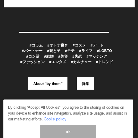
#コラム
#オトナ磨き
#コスメ
#デート
#パートナー
#親と子
#モテ
#ライフ
#LGBTQ
#コン活
#結婚
#美容
#失恋
#マッチング
#ファッション
#エンタメ
#カルチャー
#トレンド
About “by them”
特集
メルマガ登録/解除
広告掲載のお問い合わせ
By clicking “Accept All Cookies”, you agree to the storing of cookies on
編集部へのお問い合わせ
プレスリリース受付
your device to enhance site navigation, analyze site usage, and assist in
メディア利用規約
our marketing efforts.
Coolie policy
ok