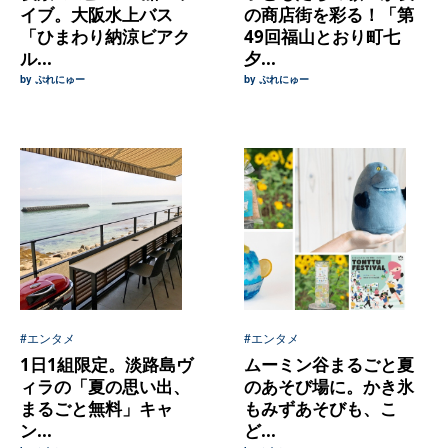
イブ。大阪水上バス
の商店街を彩る！「第
「ひまわり納涼ビアク
49回福山とおり町七
ル...
夕...
by ぷれにゅー
by ぷれにゅー
#エンタメ
#エンタメ
1日1組限定。淡路島ヴ
ムーミン谷まるごと夏
ィラの「夏の思い出、
のあそび場に。かき氷
まるごと無料」キャ
もみずあそびも、こ
ン...
ど...