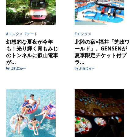
#エンタメ
#デート
#エンタメ
幻想的な夏夜が今年
北陸の宿×福井「芝政ワ
も！光り輝く青もみじ
ールド」。GENSENが
のトンネルに叡山電車
夏季限定チケット付プ
が...
ラ...
by ぷれにゅー
by ぷれにゅー