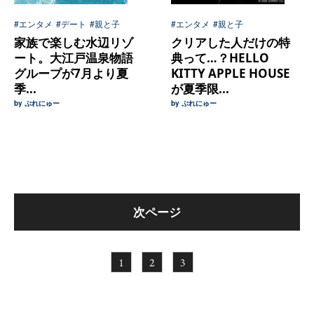
#エンタメ
#デート
#親と子
#エンタメ
#親と子
家族で楽しむ水辺リゾ
クリアした人だけの特
ート。大江戸温泉物語
典って…？HELLO
グループが7月より夏
KITTY APPLE HOUSE
季...
が夏季限...
by ぷれにゅー
by ぷれにゅー
次ページ
1
2
3