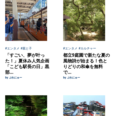
#エンタメ
#親と子
#エンタメ
#カルチャー
「すごい、夢が叶っ
都立9庭園で新たな夏の
た！」夏休み人気企画
風物詩が始まる！色と
「こども駅長の日」黒
りどりの和傘を無料
部...
で...
by ぷれにゅー
by ぷれにゅー