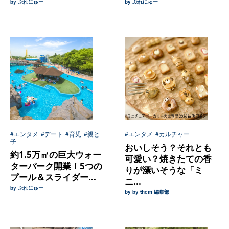
by ぷれにゅー
by ぷれにゅー
#エンタメ
#デート
#育児
#親と
#エンタメ
#カルチャー
子
おいしそう？それとも
約1.5万㎡の巨大ウォー
可愛い？焼きたての香
ターパーク開業！5つの
りが漂いそうな「ミ
プール＆スライダー...
ニ...
by ぷれにゅー
by by them 編集部