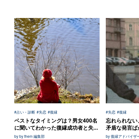
#占い・診断
#失恋
#復縁
#失恋
#復縁
ベストなタイミングは？男女400名
忘れられない
に聞いてわかった復縁成功者と失...
矛盾な発言ばか
by by them 編集部
by 復縁アドバイザ