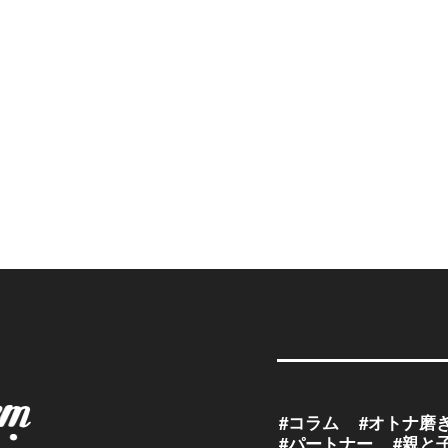
#コラム
#オトナ磨
#パートナー
#親と