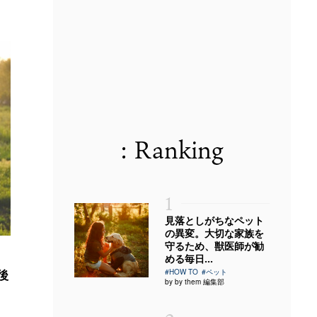
: Ranking
1
見落としがちなペット
の異変。大切な家族を
守るため、獣医師が勧
める毎日...
後
#HOW TO
#ペット
by by them 編集部