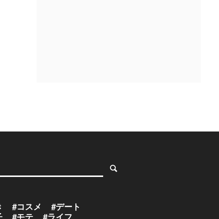
き
#コスメ
#デート
子
#モテ
#ライフ