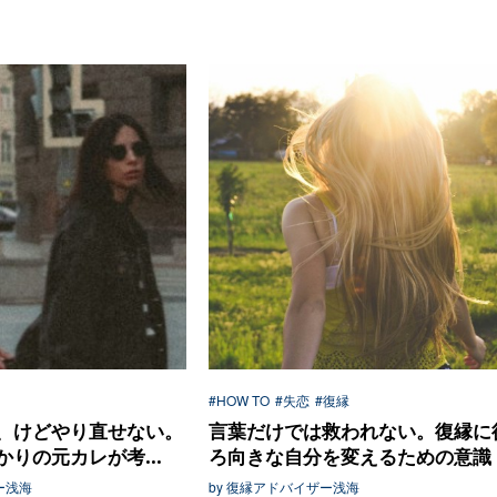
#HOW TO
#失恋
#復縁
、けどやり直せない。
言葉だけでは救われない。復縁に
りの元カレが考...
ろ向きな自分を変えるための意識
ー浅海
by 復縁アドバイザー浅海