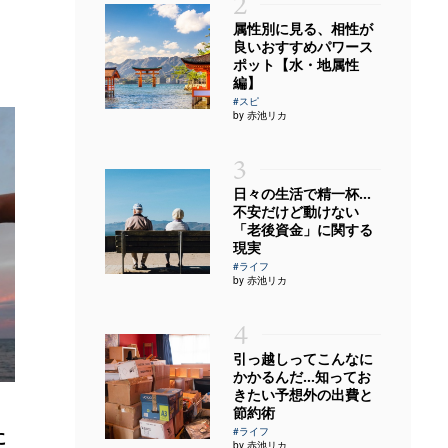
2
属性別に見る、相性が
良いおすすめパワース
ポット【水・地属性
編】
#スピ
by 赤池リカ
3
日々の生活で精一杯…
不安だけど動けない
「老後資金」に関する
現実
#ライフ
by 赤池リカ
4
引っ越しってこんなに
かかるんだ…知ってお
きたい予想外の出費と
節約術
#ライフ
に
by 赤池リカ