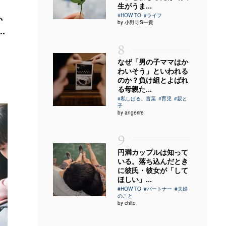
生がうま...
#HOW TO
#ライフ
か
by 小野寺S一貴
.
8
なぜ「男の子ママはか
わいそう」といわれる
のか？負け組とよばれ
る母親た...
#私しばる、言葉
#育児
#親と
子
by angerire
9
円満カップルは知って
いる。落ち込んだとき
に彼氏・彼女が「して
ほしい」...
#HOW TO
#パートナー
#夫婦
のこと
by chito