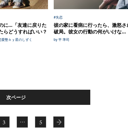
#失恋
のに…「友達に戻りた
彼の家に看病に行ったら、激怒さ
たらどうすればいい？
破局。彼女の行動の何がいけな...
ル恋愛塾ｂｙ星のしずく
by 平 準司
次ページ
3
…
5
→