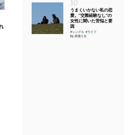
10
うまくいかない私の恋
愛。“交際経験なし”の
女性に聞いた苦悩と要
れ
因
#シングル
#ライフ
by 赤池リカ