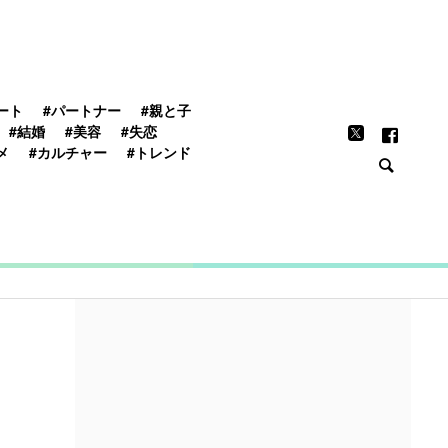
FEATURE
ート
#パートナー
#親と子
#結婚
#美容
#失恋
メ
#カルチャー
#トレンド