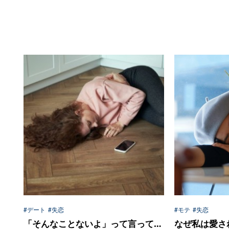
#デート
#失恋
#モテ
#失恋
「そんなことないよ」って言って…
なぜ私は愛さ