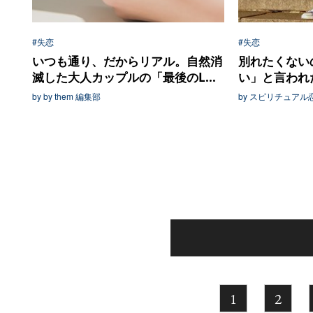
#失恋
#失恋
いつも通り、だからリアル。自然消
別れたくない
滅した大人カップルの「最後のL...
い」と言われ
by by them 編集部
by スピリチュア
1
2