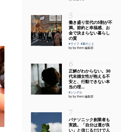
5
働き盛り世代の5割が不
満。節約と幸福感、お
金で決まらない暮らし
の質
#ライフ
#家のこと
by by them 編集部
6
正解がわからない。30
代未婚女性が抱える不
安と、行動できない本
当の理...
#シングル
by by them 編集部
7
パナソニック創業者も
実践。「自分は運が良
い」と信じるだけで人