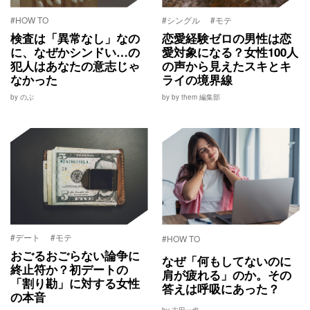
#HOW TO
#シングル
#モテ
検査は「異常なし」なの
恋愛経験ゼロの男性は恋
に、なぜかシンドい…の
愛対象になる？女性100人
犯人はあなたの意志じゃ
の声から見えたスキとキ
なかった
ライの境界線
by のぶ
by by them 編集部
#デート
#モテ
#HOW TO
おごるおごらない論争に
なぜ「何もしてないのに
終止符か？初デートの
肩が疲れる」のか。その
「割り勘」に対する女性
答えは呼吸にあった？
の本音
by 吉田一也