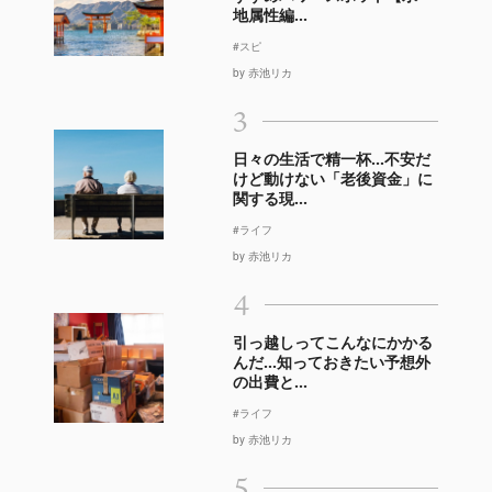
地属性編...
#スピ
by 赤池リカ
3
日々の生活で精一杯…不安だ
けど動けない「老後資金」に
関する現...
#ライフ
by 赤池リカ
4
引っ越しってこんなにかかる
んだ…知っておきたい予想外
の出費と...
#ライフ
by 赤池リカ
5