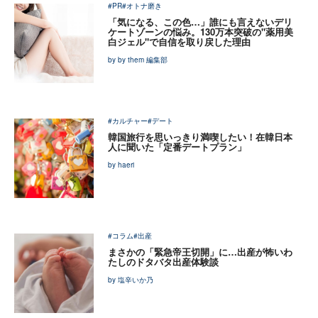
#PR
#オトナ磨き
「気になる、この色…」誰にも言えないデリ
ケートゾーンの悩み。130万本突破の"薬用美
白ジェル"で自信を取り戻した理由
by by them 編集部
#カルチャー
#デート
韓国旅行を思いっきり満喫したい！在韓日本
人に聞いた「定番デートプラン」
by haeri
#コラム
#出産
まさかの「緊急帝王切開」に…出産が怖いわ
たしのドタバタ出産体験談
by 塩辛いか乃