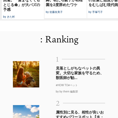
とじる傘」が大バズの
園を2度辞めたワケ
をむしばむ現代病
予感
by 佐藤友美子
by 手塚巧子
by きた村
: Ranking
1
見落としがちなペットの異
変。大切な家族を守るため、
獣医師が勧...
#HOW TO
#ペット
by by them 編集部
2
属性別に見る、相性が良いお
すすめパワースポット【水・