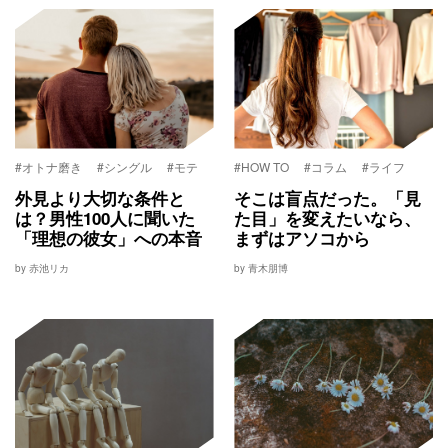
#オトナ磨き
#シングル
#モテ
#HOW TO
#コラム
#ライフ
外見より大切な条件と
そこは盲点だった。「見
は？男性100人に聞いた
た目」を変えたいなら、
「理想の彼女」への本音
まずはアソコから
by 赤池リカ
by 青木朋博