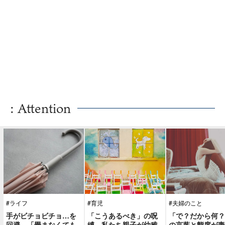
: Attention
#ライフ
#育児
#夫婦のこと
手がビチョビチョ…を
「こうあるべき」の呪
「で？だから何？
回避。「畳まなくても
縛。私たち親子が幼稚
の言葉と態度が妻