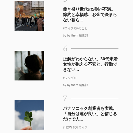
働き盛り世代の5割が不満。
節約と幸福感、お金で決まら
ない暮ら...
#ライフ
#家のこと
by by them 編集部
6
正解がわからない。30代未婚
女性が抱える不安と、行動で
きない...
#シングル
by by them 編集部
7
パナソニック創業者も実践。
「自分は運が良い」と信じる
だけで人...
#HOW TO
#ライフ