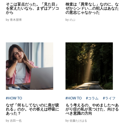
そこは盲点だった。「見た目」
検査は「異常なし」なのに、な
を変えたいなら、まずはアソコ
ぜかシンドい…の犯人はあなた
から
の意志じゃなかった
by 青木朋博
by のぶ
#HOW TO
#HOW TO
#コラム
#ライフ
なぜ「何もしてないのに肩が疲
もう考えるの、やめました〜あ
れる」のか。その答えは呼吸に
がり症の私が見つけた、向ける
あった？
べき意識の方向
by 吉田一也
by 佐藤たけはる