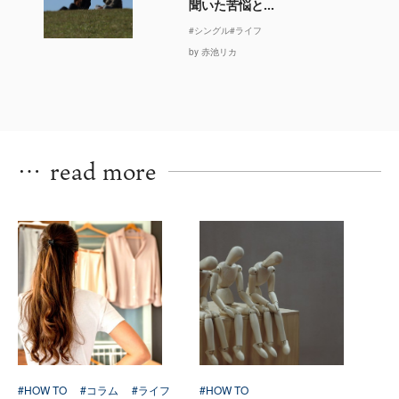
聞いた苦悩と...
#シングル
#ライフ
by 赤池リカ
…
read more
#HOW TO
#コラム
#ライフ
#HOW TO