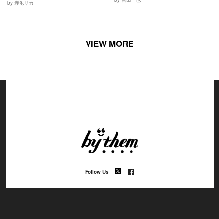
by 赤池リカ
VIEW MORE
Follow Us