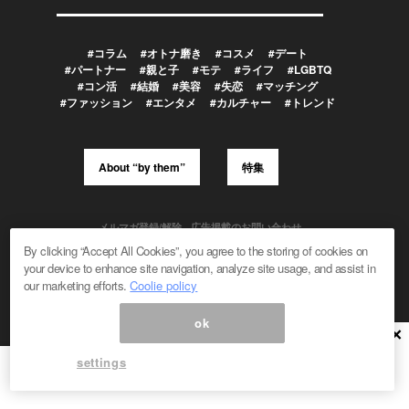
#コラム
#オトナ磨き
#コスメ
#デート
#パートナー
#親と子
#モテ
#ライフ
#LGBTQ
#コン活
#結婚
#美容
#失恋
#マッチング
#ファッション
#エンタメ
#カルチャー
#トレンド
About “by them”
特集
メルマガ登録/解除
広告掲載のお問い合わせ
編集部へのお問い合わせ
プレスリリース受付
By clicking “Accept All Cookies”, you agree to the storing of cookies on
メディア利用規約
your device to enhance site navigation, analyze site usage, and assist in
our marketing efforts.
Coolie policy
ok
Powered by
×
© 1999-2026 Magmag, Inc. All Rights Reserved
settings