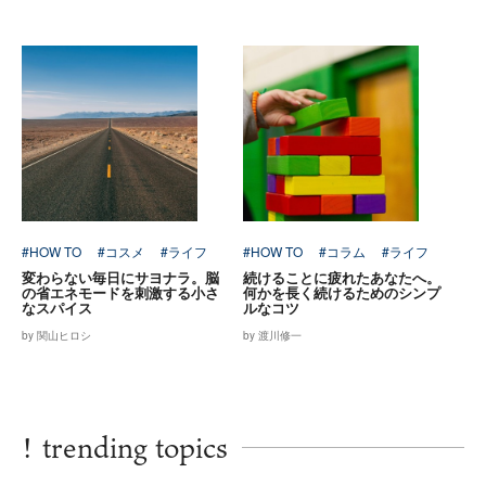
#HOW TO
#コスメ
#ライフ
#HOW TO
#コラム
#ライフ
変わらない毎日にサヨナラ。脳
続けることに疲れたあなたへ。
の省エネモードを刺激する小さ
何かを長く続けるためのシンプ
なスパイス
ルなコツ
by 関山ヒロシ
by 渡川修一
!
trending topics