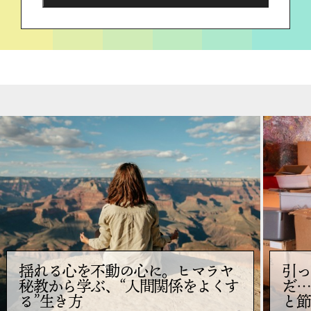
揺れる心を不動の心に。ヒマラヤ
引っ
秘教から学ぶ、“人間関係をよくす
だ…
る”生き方
と節