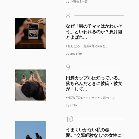
by 小野寺S一貴
8
なぜ「男の子ママはかわいそ
う」といわれるのか？負け組
とよばれ...
#私しばる、言葉
#育児
#親と子
by angerire
9
円満カップルは知っている。
落ち込んだときに彼氏・彼女
が「して...
#HOW TO
#パートナー
#夫婦のこと
by chito
10
うまくいかない私の恋
愛。“交際経験なし”の女性に