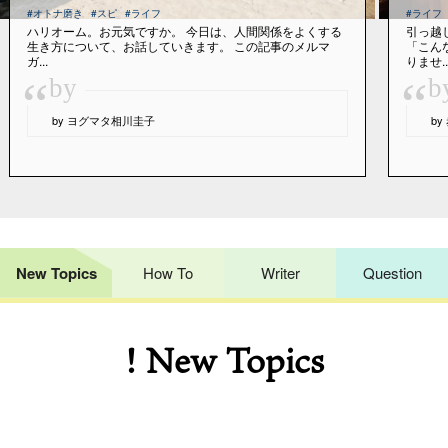
#オトナ磨き
#スピ
#ライフ
#ライフ
ハリオーム。お元気ですか。 今日は、人間関係をよくする
引っ越
生き方について、お話していきます。 この記事のメルマ
「こん
ガ...
りませ..
“
“
by
b
by ヨグマタ相川圭子
b
New Topics
How To
Writer
Question
! New Topics