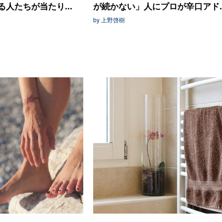
人たちが当たり...
が続かない」人にプロが辛口アド..
by 上野啓樹