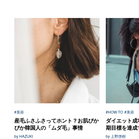
#美容
#HOW TO
#美容
産毛ふさふさってホント？お肌ぴか
ダイエット成
ぴか韓国人の「ムダ毛」事情
期目標を達成す
by HAZUKI
by 上野啓樹