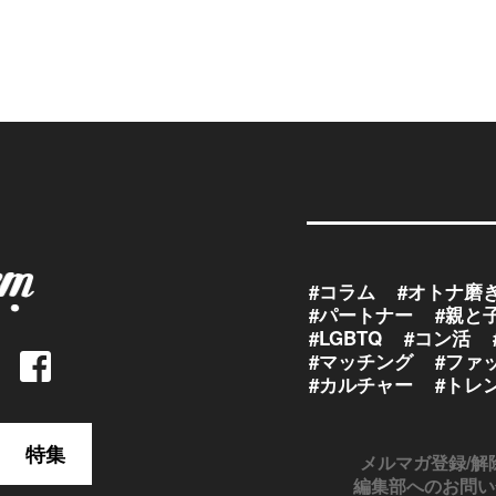
#コラム
#オトナ磨
#パートナー
#親と
#LGBTQ
#コン活
#マッチング
#ファ
#カルチャー
#トレ
特集
メルマガ登録/解
編集部へのお問い