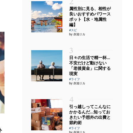
2
属性別に見る、相性が
良いおすすめパワース
ポット【水・地属性
編】
#スピ
by 赤池リカ
3
日々の生活で精一杯…
不安だけど動けない
「老後資金」に関する
現実
#ライフ
by 赤池リカ
4
引っ越しってこんなに
かかるんだ…知ってお
きたい予想外の出費と
節約術
#ライフ
ト
by 赤池リカ