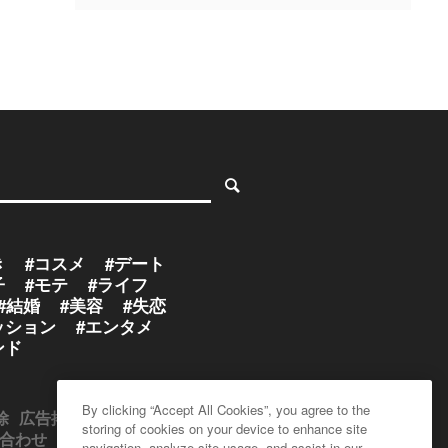
き
#コスメ
#デート
子
#モテ
#ライフ
#結婚
#美容
#失恋
ッション
#エンタメ
ンド
By clicking “Accept All Cookies”, you agree to the
除
広告掲載のお問い合わせ
storing of cookies on your device to enhance site
合わせ
プレスリリース受付
navigation, analyze site usage, and assist in our