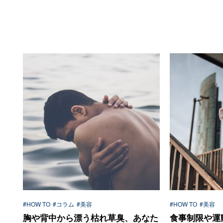
#HOW TO
#コラム
#美容
#HOW TO
#美容
胸や背中から漂う枯れ草臭、あなた
食事制限や運