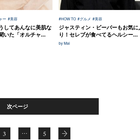
ャー
#美容
#HOW TO
#グルメ
#美容
うしてあんなに美肌な
ジャスティン・ビーバーもお気に
いた「オルチャ...
り！セレブが食べてるヘルシー...
by Mai
次ページ
3
…
5
→