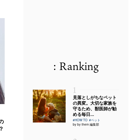
: Ranking
1
見落としがちなペット
の異変。大切な家族を
守るため、獣医師が勧
める毎日...
の
#HOW TO
#ペット
by by them 編集部
？