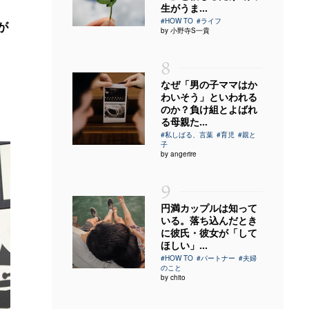
生がうま...
#HOW TO
#ライフ
が
by 小野寺S一貴
8
なぜ「男の子ママはか
わいそう」といわれる
のか？負け組とよばれ
る母親た...
#私しばる、言葉
#育児
#親と
子
by angerire
9
円満カップルは知って
いる。落ち込んだとき
に彼氏・彼女が「して
ほしい」...
#HOW TO
#パートナー
#夫婦
のこと
by chito