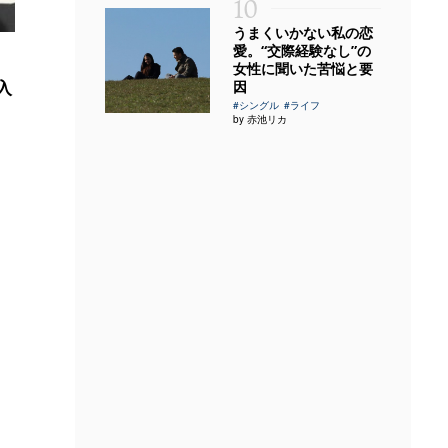
10
うまくいかない私の恋
愛。“交際経験なし”の
女性に聞いた苦悩と要
入
因
#シングル
#ライフ
by 赤池リカ