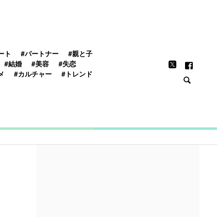
FEATURE
ート
#パートナー
#親と子
#結婚
#美容
#失恋
メ
#カルチャー
#トレンド