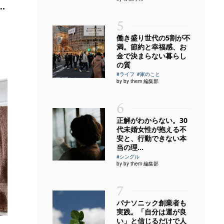
.
5
働き盛り世代の5割が不
満。節約と幸福感、お
金で決まらない暮らし
の質
#ライフ
#家のこと
by by them 編集部
6
正解がわからない。30
代未婚女性が抱える不
安と、行動できない本
当の理...
#シングル
by by them 編集部
7
パナソニック創業者も
実践。「自分は運が良
い」と信じるだけで人