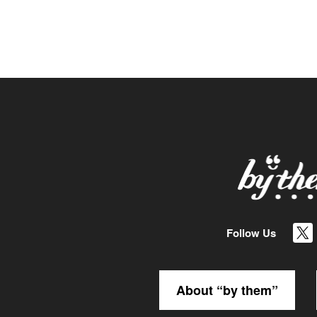
Follow Us
About “by them”