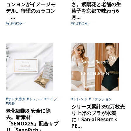
ョンヨンがイメージモ
さ。紫陽花と老舗の生
デル。待望のカラコン
菓子を京都で味わう6
「...
月...
by ぷれにゅー
by ぷれにゅー
#オトナ磨き
#トレンド
#ライフ
#トレンド
#ファッション
#美容
シリーズ累計392万枚売
老化細胞を安全に除
り上げのブラが水着
去。新素材
に！San-ai Resort ×
「SENOX25」配合サプ
PE...
リ「SenoRich」...