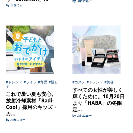
by ぷれにゅー
by ぷれにゅー
#トレンド
#ライフ
#育児
#親と
#コスメ
#トレンド
#美容
子
すべての女性が美しく
これで暑い夏も安心。
輝くために。10月20日
放射冷却素材「Radi-
より「HABA」の冬限
Cool」採用のキッズ・
定...
カ...
by ぷれにゅー
by ぷれにゅー