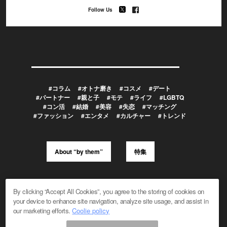
Follow Us
#コラム
#オトナ磨き
#コスメ
#デート
#パートナー
#親と子
#モテ
#ライフ
#LGBTQ
#コン活
#結婚
#美容
#失恋
#マッチング
#ファッション
#エンタメ
#カルチャー
#トレンド
About “by them”
特集
メルマガ登録/解除
広告掲載のお問い合わせ
By clicking “Accept All Cookies”, you agree to the storing of cookies on
編集部へのお問い合わせ
プレスリリース受付
your device to enhance site navigation, analyze site usage, and assist in
メディア利用規約
our marketing efforts.
Coolie policy