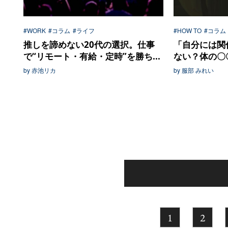
#WORK
#コラム
#ライフ
#HOW TO
#コラム
推しを諦めない20代の選択。仕事
「自分には関
で“リモート・有給・定時”を勝ち...
ない？体の〇〇
by 赤池リカ
by 服部 みれい
1
2