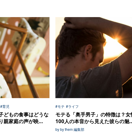
#育児
#モテ
#ライフ
子どもの食事はどうな
モテる「奥手男子」の特徴は？女
親家庭の声が映...
100人の本音から見えた彼らの魅..
by by them 編集部