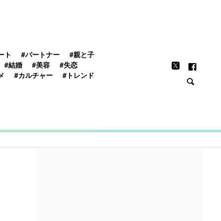
FEATURE
ート
#パートナー
#親と子
#結婚
#美容
#失恋
メ
#カルチャー
#トレンド