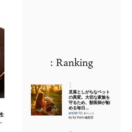
: Ranking
1
見落としがちなペット
の異変。大切な家族を
守るため、獣医師が勧
める毎日...
性
#HOW TO
#ペット
by by them 編集部
.