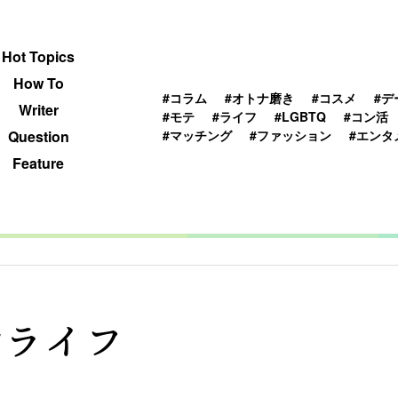
 TOPICS
HOWTO
WRITER
QUESTION
Hot Topics
How To
#コラム
#オトナ磨き
#コスメ
#デ
Writer
#モテ
#ライフ
#LGBTQ
#コン活
#マッチング
#ファッション
#エンタ
Question
Feature
#ライフ