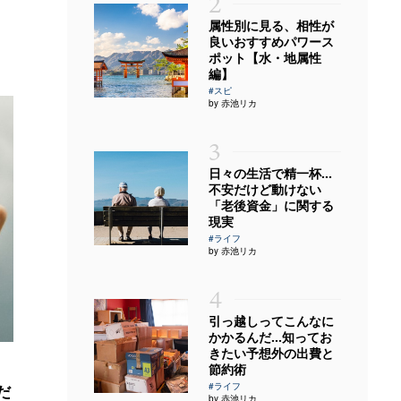
2
属性別に見る、相性が
良いおすすめパワース
ポット【水・地属性
編】
#スピ
by 赤池リカ
3
日々の生活で精一杯…
不安だけど動けない
「老後資金」に関する
現実
#ライフ
by 赤池リカ
4
引っ越しってこんなに
かかるんだ…知ってお
きたい予想外の出費と
節約術
#ライフ
だ
by 赤池リカ