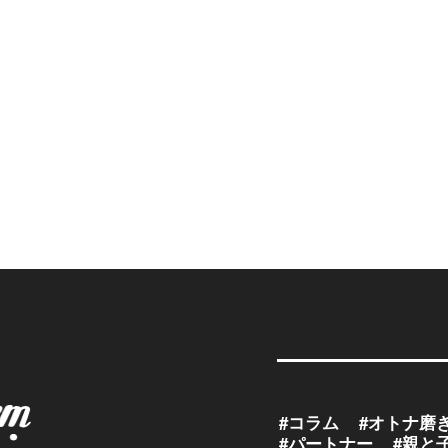
#コラム
#オトナ磨
#パートナー
#親と