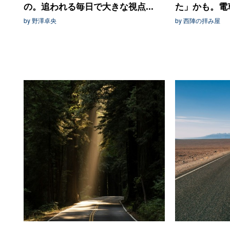
の。追われる毎日で大きな視点...
た」かも。電車
by 野澤卓央
by 西陣の拝み屋