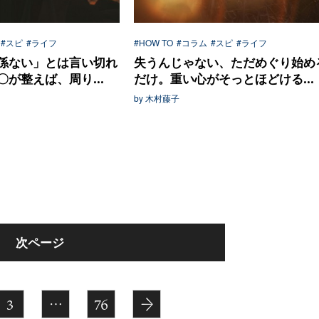
#スピ
#ライフ
#HOW TO
#コラム
#スピ
#ライフ
係ない」とは言い切れ
失うんじゃない、ただめぐり始め
が整えば、周り...
だけ。重い心がそっとほどける...
by 木村藤子
次ページ
3
…
76
→