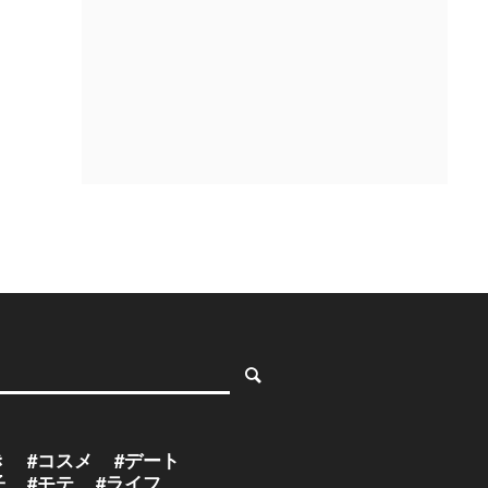
き
#コスメ
#デート
子
#モテ
#ライフ