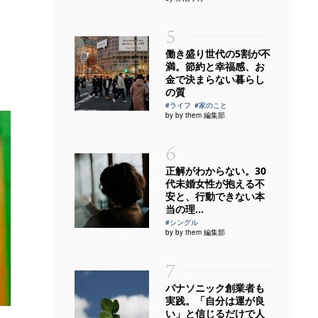
5
働き盛り世代の5割が不
満。節約と幸福感、お
金で決まらない暮らし
の質
#ライフ
#家のこと
by by them 編集部
6
正解がわからない。30
代未婚女性が抱える不
安と、行動できない本
当の理...
#シングル
by by them 編集部
7
パナソニック創業者も
実践。「自分は運が良
い」と信じるだけで人