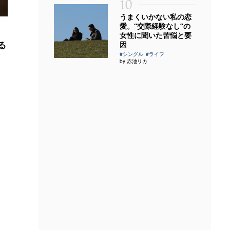
10
うまくいかない私の恋
愛。“交際経験なし”の
女性に聞いた苦悩と要
る
因
#シングル
#ライフ
by 赤池リカ