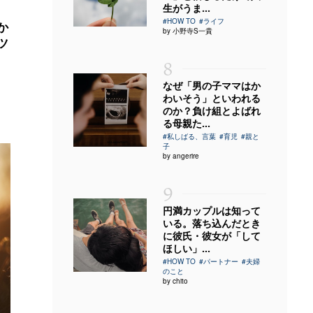
生がうま...
#HOW TO
#ライフ
か
by 小野寺S一貴
ツ
8
なぜ「男の子ママはか
わいそう」といわれる
のか？負け組とよばれ
る母親た...
#私しばる、言葉
#育児
#親と
子
by angerire
9
円満カップルは知って
いる。落ち込んだとき
に彼氏・彼女が「して
ほしい」...
#HOW TO
#パートナー
#夫婦
のこと
by chito