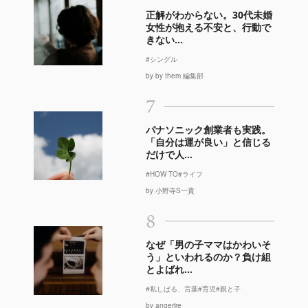
正解がわからない。30代未婚
女性が抱える不安と、行動で
きない...
#シングル
by by them 編集部
7
パナソニック創業者も実践。
「自分は運が良い」と信じる
だけで人...
#HOW TO
#ライフ
by 小野寺S一貴
8
なぜ「男の子ママはかわいそ
う」といわれるのか？負け組
とよばれ...
#私しばる、言葉
#育児
#親と子
by angerire