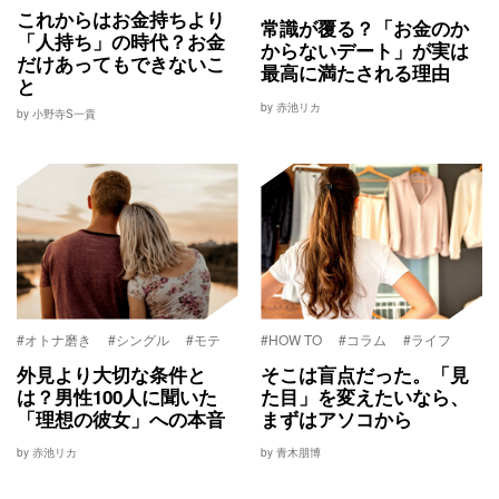
これからはお金持ちより
常識が覆る？「お金のか
「人持ち」の時代？お金
からないデート」が実は
だけあってもできないこ
最高に満たされる理由
と
by 赤池リカ
by 小野寺S一貴
#オトナ磨き
#シングル
#モテ
#HOW TO
#コラム
#ライフ
外見より大切な条件と
そこは盲点だった。「見
は？男性100人に聞いた
た目」を変えたいなら、
「理想の彼女」への本音
まずはアソコから
by 赤池リカ
by 青木朋博