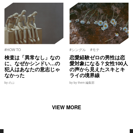
#HOW TO
#シングル
#モテ
検査は「異常なし」なの
恋愛経験ゼロの男性は恋
に、なぜかシンドい…の
愛対象になる？女性100人
犯人はあなたの意志じゃ
の声から見えたスキとキ
なかった
ライの境界線
by のぶ
by by them 編集部
VIEW MORE