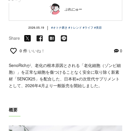
“
ぷれにゅー
|
2026.05.19
#オトナ磨き
#トレンド
#ライフ
#美容
Share
0 件
いいね！
0
SenoRichが、老化の根本原因とされる「老化細胞（ゾンビ細
胞）」を正常な細胞を傷つけることなく安全に取り除く新素
材「SENOX25」を配合した、日本初※の次世代サプリメント
として、2026年4月より一般販売を開始しました。
概要