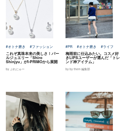
#オトナ磨き
#ファッション
#PR
#オトナ磨き
#ライフ
これぞ真珠本来の美しさ！パー
梅雨前に仕込みたい。コスメ好
ルジュエリー「Shiro
きLIPSユーザーが選んだ「トレ
Shinjyu」がI-PRIMOから展開
ンド神アイテム」
by ぷれにゅー
by by them 編集部