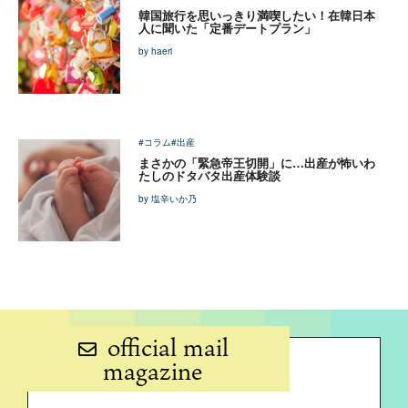
韓国旅行を思いっきり満喫したい！在韓日本
人に聞いた「定番デートプラン」
by haeri
#コラム
#出産
まさかの「緊急帝王切開」に…出産が怖いわ
たしのドタバタ出産体験談
by 塩辛いか乃
official mail
magazine