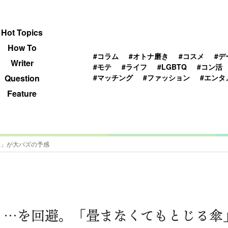
 TOPICS
HOWTO
WRITER
QUESTION
Hot Topics
How To
#コラム
#オトナ磨き
#コスメ
#デ
Writer
#モテ
#ライフ
#LGBTQ
#コン活
#マッチング
#ファッション
#エンタ
Question
Feature
傘」が大バズの予感
ョ…を回避。「畳まなくてもとじる傘