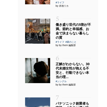
#ライフ
by 赤池リカ
5
働き盛り世代の5割が不
満。節約と幸福感、お
金で決まらない暮らし
の質
#ライフ
#家のこと
by by them 編集部
6
正解がわからない。30
代未婚女性が抱える不
安と、行動できない本
当の理...
#シングル
by by them 編集部
7
パナソニック創業者も