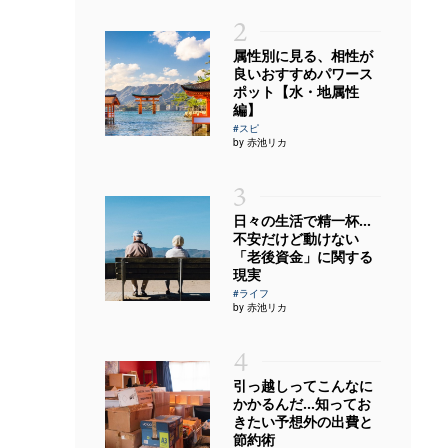
2
属性別に見る、相性が
良いおすすめパワース
ポット【水・地属性
編】
#スピ
by 赤池リカ
3
日々の生活で精一杯…
不安だけど動けない
「老後資金」に関する
現実
#ライフ
by 赤池リカ
4
引っ越しってこんなに
かかるんだ…知ってお
きたい予想外の出費と
節約術