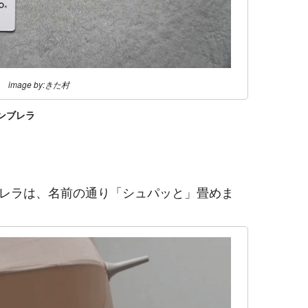
image by:きた村
アンブレラ
アンブレラは、名前の通り「シュパッと」畳めま