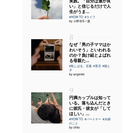
実践。「自分は運が良
い」と信じるだけで人
生がうま...
#HOW TO
#ライフ
by 小野寺S一貴
8
なぜ「男の子ママはか
わいそう」といわれる
のか？負け組とよばれ
る母親た...
#私しばる、言葉
#育児
#親と
子
by angerire
9
円満カップルは知って
いる。落ち込んだとき
に彼氏・彼女が「して
ほしい」...
#HOW TO
#パートナー
#夫婦
のこと
by chito