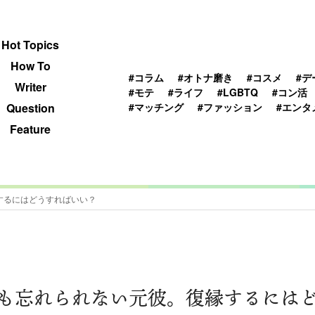
 TOPICS
HOWTO
WRITER
QUESTION
Hot Topics
How To
#コラム
#オトナ磨き
#コスメ
#デ
Writer
#モテ
#ライフ
#LGBTQ
#コン活
#マッチング
#ファッション
#エンタ
Question
Feature
するにはどうすればいい？
も忘れられない元彼。復縁するには