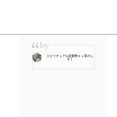
“
by
スピリチュアル恋愛塾ｂｙ星のし
ずく