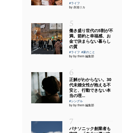
#ライフ
by 赤池リカ
5
働き盛り世代の5割が不
満。節約と幸福感、お
金で決まらない暮らし
の質
#ライフ
#家のこと
by by them 編集部
6
正解がわからない。30
代未婚女性が抱える不
安と、行動できない本
当の理...
#シングル
by by them 編集部
7
パナソニック創業者も