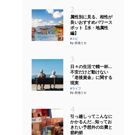
2
属性別に見る、相性が
良いおすすめパワース
ポット【水・地属性
編】
#スピ
by 赤池リカ
3
日々の生活で精一杯…
不安だけど動けない
「老後資金」に関する
現実
#ライフ
by 赤池リカ
4
引っ越しってこんなに
かかるんだ…知ってお
きたい予想外の出費と
節約術