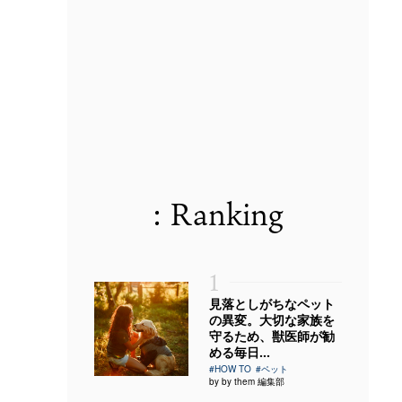
: Ranking
1
見落としがちなペット
の異変。大切な家族を
守るため、獣医師が勧
める毎日...
#HOW TO
#ペット
by by them 編集部