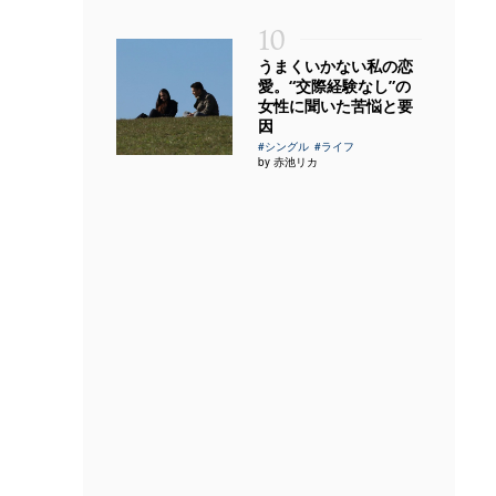
10
うまくいかない私の恋
愛。“交際経験なし”の
女性に聞いた苦悩と要
因
#シングル
#ライフ
by 赤池リカ