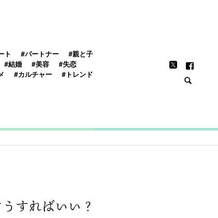
FEATURE
ート
#パートナー
#親と子
#結婚
#美容
#失恋
メ
#カルチャー
#トレンド
どうすればいい？