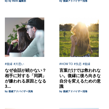
by by them 編集部
by 復縁アドバイザー浅海
#復縁
#片思い
#HOW TO
#失恋
#復縁
なぜ会話が続かない？
言葉だけでは救われな
相手に対する「同調」
い。復縁に後ろ向きな
が嫌われる原因となる
自分を変えるための意
3...
識
by 復縁アドバイザー浅海
by 復縁アドバイザー浅海