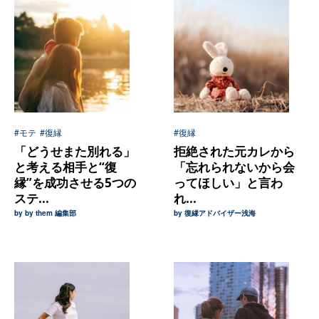
#モテ
#復縁
#復縁
「どうせまた別れる」
拒絶された元カレから
と考える相手と“復
「忘れられないから会
縁”を成功させる5つの
ってほしい」と言わ
ステ...
れ...
by by them 編集部
by 復縁アドバイザー浅海