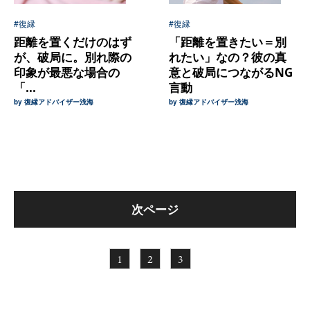
#復縁
#復縁
距離を置くだけのはず
「距離を置きたい＝別
が、破局に。別れ際の
れたい」なの？彼の真
印象が最悪な場合の
意と破局につながるNG
「...
言動
by 復縁アドバイザー浅海
by 復縁アドバイザー浅海
次ページ
1
2
3