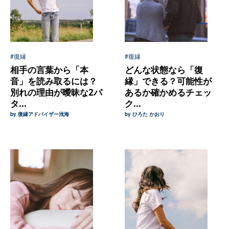
#復縁
#復縁
相手の言葉から「本
どんな状態なら「復
音」を読み取るには？
縁」できる？可能性が
別れの理由が曖昧な2パ
あるか確かめるチェッ
タ...
ク...
by 復縁アドバイザー浅海
by ひろた かおり