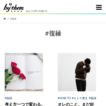
あなたの声に共感する
#復縁
#復縁
#復縁
#HOW TO
#オトナ磨き
#復縁
考え方一つで変わる。
オレのこと、まだ好