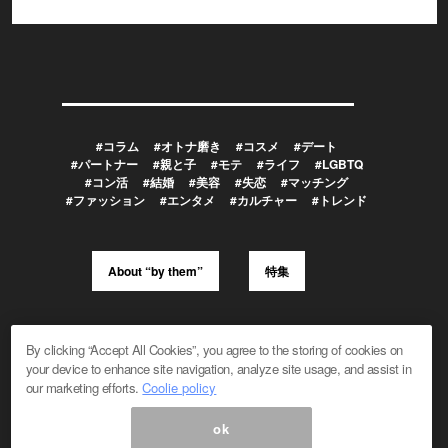
#コラム
#オトナ磨き
#コスメ
#デート
#パートナー
#親と子
#モテ
#ライフ
#LGBTQ
#コン活
#結婚
#美容
#失恋
#マッチング
#ファッション
#エンタメ
#カルチャー
#トレンド
About “by them”
特集
メルマガ登録/解除
広告掲載のお問い合わせ
By clicking “Accept All Cookies”, you agree to the storing of cookies on
編集部へのお問い合わせ
プレスリリース受付
your device to enhance site navigation, analyze site usage, and assist in
メディア利用規約
our marketing efforts.
Coolie policy
ok