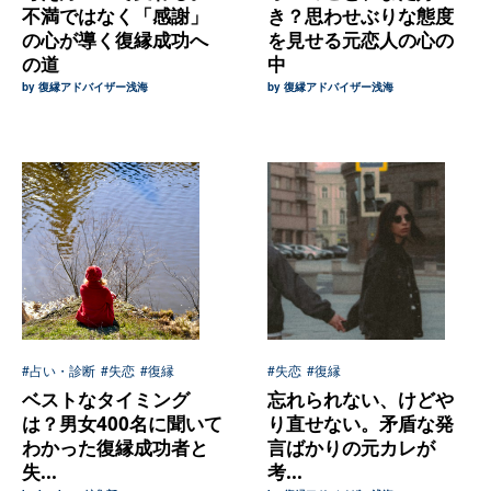
不満ではなく「感謝」
き？思わせぶりな態度
の心が導く復縁成功へ
を見せる元恋人の心の
の道
中
by 復縁アドバイザー浅海
by 復縁アドバイザー浅海
#占い・診断
#失恋
#復縁
#失恋
#復縁
ベストなタイミング
忘れられない、けどや
は？男女400名に聞いて
り直せない。矛盾な発
わかった復縁成功者と
言ばかりの元カレが
失...
考...