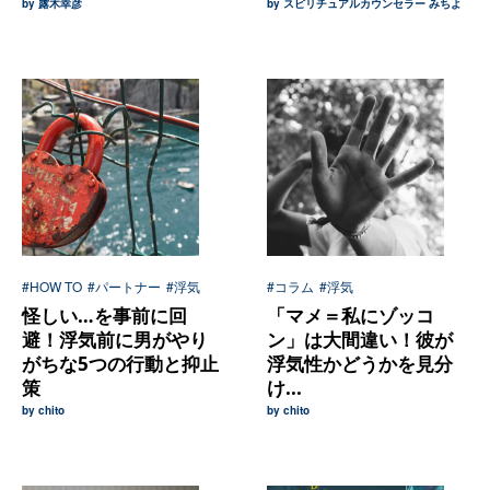
by 露木幸彦
by スピリチュアルカウンセラー みちよ
#HOW TO
#パートナー
#浮気
#コラム
#浮気
怪しい…を事前に回
「マメ＝私にゾッコ
避！浮気前に男がやり
ン」は大間違い！彼が
がちな5つの行動と抑止
浮気性かどうかを見分
策
け...
by chito
by chito