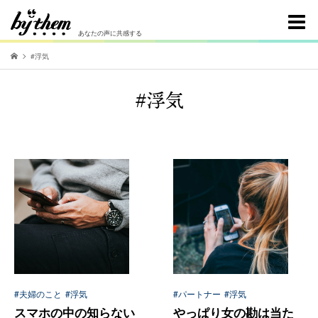
あなたの声に共感する
#浮気
#浮気
#夫婦のこと
#浮気
#パートナー
#浮気
スマホの中の知らない
やっぱり女の勘は当た