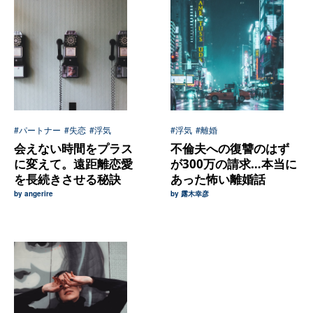
#パートナー
#失恋
#浮気
#浮気
#離婚
会えない時間をプラス
不倫夫への復讐のはず
に変えて。遠距離恋愛
が300万の請求…本当に
を長続きさせる秘訣
あった怖い離婚話
by angerire
by 露木幸彦