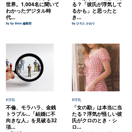
世界。1,004名に聞いて
る？「彼氏が浮気して
わかったデジタル時
るかも」と思ったと
代...
き...
by by them 編集部
by ひろた かおり
#浮気
#浮気
不倫、モラハラ、金銭
「女の勘」は本当に当
トラブル…「結婚に不
たる？浮気が怪しい彼
向きな人」を見破る32
氏がクロのとき・シ
項...
ロ...