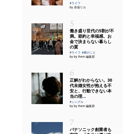
#ライフ
by 赤池リカ
5
働き盛り世代の5割が不
満。節約と幸福感、お
金で決まらない暮らし
の質
#ライフ
#家のこと
by by them 編集部
6
正解がわからない。30
代未婚女性が抱える不
安と、行動できない本
当の理...
#シングル
by by them 編集部
7
パナソニック創業者も