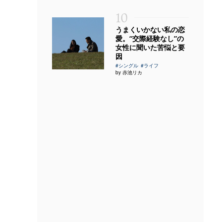
10
うまくいかない私の恋
愛。“交際経験なし”の
女性に聞いた苦悩と要
因
#シングル
#ライフ
by 赤池リカ