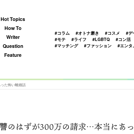
 TOPICS
HOWTO
WRITER
QUESTION
Hot Topics
How To
#コラム
#オトナ磨き
#コスメ
#デ
Writer
#モテ
#ライフ
#LGBTQ
#コン活
#マッチング
#ファッション
#エンタ
Question
Feature
あった怖い離婚話
讐のはずが300万の請求…本当にあ