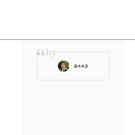
“
by
露木幸彦