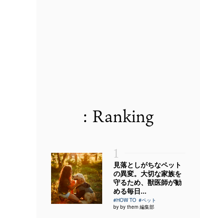
: Ranking
1
見落としがちなペット
の異変。大切な家族を
守るため、獣医師が勧
める毎日...
#HOW TO
#ペット
by by them 編集部