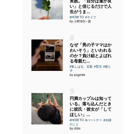
実践。「自分は運が良
い」と信じるだけで人
生がうま...
#HOW TO
#ライフ
by 小野寺S一貴
8
なぜ「男の子ママはか
わいそう」といわれる
のか？負け組とよばれ
る母親た...
#私しばる、言葉
#育児
#親と
子
by angerire
9
円満カップルは知って
いる。落ち込んだとき
に彼氏・彼女が「して
ほしい」...
#HOW TO
#パートナー
#夫婦
のこと
by chito