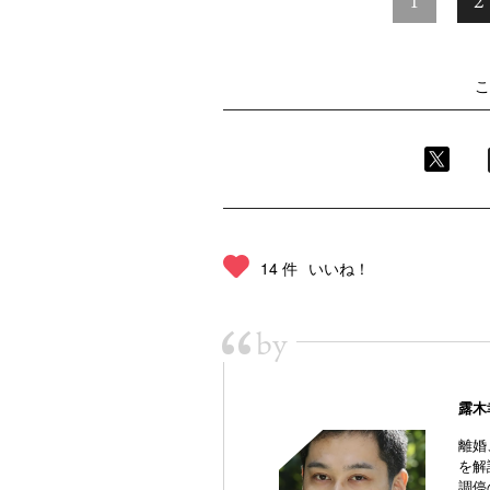
1
2
こ
14 件
いいね！
“
by
露木
離婚
を解
調停