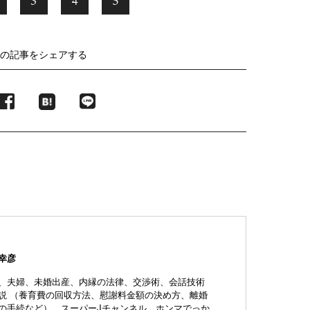
3
4
5
の記事をシェアする
幸彦
、夫婦、未婚出産、内縁の法律、交渉術、会話技術
説 （養育費の回収方法、慰謝料金額の決め方、離婚
の手続など）。スーパーJチャンネル、ホンマでっか