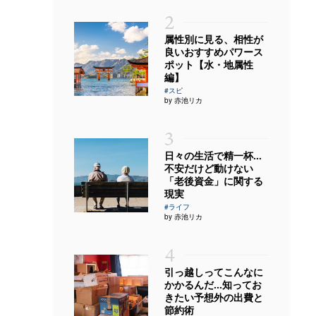
2
属性別に見る、相性が
良いおすすめパワース
ポット【水・地属性
編】
#スピ
by 赤池リカ
3
日々の生活で精一杯…
不安だけど動けない
「老後資金」に関する
現実
#ライフ
by 赤池リカ
4
引っ越しってこんなに
かかるんだ…知ってお
きたい予想外の出費と
節約術