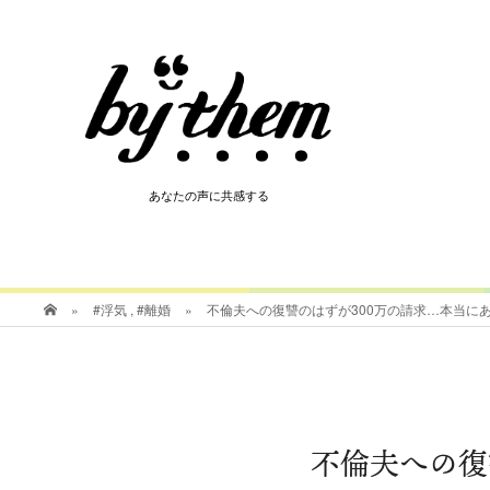
HOT
あなたの声に共感する
あなたの声に共感する
»
#浮気
,
#離婚
»
不倫夫への復讐のはずが300万の請求…本当に
不倫夫への復