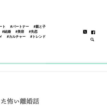
FEATURE
ート
#パートナー
#親と子
#結婚
#美容
#失恋
メ
#カルチャー
#トレンド
った怖い離婚話