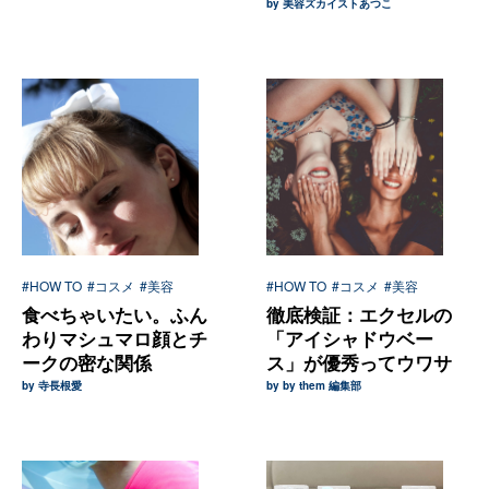
by 美容ズカイストあつこ
#HOW TO
#コスメ
#美容
#HOW TO
#コスメ
#美容
食べちゃいたい。ふん
徹底検証：エクセルの
わりマシュマロ顔とチ
「アイシャドウベー
ークの密な関係
ス」が優秀ってウワサ
by 寺長根愛
by by them 編集部