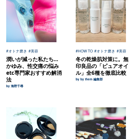
#オトナ磨き
#美容
#HOW TO
#オトナ磨き
#美容
潤いが減った私たち…
冬の乾燥肌対策に。無
かゆみ、性交痛の悩み
印良品の「ピュアオイ
etc専門家おすすめ解消
ル」全6種を徹底比較
法
by by them 編集部
by 海野千尋