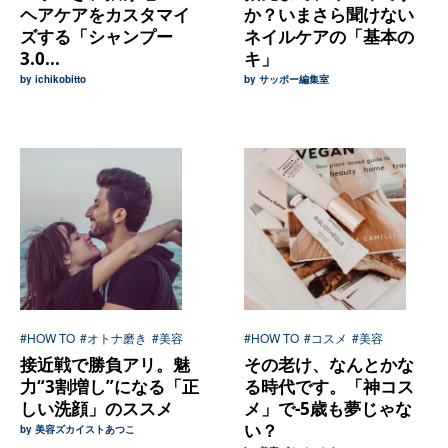
ヘアケアをカスタマイ
か？いまさら聞けない
ズする「シャンプー
ネイルケアの「基本の
3.0...
キ」
by ichikobitto
by サッポー編集室
#HOW TO
#オトナ磨き
#美容
#HOW TO
#コスメ
#美容
接近戦で勝負アリ。魅
その老け、なんとかな
力“3割増し”になる「正
る時代です。「神コス
しい洗顔」のススメ
メ」で-5歳も夢じゃな
い？
by 美容ズカイストあつこ