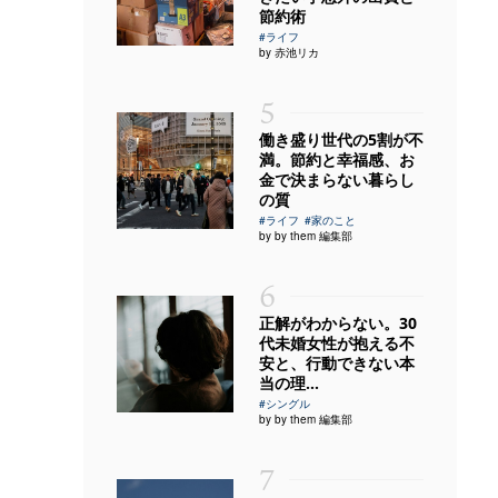
節約術
#ライフ
by 赤池リカ
5
働き盛り世代の5割が不
満。節約と幸福感、お
金で決まらない暮らし
の質
#ライフ
#家のこと
by by them 編集部
6
正解がわからない。30
代未婚女性が抱える不
安と、行動できない本
当の理...
#シングル
by by them 編集部
7