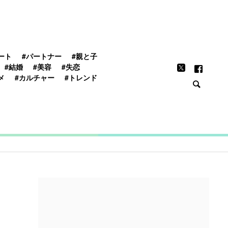
FEATURE
ート
#パートナー
#親と子
#結婚
#美容
#失恋
メ
#カルチャー
#トレンド