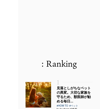
: Ranking
1
見落としがちなペット
の異変。大切な家族を
守るため、獣医師が勧
める毎日...
#HOW TO
#ペット
by by them 編集部