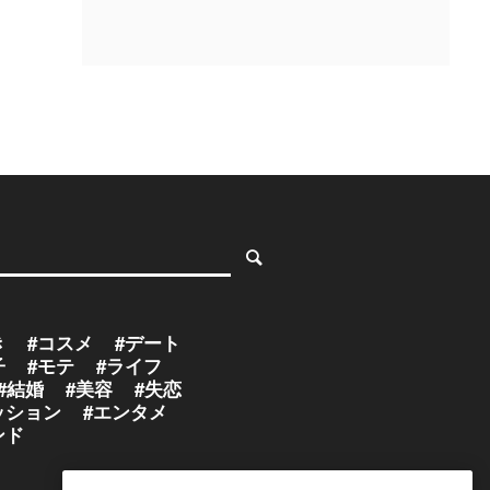
き
#コスメ
#デート
子
#モテ
#ライフ
#結婚
#美容
#失恋
ッション
#エンタメ
ンド