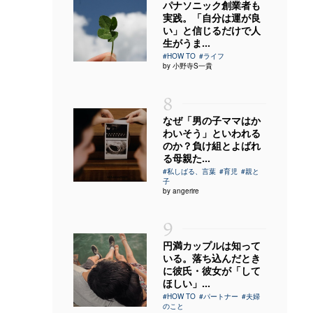
パナソニック創業者も
実践。「自分は運が良
い」と信じるだけで人
生がうま...
#HOW TO
#ライフ
by 小野寺S一貴
8
なぜ「男の子ママはか
わいそう」といわれる
のか？負け組とよばれ
る母親た...
#私しばる、言葉
#育児
#親と
子
by angerire
9
円満カップルは知って
いる。落ち込んだとき
に彼氏・彼女が「して
ほしい」...
#HOW TO
#パートナー
#夫婦
のこと