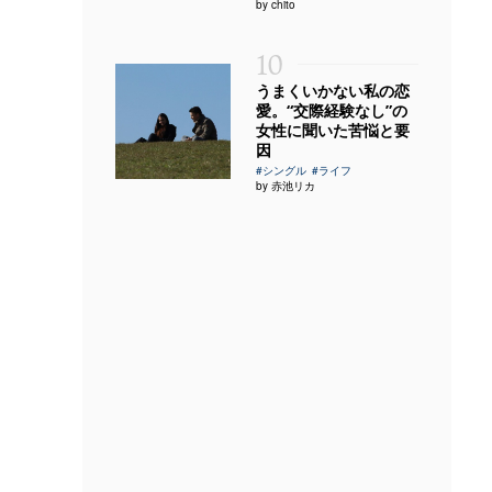
by chito
10
うまくいかない私の恋
愛。“交際経験なし”の
女性に聞いた苦悩と要
因
#シングル
#ライフ
by 赤池リカ