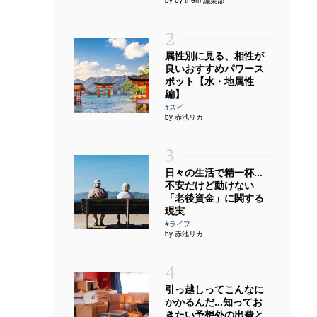
2
属性別に見る、相性が
良いおすすめパワース
ポット【水・地属性
編】
#スピ
by 赤池リカ
3
日々の生活で精一杯…
不安だけど動けない
「老後資金」に関する
現実
#ライフ
by 赤池リカ
4
引っ越しってこんなに
かかるんだ…知ってお
きたい予想外の出費と