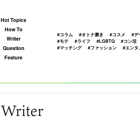
 TOPICS
HOWTO
WRITER
QUESTION
Hot Topics
How To
#コラム
#オトナ磨き
#コスメ
#デ
Writer
#モテ
#ライフ
#LGBTQ
#コン活
#マッチング
#ファッション
#エンタ
Question
Feature
 Writer