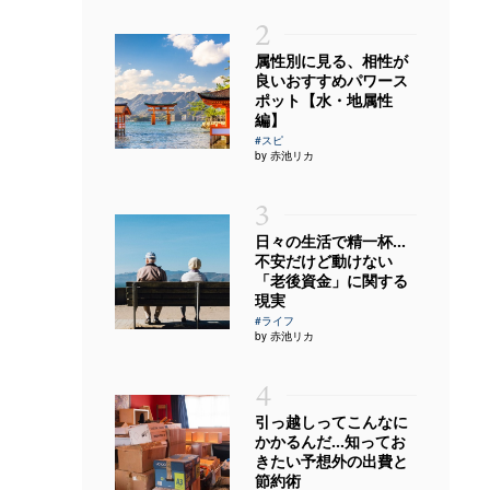
2
属性別に見る、相性が
良いおすすめパワース
ポット【水・地属性
編】
#スピ
by 赤池リカ
3
日々の生活で精一杯…
不安だけど動けない
「老後資金」に関する
現実
#ライフ
by 赤池リカ
4
引っ越しってこんなに
かかるんだ…知ってお
きたい予想外の出費と
節約術