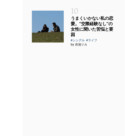
10
うまくいかない私の恋
愛。“交際経験なし”の
女性に聞いた苦悩と要
因
#シングル
#ライフ
by 赤池リカ