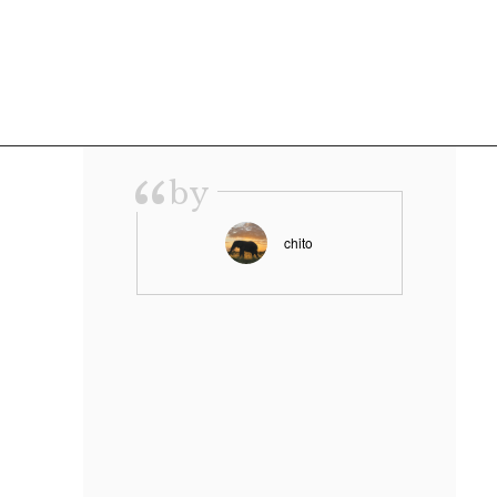
“
by
chito