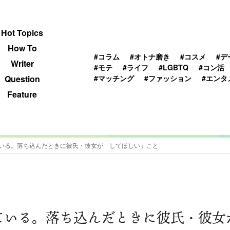
 TOPICS
HOWTO
WRITER
QUESTION
Hot Topics
How To
#コラム
#オトナ磨き
#コスメ
#デ
Writer
#モテ
#ライフ
#LGBTQ
#コン活
#マッチング
#ファッション
#エンタ
Question
Feature
いる。落ち込んだときに彼氏・彼女が「してほしい」こと
ている。落ち込んだときに彼氏・彼女