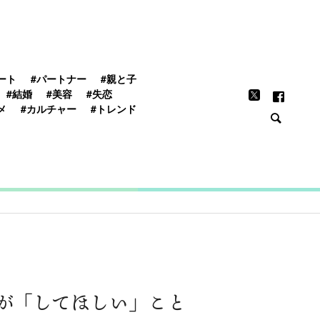
FEATURE
ート
#パートナー
#親と子
#結婚
#美容
#失恋
メ
#カルチャー
#トレンド
が「してほしい」こと