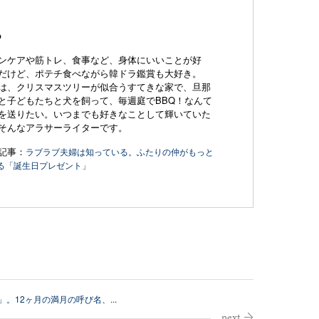
o
ンケアや筋トレ、食事など、身体にいいことが好
だけど、ポテチ食べながら韓ドラ鑑賞も大好き。
は、クリスマスツリーが似合うすてきな家で、
旦那
と子どもたちと犬を飼って、毎週庭でBBQ！
なんて
を送りたい。いつまでも好きなことして輝いていた
そんなアラサーライターです。
記事：
ラブラブ夫婦は知っている。ふたりの仲がもっと
る「誕生日プレゼント」
」。12ヶ月の満月の呼び名、...