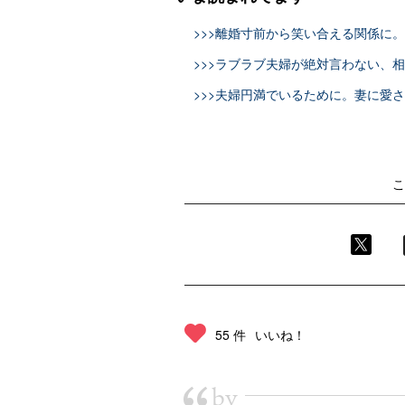
>>>離婚寸前から笑い合える関係に
>>>ラブラブ夫婦が絶対言わない、
>>>夫婦円満でいるために。妻に愛
こ
55 件
いいね！
by