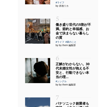
#ライフ
by 赤池リカ
5
働き盛り世代の5割が不
満。節約と幸福感、お
金で決まらない暮らし
の質
#ライフ
#家のこと
by by them 編集部
6
正解がわからない。30
代未婚女性が抱える不
安と、行動できない本
当の理...
#シングル
by by them 編集部
7
パナソニック創業者も