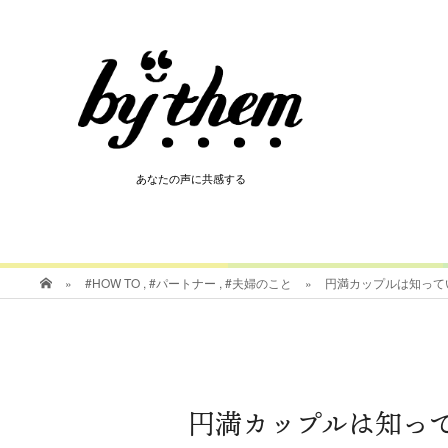
HOT
あなたの声に共感する
あなたの声に共感する
»
#HOW TO
,
#パートナー
,
#夫婦のこと
»
円満カップルは知って
円満カップルは知っ