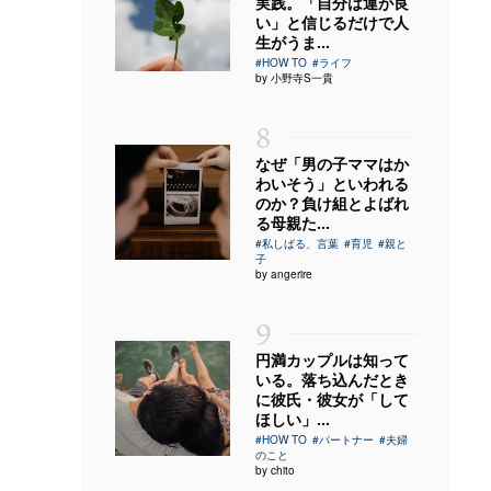
実践。「自分は運が良
い」と信じるだけで人
生がうま...
#HOW TO
#ライフ
by 小野寺S一貴
8
なぜ「男の子ママはか
わいそう」といわれる
のか？負け組とよばれ
る母親た...
#私しばる、言葉
#育児
#親と
子
by angerire
9
円満カップルは知って
いる。落ち込んだとき
に彼氏・彼女が「して
ほしい」...
#HOW TO
#パートナー
#夫婦
のこと
by chito