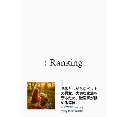
: Ranking
1
見落としがちなペット
の異変。大切な家族を
守るため、獣医師が勧
める毎日...
#HOW TO
#ペット
by by them 編集部