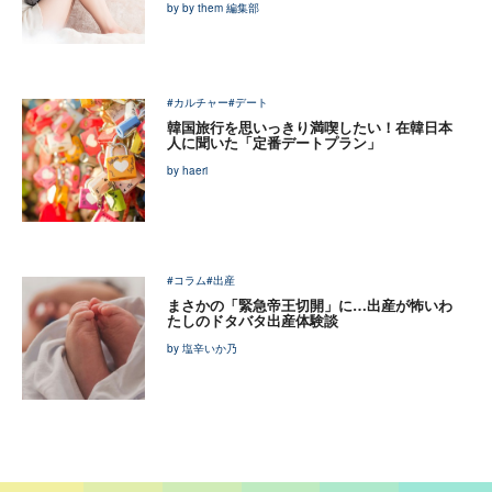
by by them 編集部
#カルチャー
#デート
韓国旅行を思いっきり満喫したい！在韓日本
人に聞いた「定番デートプラン」
by haeri
#コラム
#出産
まさかの「緊急帝王切開」に…出産が怖いわ
たしのドタバタ出産体験談
by 塩辛いか乃