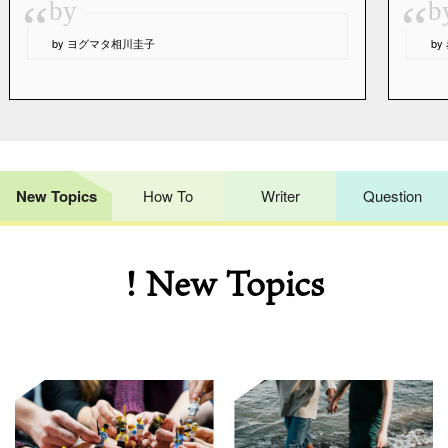
“
“
by
b
by ヨグマタ相川圭子
b
New Topics
How To
Writer
Question
! New Topics