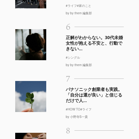
#ライフ
#家のこと
by by them 編集部
6
正解がわからない。30代未婚
女性が抱える不安と、行動で
きない...
#シングル
by by them 編集部
7
パナソニック創業者も実践。
「自分は運が良い」と信じる
だけで人...
#HOW TO
#ライフ
by 小野寺S一貴
8