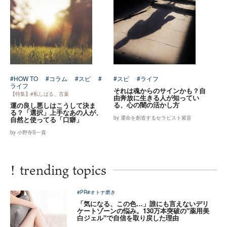
#HOW TO
#コラム
#スピ
#
#スピ
#ライフ
ライフ
それは魂からのサインかも？自
【特集】#私しばる、言葉
由奔放に生きる人が知ってい
る、心の闇の活かし方
運の良し悪しはこうして決ま
る？「選択」上手なあの人が、
by 運命を創造するセラピスト紫音
自然と使ってる「口癖」
by 小野寺S一貴
!
trending topics
#PR
#オトナ磨き
「気になる、この色…」誰にも言えないデリ
ケートゾーンの悩み。130万本突破の"薬用美
白ジェル"で自信を取り戻した理由