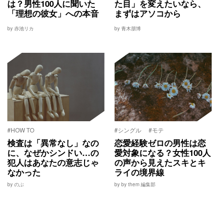
は？男性100人に聞いた
た目」を変えたいなら、
「理想の彼女」への本音
まずはアソコから
by 赤池リカ
by 青木朋博
#HOW TO
#シングル
#モテ
検査は「異常なし」なの
恋愛経験ゼロの男性は恋
に、なぜかシンドい…の
愛対象になる？女性100人
犯人はあなたの意志じゃ
の声から見えたスキとキ
なかった
ライの境界線
by のぶ
by by them 編集部