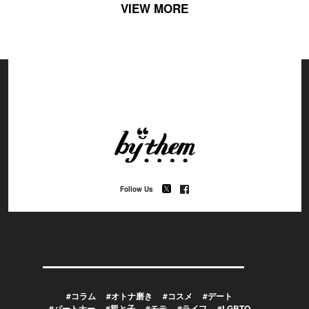
VIEW MORE
Follow Us
#コラム
#オトナ磨き
#コスメ
#デート
#パートナー
#親と子
#モテ
#ライフ
#LGBTQ