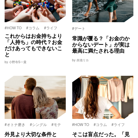
#HOW TO
#コラム
#ライフ
#デート
これからはお金持ちより
常識が覆る？「お金のか
「人持ち」の時代？お金
からないデート」が実は
だけあってもできないこ
最高に満たされる理由
と
by 赤池リカ
by 小野寺S一貴
#オトナ磨き
#シングル
#モテ
#HOW TO
#コラム
#ライフ
外見より大切な条件と
そこは盲点だった。「見