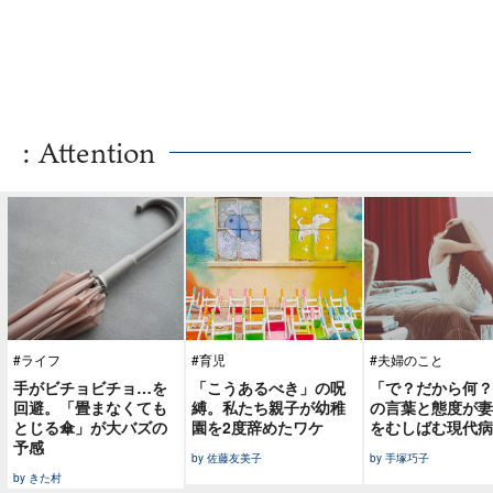
: Attention
#ライフ
#育児
#夫婦のこと
手がビチョビチョ…を
「こうあるべき」の呪
「で？だから何？
回避。「畳まなくても
縛。私たち親子が幼稚
の言葉と態度が妻
とじる傘」が大バズの
園を2度辞めたワケ
をむしばむ現代病
予感
by 佐藤友美子
by 手塚巧子
by きた村