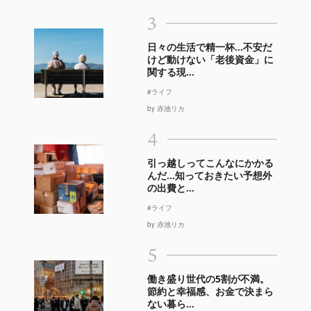
3
日々の生活で精一杯…不安だ
けど動けない「老後資金」に
関する現...
#ライフ
by 赤池リカ
4
引っ越しってこんなにかかる
んだ…知っておきたい予想外
の出費と...
#ライフ
by 赤池リカ
5
働き盛り世代の5割が不満。
節約と幸福感、お金で決まら
ない暮ら...