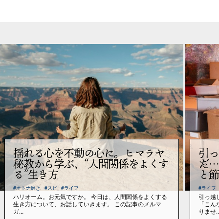
揺れる心を不動の心に。ヒマラヤ
引っ
秘教から学ぶ、“人間関係をよくす
だ…
る”生き方
と節
#オトナ磨き
#スピ
#ライフ
#ライフ
ハリオーム。お元気ですか。 今日は、人間関係をよくする
引っ越
生き方について、お話していきます。 この記事のメルマ
「こん
ガ...
りませ..