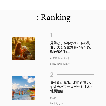
: Ranking
1
見落としがちなペットの異
変。大切な家族を守るため、
獣医師が勧...
#HOW TO
#ペット
by by them 編集部
2
属性別に見る、相性が良いお
すすめパワースポット【水・
地属性編...
#スピ
by 赤池リカ