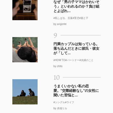
なぜ「男の子ママはかわいそ
う」といわれるのか？負け組
とよばれ...
#私しばる、言葉
#育児
#親と子
by angerire
9
円満カップルは知っている。
落ち込んだときに彼氏・彼女
が「して...
#HOW TO
#パートナー
#夫婦のこと
by chito
10
うまくいかない私の恋
愛。“交際経験なし”の女性に
聞いた苦悩と...
#シングル
#ライフ
by 赤池リカ