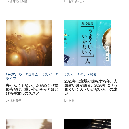
by 西陣の拝み屋
by 服部 みれい
#HOW TO
#コラム
#スピ
#
#スピ
#占い・診断
ライフ
2026年は立場が逆転する年。人
失うんじゃない、ただめぐり始
気占い師が語る、2026年に「う
めるだけ。重い心がそっとほど
まくいく人・いかない人」の違
ける手放しのススメ
い
by 木村藤子
by 咲良