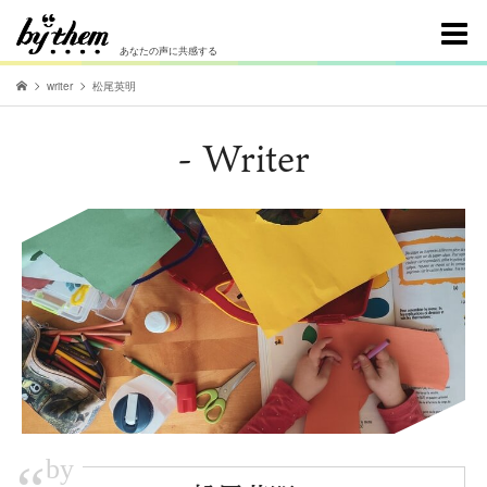
あなたの声に共感する
writer
松尾英明
- Writer
by