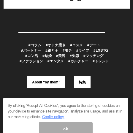
#コラム
#オトナ磨き
#コスメ
#デート
#パートナー
#親と子
#モテ
#ライフ
#LGBTQ
#コン活
#結婚
#美容
#失恋
#マッチング
#ファッション
#エンタメ
#カルチャー
#トレンド
About “by them”
特集
メルマガ登録/解除
広告掲載のお問い合わせ
By clicking “Accept All Cookies”, you agree to the storing of cookies on
編集部へのお問い合わせ
プレスリリース受付
your device to enhance site navigation, analyze site usage, and assist in
メディア利用規約
our marketing efforts.
Coolie policy
ok