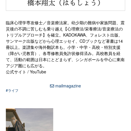
“
橋本翔太（はもしょう）
臨床心理学専攻修士／音楽療法家。幼少期の難病や家族問題、震
災後の不調に苦しむも乗り越え【
心理療法/栄養療法/音楽療法の
トリプルアプローチ】を確立。KADOKAWA、フォレスト出版、
サンマーク出版などから心理エッセイ、
CDブックなど著書は14
冊以上。楽譜集や海外翻訳本も。小学・
中学・高校・特別支援
（障がい児教育）、
各専修教員免許状修得済み。高校教員を経
て、
活動の範囲は日本にとどまらず、
シンガポールを中心に東南
アジア圏にも広がる。
公式サイト
/
YouTube
mailmagazine
#ライフ