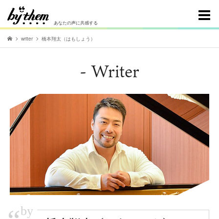
あなたの声に共感する
writer
橋本翔太（はもしょう）
- Writer
by