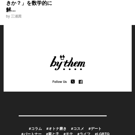
きか？」を数学的に
解...
by 三浦茜
Follow Us
#コラム
#オトナ磨き
#コスメ
#デート
#パートナー
#親と子
#モテ
#ライフ
#LGBTQ