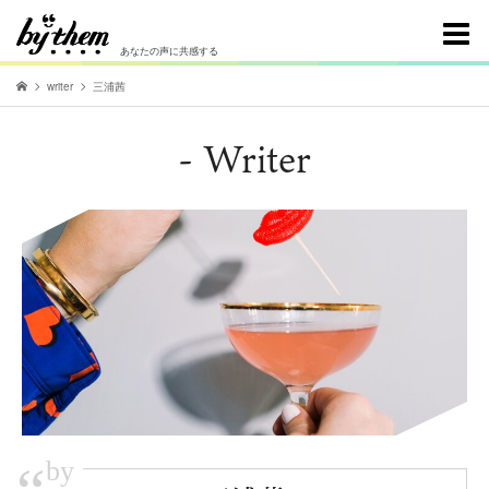
あなたの声に共感する
writer
三浦茜
- Writer
by