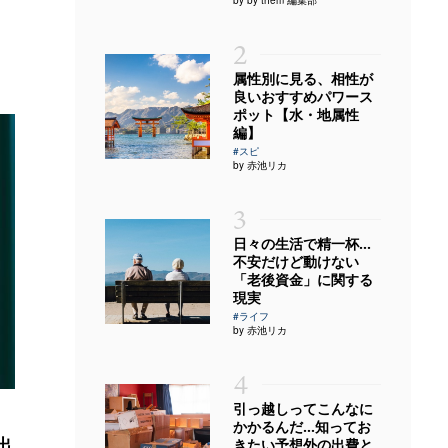
2
属性別に見る、相性が
良いおすすめパワース
ポット【水・地属性
編】
#スピ
by 赤池リカ
3
日々の生活で精一杯…
不安だけど動けない
「老後資金」に関する
現実
#ライフ
by 赤池リカ
4
引っ越しってこんなに
かかるんだ…知ってお
出
きたい予想外の出費と