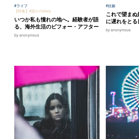
#ライフ
#妊娠
【特集】#誰かのdiary
これで望まぬ
いつか私も憧れの地へ。経験者が語
に遅れをとる
る、海外生活のビフォー・アフター
by anonymous
by anonymous