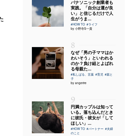
パナソニック創業者も
実践。「自分は運が良
い」と信じるだけで人
た
生がうま...
#HOW TO
#ライフ
by 小野寺S一貴
8
なぜ「男の子ママはか
わいそう」といわれる
のか？負け組とよばれ
る母親た...
#私しばる、言葉
#育児
#親と
子
by angerire
9
円満カップルは知って
いる。落ち込んだとき
に彼氏・彼女が「して
ほしい」...
#HOW TO
#パートナー
#夫婦
のこと