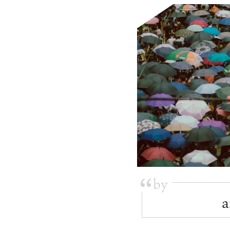
by
“
a