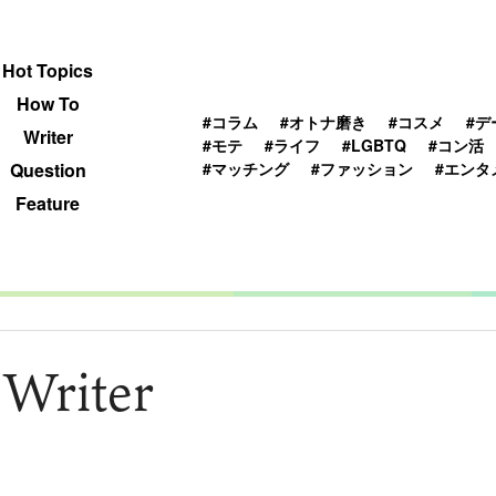
 TOPICS
HOWTO
WRITER
QUESTION
Hot Topics
How To
#コラム
#オトナ磨き
#コスメ
#デ
Writer
#モテ
#ライフ
#LGBTQ
#コン活
#マッチング
#ファッション
#エンタ
Question
Feature
 Writer