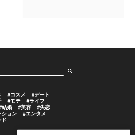
き
#コスメ
#デート
子
#モテ
#ライフ
#結婚
#美容
#失恋
ッション
#エンタメ
ンド