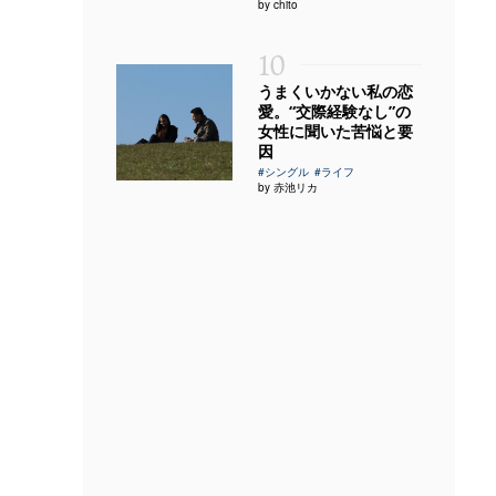
by chito
10
うまくいかない私の恋
愛。“交際経験なし”の
女性に聞いた苦悩と要
因
#シングル
#ライフ
by 赤池リカ