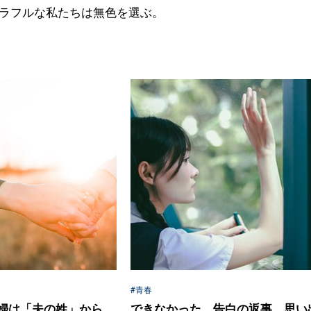
ラフルな私たちは無色を選ぶ。
#青春
婦は「夫の姓」から
できなかった、告白の返事。思い