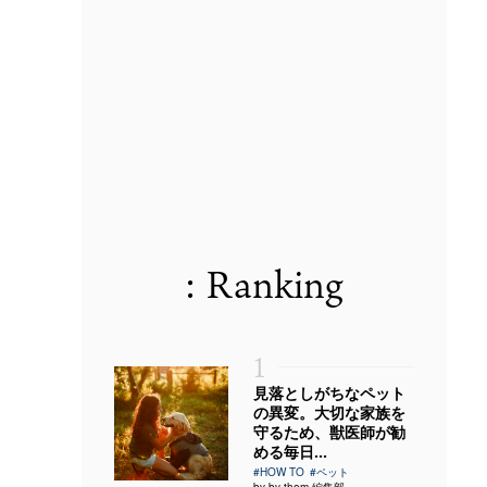
: Ranking
1
見落としがちなペット
の異変。大切な家族を
守るため、獣医師が勧
める毎日...
#HOW TO
#ペット
by by them 編集部