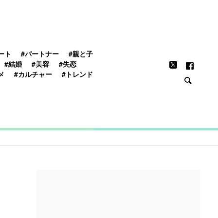
FEATURE
ート
#パートナー
#親と子
#結婚
#美容
#失恋
メ
#カルチャー
#トレンド