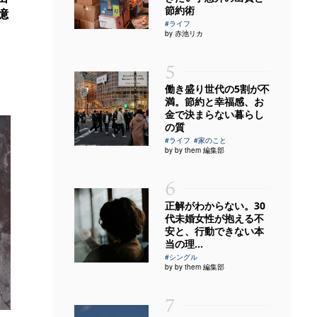
節約術
憶
#ライフ
by 赤池リカ
5
働き盛り世代の5割が不
満。節約と幸福感、お
金で決まらない暮らし
の質
#ライフ
#家のこと
by by them 編集部
6
正解がわからない。30
代未婚女性が抱える不
安と、行動できない本
当の理...
#シングル
by by them 編集部
7