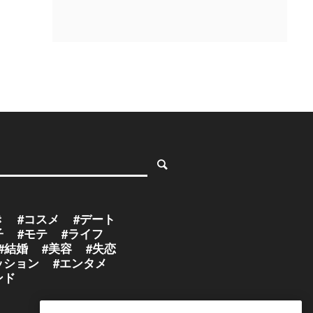
き
#コスメ
#デート
子
#モテ
#ライフ
#結婚
#美容
#失恋
ッション
#エンタメ
ンド