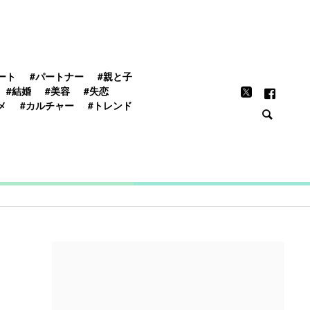
FEATURE
ート
#パートナー
#親と子
#結婚
#美容
#失恋
メ
#カルチャー
#トレンド