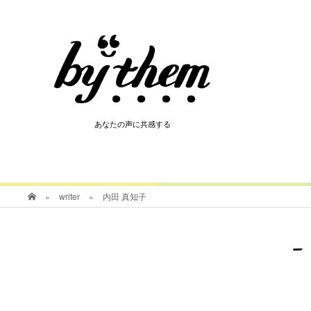
HOT
あなたの声に共感する
あなたの声に共感する
»
writer
»
内田 真知子
-