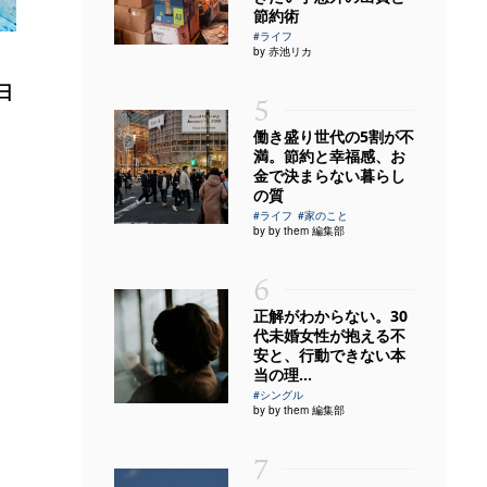
節約術
#ライフ
by 赤池リカ
日
5
働き盛り世代の5割が不
満。節約と幸福感、お
金で決まらない暮らし
の質
#ライフ
#家のこと
by by them 編集部
6
正解がわからない。30
代未婚女性が抱える不
安と、行動できない本
当の理...
#シングル
by by them 編集部
7