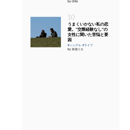
by chito
10
うまくいかない私の恋
愛。“交際経験なし”の
女性に聞いた苦悩と要
因
#シングル
#ライフ
by 赤池リカ