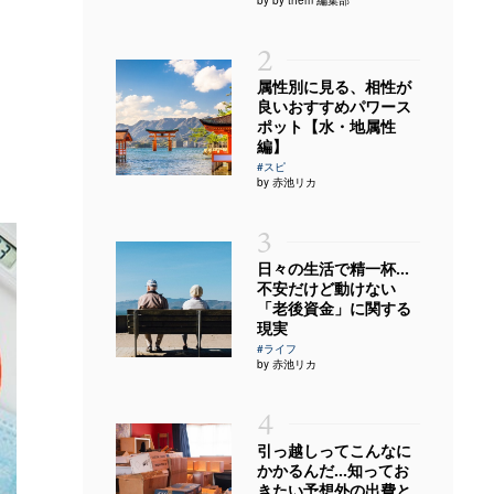
2
属性別に見る、相性が
良いおすすめパワース
ポット【水・地属性
編】
#スピ
by 赤池リカ
3
日々の生活で精一杯…
不安だけど動けない
「老後資金」に関する
現実
#ライフ
by 赤池リカ
4
引っ越しってこんなに
かかるんだ…知ってお
きたい予想外の出費と