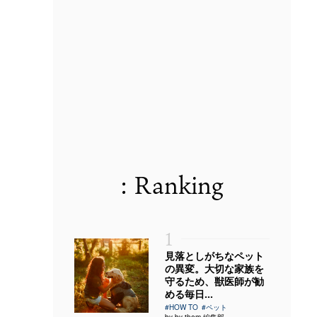
: Ranking
1
見落としがちなペット
の異変。大切な家族を
守るため、獣医師が勧
める毎日...
#HOW TO
#ペット
by by them 編集部