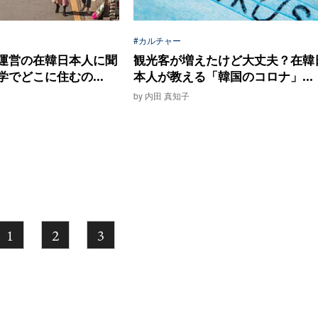
#カルチャー
運営の在韓日本人に聞
観光客が増えたけど大丈夫？在韓
でどこに住むの...
本人が教える「韓国のコロナ」...
by 内田 真知子
1
2
3