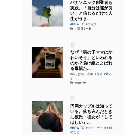
パナソニック創業者も
実践。「自分は運が良
い」と信じるだけで人
生がうま...
#HOW TO
#ライフ
by 小野寺S一貴
8
なぜ「男の子ママはか
わいそう」といわれる
のか？負け組とよばれ
る母親た...
#私しばる、言葉
#育児
#親と
子
by angerire
9
円満カップルは知って
いる。落ち込んだとき
に彼氏・彼女が「して
ほしい」...
#HOW TO
#パートナー
#夫婦
のこと