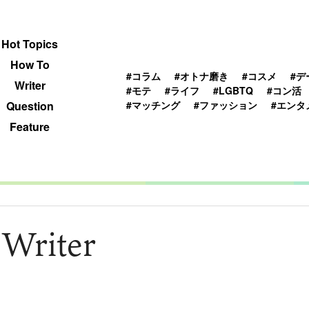
 TOPICS
HOWTO
WRITER
QUESTION
Hot Topics
How To
#コラム
#オトナ磨き
#コスメ
#デ
Writer
#モテ
#ライフ
#LGBTQ
#コン活
#マッチング
#ファッション
#エンタ
Question
Feature
 Writer