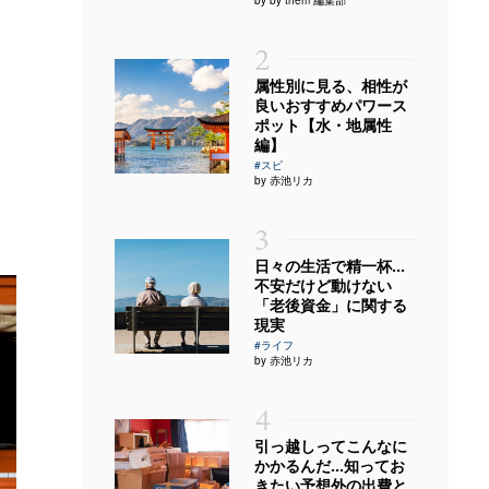
2
属性別に見る、相性が
良いおすすめパワース
ポット【水・地属性
編】
#スピ
by 赤池リカ
3
日々の生活で精一杯…
不安だけど動けない
「老後資金」に関する
現実
#ライフ
by 赤池リカ
4
引っ越しってこんなに
かかるんだ…知ってお
きたい予想外の出費と