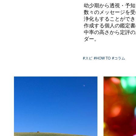
幼少期から透視・予知
数々のメッセージを受
浄化もすることができ
作成する個人の鑑定書は
中率の高さから定評の
ダ
ー。
#スピ
#HOW TO
#コラム