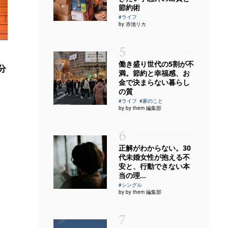
節約術
#ライフ
by 赤池リカ
5
働き盛り世代の5割が不
分
満。節約と幸福感、お
金で決まらない暮らし
の質
#ライフ
#家のこと
by by them 編集部
6
正解がわからない。30
代未婚女性が抱える不
安と、行動できない本
当の理...
#シングル
by by them 編集部
7