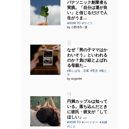
パナソニック創業者も
実践。「自分は運が良
い」と信じるだけで人
生がうま...
#HOW TO
#ライフ
by 小野寺S一貴
8
なぜ「男の子ママはか
わいそう」といわれる
のか？負け組とよばれ
る母親た...
#私しばる、言葉
#育児
#親と
子
by angerire
9
円満カップルは知って
いる。落ち込んだとき
に彼氏・彼女が「して
ほしい」...
#HOW TO
#パートナー
#夫婦
のこと