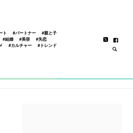
FEATURE
ート
#パートナー
#親と子
#結婚
#美容
#失恋
メ
#カルチャー
#トレンド