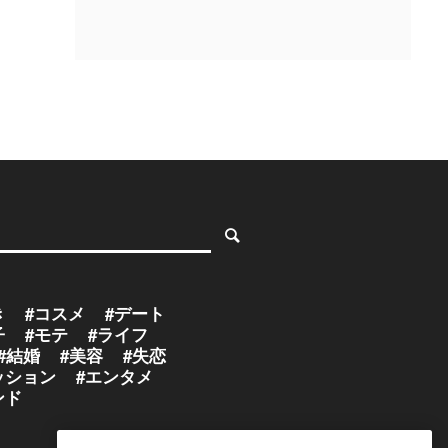
き
#コスメ
#デート
子
#モテ
#ライフ
#結婚
#美容
#失恋
ッション
#エンタメ
ンド