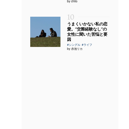
by chito
10
うまくいかない私の恋
愛。“交際経験なし”の
女性に聞いた苦悩と要
因
#シングル
#ライフ
by 赤池リカ