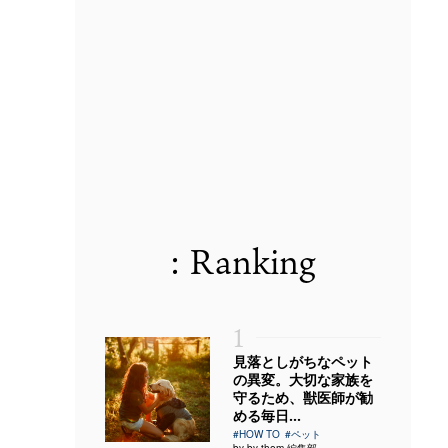
: Ranking
1
見落としがちなペット
の異変。大切な家族を
守るため、獣医師が勧
める毎日...
#HOW TO
#ペット
by by them 編集部