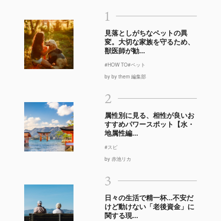
1
見落としがちなペットの異
変。大切な家族を守るため、
獣医師が勧...
#HOW TO
#ペット
by by them 編集部
2
属性別に見る、相性が良いお
すすめパワースポット【水・
地属性編...
#スピ
by 赤池リカ
3
日々の生活で精一杯…不安だ
けど動けない「老後資金」に
関する現...