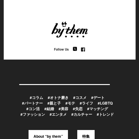
Follow Us
#コラム
#オトナ磨き
#コスメ
#デート
#パートナー
#親と子
#モテ
#ライフ
#LGBTQ
#コン活
#結婚
#美容
#失恋
#マッチング
#ファッション
#エンタメ
#カルチャー
#トレンド
About “by them”
特集