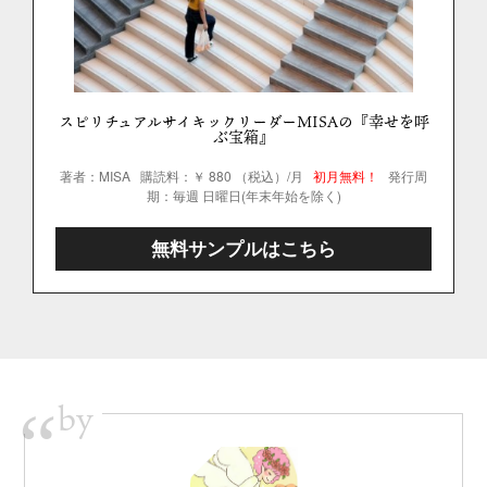
スピリチュアルサイキックリーダーMISAの『幸せを呼
ぶ宝箱』
著者：MISA
購読料：￥ 880 （税込）/月
初月無料！
発行周
期：毎週 日曜日(年末年始を除く)
無料サンプルはこちら
by
“