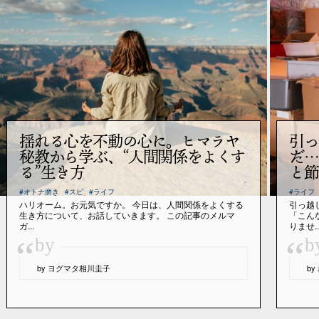
揺れる心を不動の心に。ヒマラヤ
引っ
秘教から学ぶ、“人間関係をよくす
だ…
る”生き方
と節
#オトナ磨き
#スピ
#ライフ
#ライフ
ハリオーム。お元気ですか。 今日は、人間関係をよくする
引っ越
生き方について、お話していきます。 この記事のメルマ
「こん
ガ...
りませ..
“
“
by
b
by ヨグマタ相川圭子
b