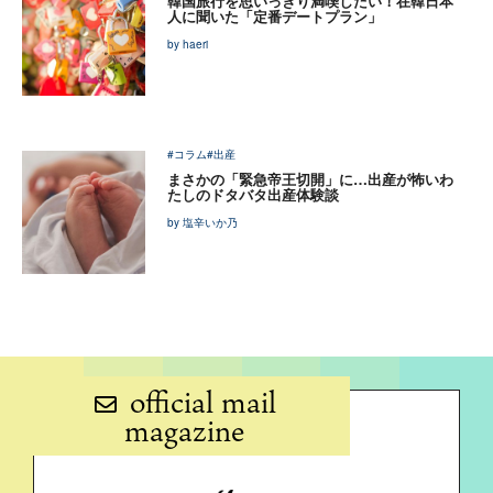
韓国旅行を思いっきり満喫したい！在韓日本
人に聞いた「定番デートプラン」
by haeri
#コラム
#出産
まさかの「緊急帝王切開」に…出産が怖いわ
たしのドタバタ出産体験談
by 塩辛いか乃
official mail
magazine