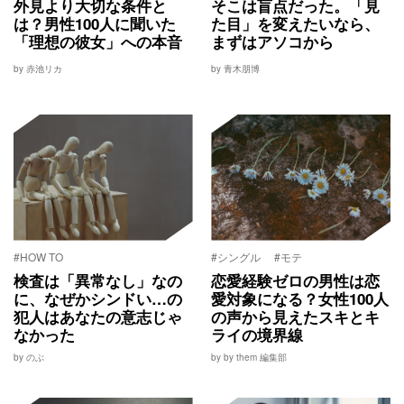
外見より大切な条件と
そこは盲点だった。「見
は？男性100人に聞いた
た目」を変えたいなら、
「理想の彼女」への本音
まずはアソコから
by 赤池リカ
by 青木朋博
#HOW TO
#シングル
#モテ
検査は「異常なし」なの
恋愛経験ゼロの男性は恋
に、なぜかシンドい…の
愛対象になる？女性100人
犯人はあなたの意志じゃ
の声から見えたスキとキ
なかった
ライの境界線
by のぶ
by by them 編集部