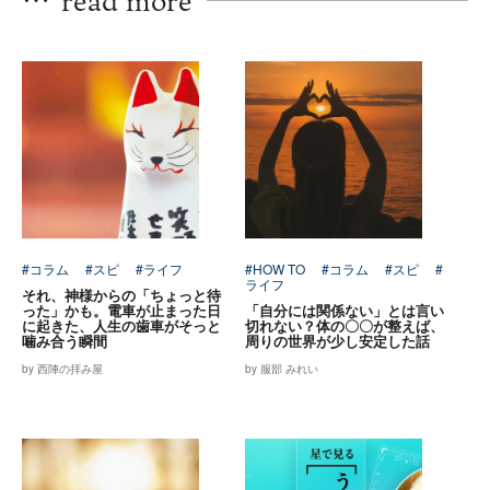
#コラム
#スピ
#ライフ
#HOW TO
#コラム
#スピ
#
ライフ
それ、神様からの「ちょっと待
った」かも。電車が止まった日
「自分には関係ない」とは言い
に起きた、人生の歯車がそっと
切れない？体の〇〇が整えば、
噛み合う瞬間
周りの世界が少し安定した話
by 西陣の拝み屋
by 服部 みれい