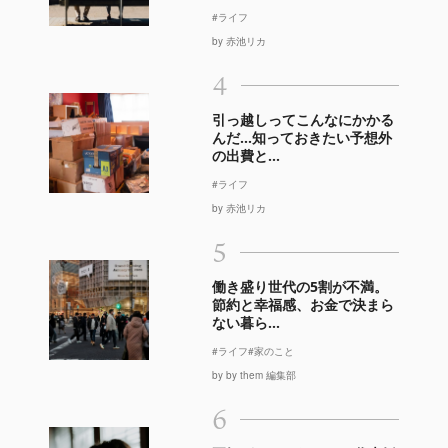
#ライフ
by 赤池リカ
4
引っ越しってこんなにかかる
んだ…知っておきたい予想外
の出費と...
#ライフ
by 赤池リカ
5
働き盛り世代の5割が不満。
節約と幸福感、お金で決まら
ない暮ら...
#ライフ
#家のこと
by by them 編集部
6