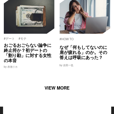
#デート
#モテ
#HOW TO
おごるおごらない論争に
なぜ「何もしてないのに
終止符か？初デートの
肩が疲れる」のか。その
「割り勘」に対する女性
答えは呼吸にあった？
の本音
by 吉田一也
by 赤池リカ
VIEW MORE