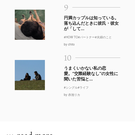
9
円満カップルは知っている。
落ち込んだときに彼氏・彼女
が「して...
#HOW TO
#パートナー
#夫婦のこと
by chito
10
うまくいかない私の恋
愛。“交際経験なし”の女性に
聞いた苦悩と...
#シングル
#ライフ
by 赤池リカ
…
read more