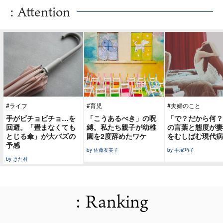
: Attention
#ライフ
#育児
#夫婦のこと
手がビチョビチョ…を
「こうあるべき」の呪
「で？だから何？
回避。「畳まなくても
縛。私たち親子が幼稚
の言葉と態度が妻
とじる傘」が大バズの
園を2度辞めたワケ
をむしばむ現代病
予感
by 佐藤友美子
by 手塚巧子
by きた村
: Ranking