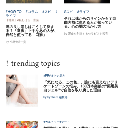
#HOW TO
#コラム
#スピ
#
#スピ
#ライフ
ライフ
それは魂からのサインかも？自
【特集】#私しばる、言葉
由奔放に生きる人が知ってい
る、心の闇の活かし方
運の良し悪しはこうして決ま
る？「選択」上手なあの人が、
by 運命を創造するセラピスト紫音
自然と使ってる「口癖」
by 小野寺S一貴
!
trending topics
#PR
#オトナ磨き
「気になる、この色…」誰にも言えないデリ
ケートゾーンの悩み。130万本突破の"薬用美
白ジェル"で自信を取り戻した理由
by by them 編集部
#カルチャー
#デート