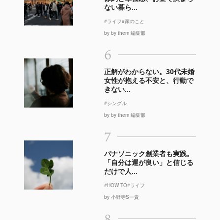
ない暮ら...
#ライフ
#家のこと
by by them 編集部
6
正解がわからない。30代未婚
女性が抱える不安と、行動で
きない...
#シングル
by by them 編集部
7
パナソニック創業者も実践。
「自分は運が良い」と信じる
だけで人...
#HOW TO
#ライフ
by 小野寺S一貴
8