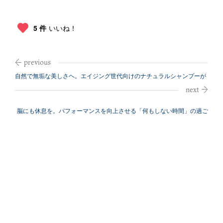
5 件
いいね！
自然で無垢な美しさヘ。エイジング世代向けのナチュラルシャンプーが
誕生
脳にも休息を。パフォーマンスを向上させる「何もしない時間」の過ご
し方