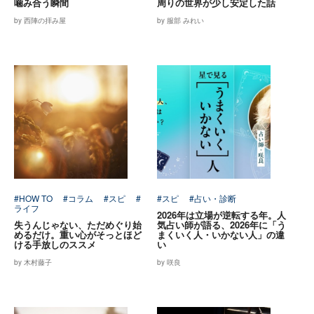
噛み合う瞬間
周りの世界が少し安定した話
by 西陣の拝み屋
by 服部 みれい
#HOW TO
#コラム
#スピ
#
#スピ
#占い・診断
ライフ
2026年は立場が逆転する年。人
失うんじゃない、ただめぐり始
気占い師が語る、2026年に「う
めるだけ。重い心がそっとほど
まくいく人・いかない人」の違
ける手放しのススメ
い
by 木村藤子
by 咲良