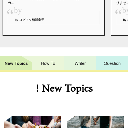
ガ...
りませ..
“
“
by
b
by ヨグマタ相川圭子
b
New Topics
How To
Writer
Question
! New Topics