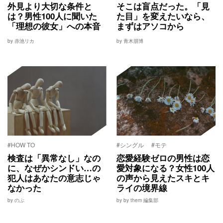
外見より大切な条件と
そこは盲点だった。「見
は？男性100人に聞いた
た目」を変えたいなら、
「理想の彼女」への本音
まずはアソコから
by 赤池リカ
by 青木朋博
#HOW TO
#シングル
#モテ
検査は「異常なし」なの
恋愛経験ゼロの男性は恋
に、なぜかシンドい…の
愛対象になる？女性100人
犯人はあなたの意志じゃ
の声から見えたスキとキ
なかった
ライの境界線
by のぶ
by by them 編集部