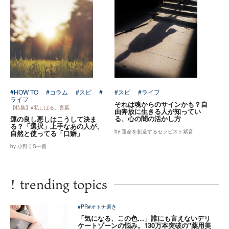
#HOW TO
#コラム
#スピ
#
#スピ
#ライフ
ライフ
それは魂からのサインかも？自
【特集】#私しばる、言葉
由奔放に生きる人が知ってい
る、心の闇の活かし方
運の良し悪しはこうして決ま
る？「選択」上手なあの人が、
by 運命を創造するセラピスト紫音
自然と使ってる「口癖」
by 小野寺S一貴
!
trending topics
#PR
#オトナ磨き
「気になる、この色…」誰にも言えないデリ
ケートゾーンの悩み。130万本突破の"薬用美