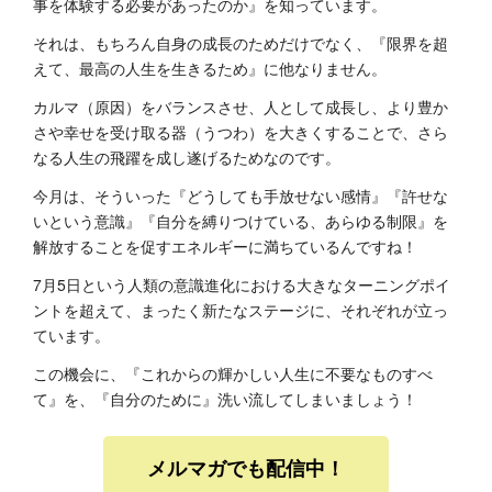
事を体験する必要があったのか』を知っています。
それは、もちろん自身の成長のためだけでなく、『限界を超
えて、最高の人生を生きるため』に他なりません。
カルマ（原因）をバランスさせ、人として成長し、より豊か
さや幸せを受け取る器（うつわ）を大きくすることで、さら
なる人生の飛躍を成し遂げるためなのです。
今月は、そういった『どうしても手放せない感情』『許せな
いという意識』『自分を縛りつけている、あらゆる制限』を
解放することを促すエネルギーに満ちているんですね！
7月5日という人類の意識進化における大きなターニングポイ
ントを超えて、まったく新たなステージに、それぞれが立っ
ています。
この機会に、『これからの輝かしい人生に不要なものすべ
て』を、『自分のために』洗い流してしまいましょう！
メルマガでも配信中！