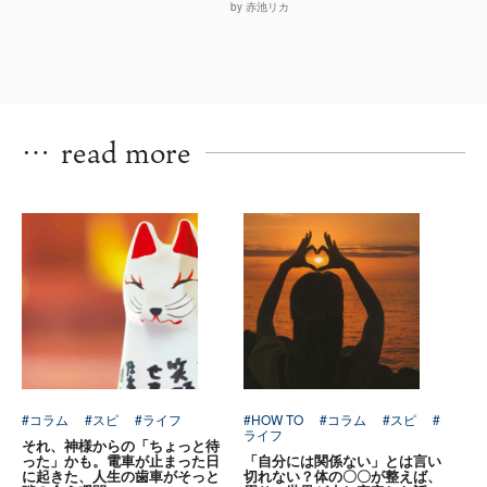
by 赤池リカ
…
read more
#コラム
#スピ
#ライフ
#HOW TO
#コラム
#スピ
#
ライフ
それ、神様からの「ちょっと待
った」かも。電車が止まった日
「自分には関係ない」とは言い
に起きた、人生の歯車がそっと
切れない？体の〇〇が整えば、