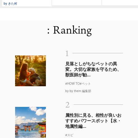
by きた村
: Ranking
1
見落としがちなペットの異
変。大切な家族を守るため、
獣医師が勧...
#HOW TO
#ペット
by by them 編集部
2
属性別に見る、相性が良いお
すすめパワースポット【水・
地属性編...
#スピ