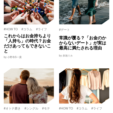
#HOW TO
#コラム
#ライフ
#デート
これからはお金持ちより
常識が覆る？「お金のか
「人持ち」の時代？お金
からないデート」が実は
だけあってもできないこ
最高に満たされる理由
と
by 赤池リカ
by 小野寺S一貴
#オトナ磨き
#シングル
#モテ
#HOW TO
#コラム
#ライフ