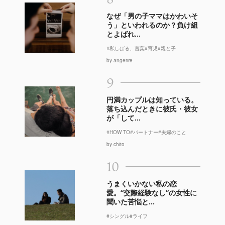
なぜ「男の子ママはかわいそ
う」といわれるのか？負け組
とよばれ...
#私しばる、言葉
#育児
#親と子
by angerire
9
円満カップルは知っている。
落ち込んだときに彼氏・彼女
が「して...
#HOW TO
#パートナー
#夫婦のこと
by chito
10
うまくいかない私の恋
愛。“交際経験なし”の女性に
聞いた苦悩と...
#シングル
#ライフ