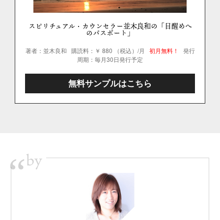
スピリチュアル・カウンセラー並木良和の「目醒めへ
のパスポート」
著者：並木良和
購読料：￥ 880 （税込）/月
初月無料！
発行
周期：毎月30日発行予定
無料サンプルはこちら
by
“