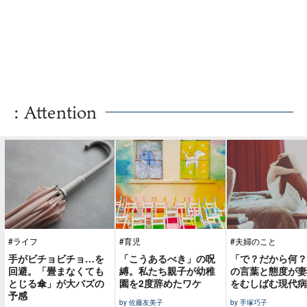
: Attention
#ライフ
#育児
#夫婦のこと
手がビチョビチョ…を
「こうあるべき」の呪
「で？だから何？
回避。「畳まなくても
縛。私たち親子が幼稚
の言葉と態度が妻
とじる傘」が大バズの
園を2度辞めたワケ
をむしばむ現代病
予感
by 佐藤友美子
by 手塚巧子