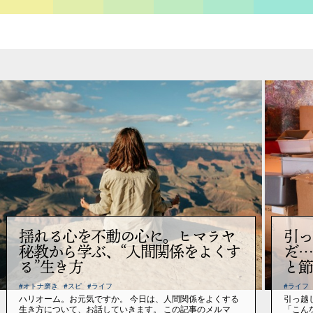
揺れる心を不動の心に。ヒマラヤ
引っ
秘教から学ぶ、“人間関係をよくす
だ…
る”生き方
と節
#オトナ磨き
#スピ
#ライフ
#ライフ
ハリオーム。お元気ですか。 今日は、人間関係をよくする
引っ越
生き方について、お話していきます。 この記事のメルマ
「こん