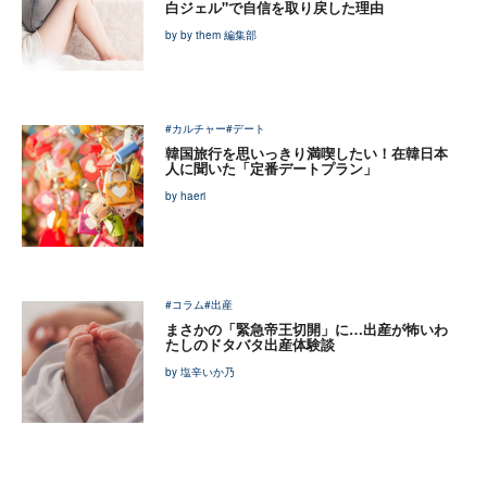
白ジェル"で自信を取り戻した理由
by by them 編集部
#カルチャー
#デート
韓国旅行を思いっきり満喫したい！在韓日本
人に聞いた「定番デートプラン」
by haeri
#コラム
#出産
まさかの「緊急帝王切開」に…出産が怖いわ
たしのドタバタ出産体験談
by 塩辛いか乃