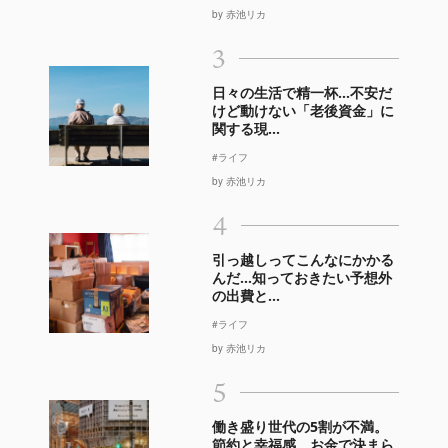
by 赤池リカ
3
日々の生活で精一杯…不安だ
けど動けない「老後資金」に
関する現...
#ライフ
by 赤池リカ
4
引っ越しってこんなにかかる
んだ…知っておきたい予想外
の出費と...
#ライフ
by 赤池リカ
5
働き盛り世代の5割が不満。
節約と幸福感、お金で決まら