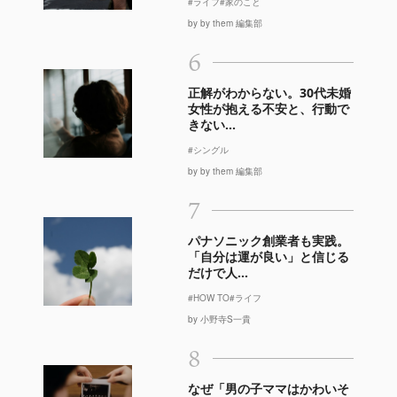
#ライフ
#家のこと
by by them 編集部
6
正解がわからない。30代未婚
女性が抱える不安と、行動で
きない...
#シングル
by by them 編集部
7
パナソニック創業者も実践。
「自分は運が良い」と信じる
だけで人...
#HOW TO
#ライフ
by 小野寺S一貴
8
なぜ「男の子ママはかわいそ