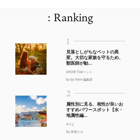
: Ranking
1
見落としがちなペットの異
変。大切な家族を守るため、
獣医師が勧...
#HOW TO
#ペット
by by them 編集部
2
属性別に見る、相性が良いお
すすめパワースポット【水・
地属性編...
#スピ
by 赤池リカ