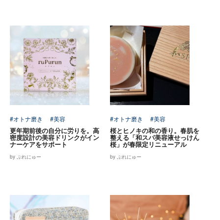
#オトナ磨き
#美容
#オトナ磨き
#美容
更年期前後の自分に労りを。高
桜とヒノキの和の香り。春肌を
密度設計の美容ドリンクがイン
整える「和スパ美容液せっけん
ナーケアをサポート
桜」が春限定リニューアル
by ぷれにゅー
by ぷれにゅー