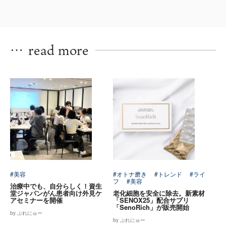
…
read more
#美容
#オトナ磨き
#トレンド
#ライ
フ
#美容
治療中でも、自分らしく！資生
堂ジャパンがん患者向け外見ケ
老化細胞を安全に除去。新素材
アセミナーを開催
「SENOX25」配合サプリ
「SenoRich」が販売開始
by ぷれにゅー
by ぷれにゅー