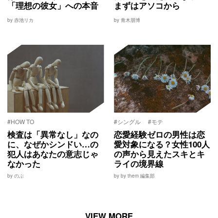
「理想の彼女」への本音
まずはアソコから
by 赤池リカ
by 青木朋博
#HOW TO
#シングル
#モテ
検査は「異常なし」なの
恋愛経験ゼロの男性は恋
に、なぜかシンドい…の
愛対象になる？女性100人
犯人はあなたの意志じゃ
の声から見えたスキとキ
なかった
ライの境界線
by のぶ
by by them 編集部
VIEW MORE