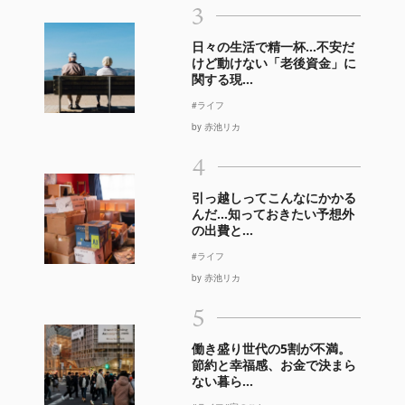
3
日々の生活で精一杯…不安だ
けど動けない「老後資金」に
関する現...
#ライフ
by 赤池リカ
4
引っ越しってこんなにかかる
んだ…知っておきたい予想外
の出費と...
#ライフ
by 赤池リカ
5
働き盛り世代の5割が不満。
節約と幸福感、お金で決まら
ない暮ら...