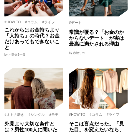
#HOW TO
#コラム
#ライフ
#デート
これからはお金持ちより
常識が覆る？「お金のか
「人持ち」の時代？お金
からないデート」が実は
だけあってもできないこ
最高に満たされる理由
と
by 赤池リカ
by 小野寺S一貴
#オトナ磨き
#シングル
#モテ
#HOW TO
#コラム
#ライフ
外見より大切な条件と
そこは盲点だった。「見
は？男性100人に聞いた
た目」を変えたいなら、