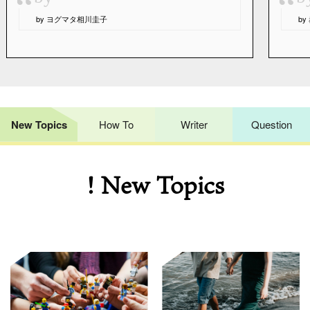
“
“
by ヨグマタ相川圭子
b
New Topics
How To
Writer
Question
! New Topics