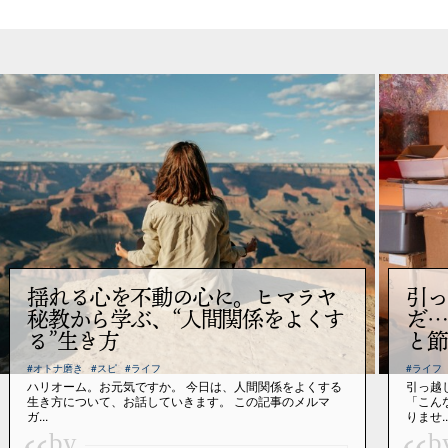
揺れる心を不動の心に。ヒマラヤ
引っ
秘教から学ぶ、“人間関係をよくす
だ…
る”生き方
と節
#オトナ磨き
#スピ
#ライフ
#ライフ
ハリオーム。お元気ですか。 今日は、人間関係をよくする
引っ越
生き方について、お話していきます。 この記事のメルマ
「こん
ガ...
りませ..
by
b