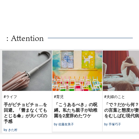
: Attention
#ライフ
#育児
#夫婦のこと
手がビチョビチョ…を
「こうあるべき」の呪
「で？だから何？
回避。「畳まなくても
縛。私たち親子が幼稚
の言葉と態度が妻
とじる傘」が大バズの
園を2度辞めたワケ
をむしばむ現代病
予感
by 佐藤友美子
by 手塚巧子
by きた村