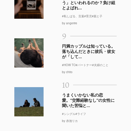
う」といわれるのか？負け組
とよばれ...
#私しばる、言葉
#育児
#親と子
by angerire
9
円満カップルは知っている。
落ち込んだときに彼氏・彼女
が「して...
#HOW TO
#パートナー
#夫婦のこと
by chito
10
うまくいかない私の恋
愛。“交際経験なし”の女性に
聞いた苦悩と...
#シングル
#ライフ
by 赤池リカ