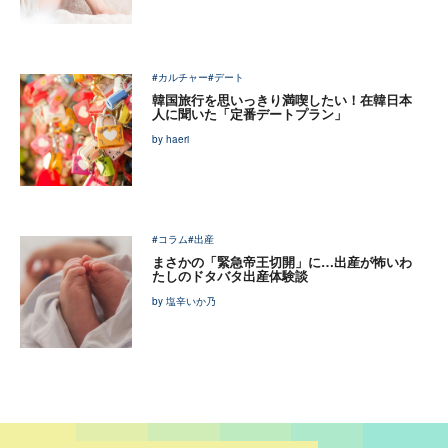
#カルチャー
#デート
韓国旅行を思いっきり満喫したい！在韓日本
人に聞いた「定番デートプラン」
by haeri
#コラム
#出産
まさかの「緊急帝王切開」に…出産が怖いわ
たしのドタバタ出産体験談
by 塩辛いか乃