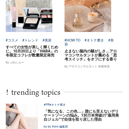
#コスメ
#トレンド
#美容
#HOW TO
#オトナ磨き
#美
容
すべての女性が美しく輝くため
に。10月20日より「HABA」の
止まない脳内の騒がしさ…アロ
冬限定コフレが数量限定発売
マコンサルタントが薦める「思
考スイッチ」をオフにする香り
by ぷれにゅー
by アロマコンサルタント 奈南有花
!
trending topics
#PR
#オトナ磨き
「気になる、この色…」誰にも言えないデリ
ケートゾーンの悩み。130万本突破の"薬用美
白ジェル"で自信を取り戻した理由
by by them 編集部