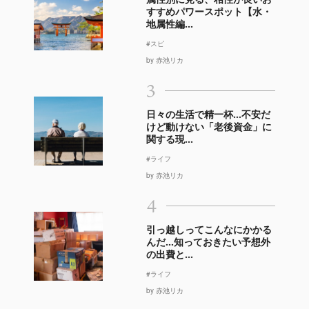
すすめパワースポット【水・
地属性編...
#スピ
by 赤池リカ
3
日々の生活で精一杯…不安だ
けど動けない「老後資金」に
関する現...
#ライフ
by 赤池リカ
4
引っ越しってこんなにかかる
んだ…知っておきたい予想外
の出費と...
#ライフ
by 赤池リカ