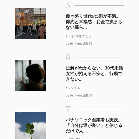
5
働き盛り世代の5割が不満。
節約と幸福感、お金で決まら
ない暮ら...
#ライフ
#家のこと
by by them 編集部
6
正解がわからない。30代未婚
女性が抱える不安と、行動で
きない...
#シングル
by by them 編集部
7
パナソニック創業者も実践。
「自分は運が良い」と信じる
だけで人...