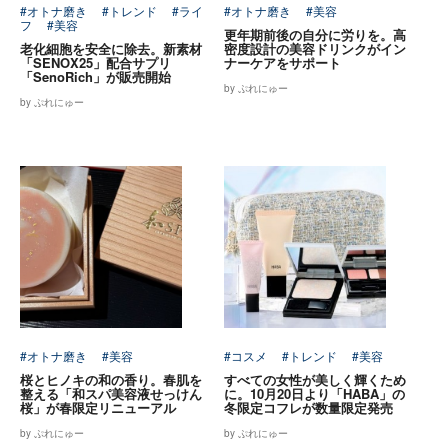
#オトナ磨き
#トレンド
#ライ
#オトナ磨き
#美容
フ
#美容
更年期前後の自分に労りを。高
老化細胞を安全に除去。新素材
密度設計の美容ドリンクがイン
「SENOX25」配合サプリ
ナーケアをサポート
「SenoRich」が販売開始
by ぷれにゅー
by ぷれにゅー
#オトナ磨き
#美容
#コスメ
#トレンド
#美容
桜とヒノキの和の香り。春肌を
すべての女性が美しく輝くため
整える「和スパ美容液せっけん
に。10月20日より「HABA」の
桜」が春限定リニューアル
冬限定コフレが数量限定発売
by ぷれにゅー
by ぷれにゅー