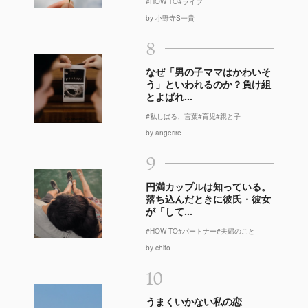
#HOW TO
#ライフ
by 小野寺S一貴
8
なぜ「男の子ママはかわいそ
う」といわれるのか？負け組
とよばれ...
#私しばる、言葉
#育児
#親と子
by angerire
9
円満カップルは知っている。
落ち込んだときに彼氏・彼女
が「して...
#HOW TO
#パートナー
#夫婦のこと
by chito
10
うまくいかない私の恋