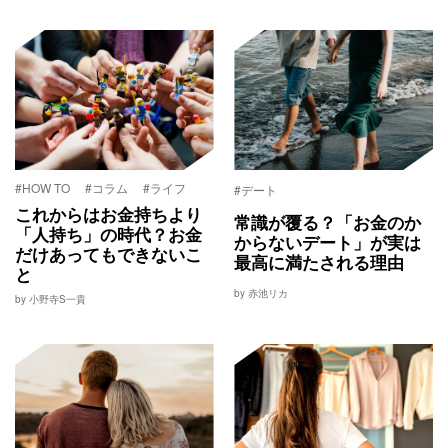
#HOW TO
#コラム
#ライフ
#デート
これからはお金持ちより
常識が覆る？「お金のか
「人持ち」の時代？お金
からないデート」が実は
だけあってもできないこ
最高に満たされる理由
と
by 赤池リカ
by 小野寺S一貴