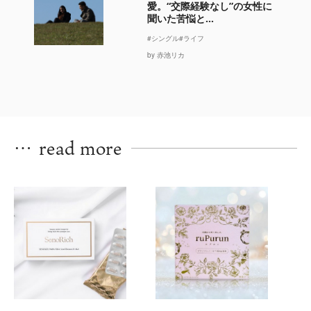
愛。“交際経験なし”の女性に
聞いた苦悩と...
#シングル
#ライフ
by 赤池リカ
…
read more