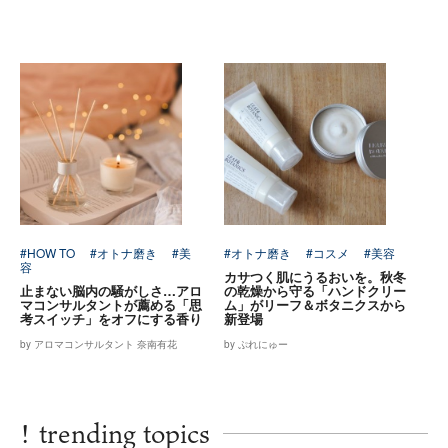
#HOW TO
#オトナ磨き
#美
#オトナ磨き
#コスメ
#美容
容
カサつく肌にうるおいを。秋冬
止まない脳内の騒がしさ…アロ
の乾燥から守る「ハンドクリー
マコンサルタントが薦める「思
ム」がリーフ＆ボタニクスから
考スイッチ」をオフにする香り
新登場
by アロマコンサルタント 奈南有花
by ぷれにゅー
!
trending topics