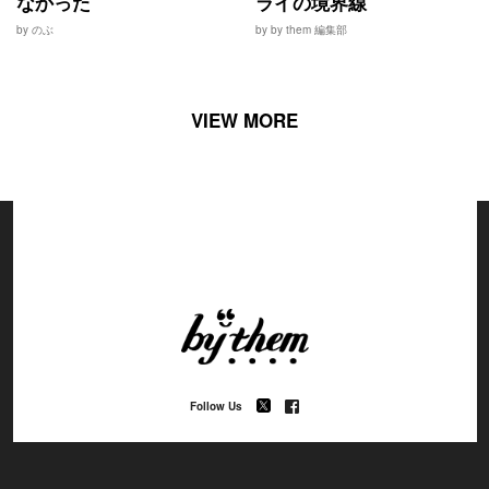
なかった
ライの境界線
by のぶ
by by them 編集部
VIEW MORE
Follow Us