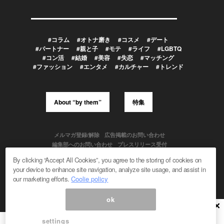
#コラム
#オトナ磨き
#コスメ
#デート
#パートナー
#親と子
#モテ
#ライフ
#LGBTQ
#コン活
#結婚
#美容
#失恋
#マッチング
#ファッション
#エンタメ
#カルチャー
#トレンド
About “by them”
特集
メルマガ登録/解除
広告掲載のお問い合わせ
編集部へのお問い合わせ
プレスリリース受付
メディア利用規約
By clicking “Accept All Cookies”, you agree to the storing of cookies on
your device to enhance site navigation, analyze site usage, and assist in
our marketing efforts.
Coolie policy
Powered by
ok
© 1999-2026 Magmag, Inc. All Rights Reserved
×
settings