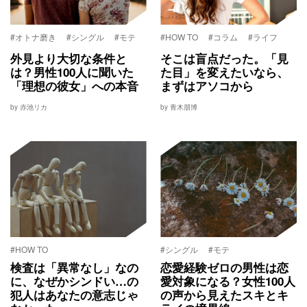
#オトナ磨き
#シングル
#モテ
#HOW TO
#コラム
#ライフ
外見より大切な条件と
そこは盲点だった。「見
は？男性100人に聞いた
た目」を変えたいなら、
「理想の彼女」への本音
まずはアソコから
by 赤池リカ
by 青木朋博
#HOW TO
#シングル
#モテ
検査は「異常なし」なの
恋愛経験ゼロの男性は恋
に、なぜかシンドい…の
愛対象になる？女性100人
犯人はあなたの意志じゃ
の声から見えたスキとキ