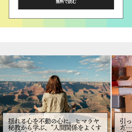
揺れる心を不動の心に。ヒマラヤ
引っ
秘教から学ぶ、“人間関係をよくす
だ…