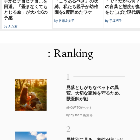
手がビチョビチョ…を
「こうあるべき」の呪
「で？だから何？
回避。「畳まなくても
縛。私たち親子が幼稚
の言葉と態度が妻
とじる傘」が大バズの
園を2度辞めたワケ
をむしばむ現代病
予感
by 佐藤友美子
by 手塚巧子
by きた村
: Ranking
1
見落としがちなペットの異
変。大切な家族を守るため、
獣医師が勧...
#HOW TO
#ペット
by by them 編集部
2
属性別に見る、相性が良いお