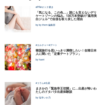
#PR
#オトナ磨き
「気になる、この色…」誰にも言えないデリ
ケートゾーンの悩み。130万本突破の"薬用美
白ジェル"で自信を取り戻した理由
by by them 編集部
#カルチャー
#デート
韓国旅行を思いっきり満喫したい！在韓日本
人に聞いた「定番デートプラン」
by haeri
#コラム
#出産
まさかの「緊急帝王切開」に…出産が怖いわ
たしのドタバタ出産体験談
by 塩辛いか乃