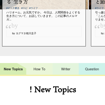
る”生き方
と節
#オトナ磨き
#スピ
#ライフ
#ライフ
ハリオーム。お元気ですか。 今日は、人間関係をよくする
引っ越
生き方について、お話していきます。 この記事のメルマ
「こん
ガ...
りませ..
“
“
by
b
by ヨグマタ相川圭子
b
New Topics
How To
Writer
Question
! New Topics