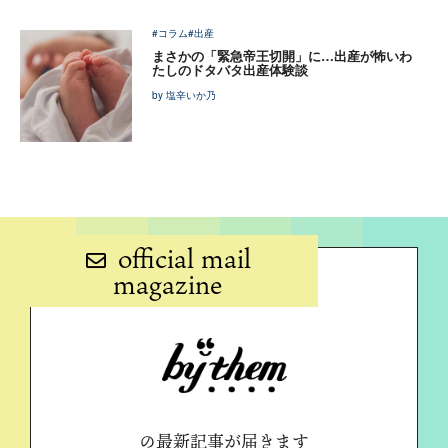
#コラム
#出産
まさかの「緊急帝王切開」に…出産が怖いわ
たしのドタバタ出産体験談
by 塩辛いか乃
official mail
magazine
の最新記事が届きます