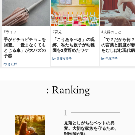
#ライフ
#育児
#夫婦のこと
手がビチョビチョ…を
「こうあるべき」の呪
「で？だから何？
回避。「畳まなくても
縛。私たち親子が幼稚
の言葉と態度が妻
とじる傘」が大バズの
園を2度辞めたワケ
をむしばむ現代病
予感
by 佐藤友美子
by 手塚巧子
by きた村
: Ranking
1
見落としがちなペットの異
変。大切な家族を守るため、
獣医師が勧...