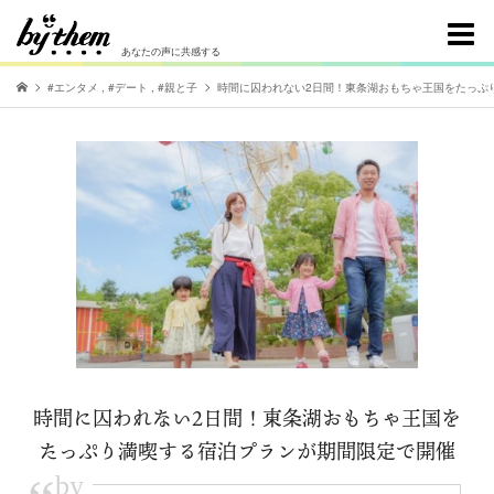
あなたの声に共感する
#エンタメ
,
#デート
,
#親と子
時間に囚われない2日間！東条湖おもちゃ王国をたっぷ
時間に囚われない2日間！東条湖おもちゃ王国を
たっぷり満喫する宿泊プランが期間限定で開催
by