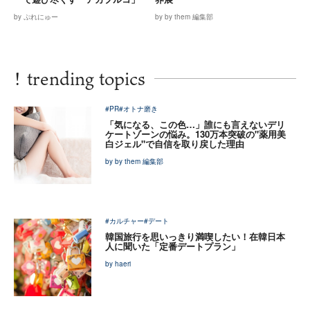
by ぷれにゅー
by by them 編集部
!
trending topics
#PR
#オトナ磨き
「気になる、この色…」誰にも言えないデリ
ケートゾーンの悩み。130万本突破の"薬用美
白ジェル"で自信を取り戻した理由
by by them 編集部
#カルチャー
#デート
韓国旅行を思いっきり満喫したい！在韓日本
人に聞いた「定番デートプラン」
by haeri