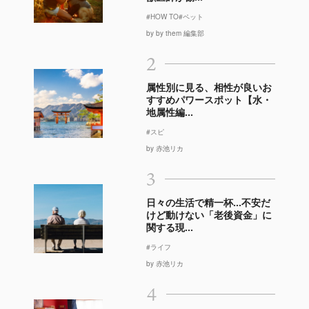
#HOW TO
#ペット
by by them 編集部
2
属性別に見る、相性が良いお
すすめパワースポット【水・
地属性編...
#スピ
by 赤池リカ
3
日々の生活で精一杯…不安だ
けど動けない「老後資金」に
関する現...
#ライフ
by 赤池リカ
4