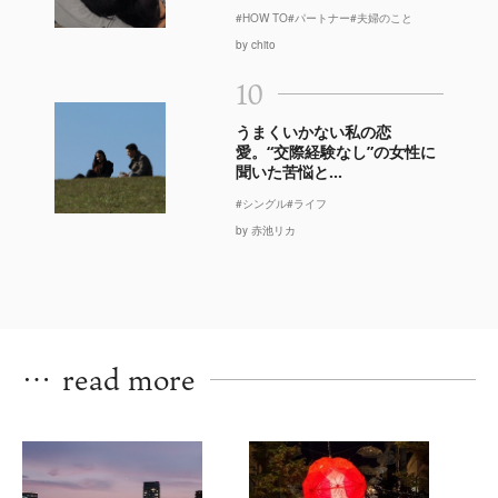
#HOW TO
#パートナー
#夫婦のこと
by chito
10
うまくいかない私の恋
愛。“交際経験なし”の女性に
聞いた苦悩と...
#シングル
#ライフ
by 赤池リカ
…
read more