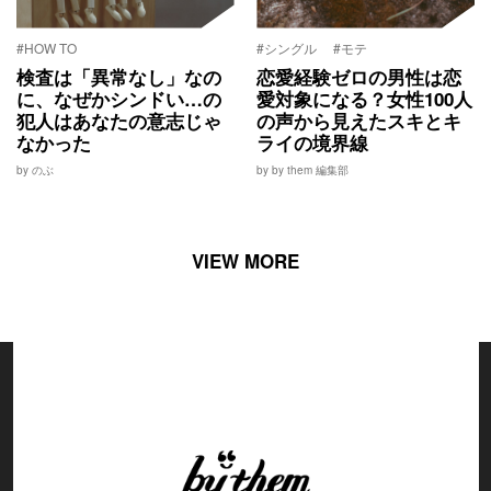
#HOW TO
#シングル
#モテ
検査は「異常なし」なの
恋愛経験ゼロの男性は恋
に、なぜかシンドい…の
愛対象になる？女性100人
犯人はあなたの意志じゃ
の声から見えたスキとキ
なかった
ライの境界線
by のぶ
by by them 編集部
VIEW MORE