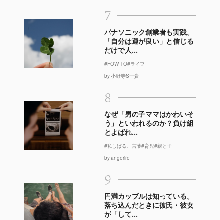
7
パナソニック創業者も実践。
「自分は運が良い」と信じる
だけで人...
#HOW TO
#ライフ
by 小野寺S一貴
8
なぜ「男の子ママはかわいそ
う」といわれるのか？負け組
とよばれ...
#私しばる、言葉
#育児
#親と子
by angerire
9
円満カップルは知っている。
落ち込んだときに彼氏・彼女
が「して...