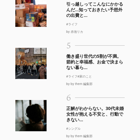
引っ越しってこんなにかかる
んだ…知っておきたい予想外
の出費と...
#ライフ
by 赤池リカ
5
働き盛り世代の5割が不満。
節約と幸福感、お金で決まら
ない暮ら...
#ライフ
#家のこと
by by them 編集部
6
正解がわからない。30代未婚
女性が抱える不安と、行動で
きない...
#シングル
by by them 編集部