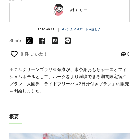
“
ぷれにゅー
|
2026.06.09
#エンタメ
#デート
#親と子
Share
0 件
いいね！
0
ホテルグリーンプラザ東条湖が、東条湖おもちゃ王国オフィ
シャルホテルとして、パークをより満喫できる期間限定宿泊
プラン「入園券＋ライドフリーパス2日分付きプラン」の販売
を開始しました。
概要