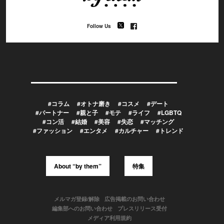
Follow Us
#コラム
#オトナ磨き
#コスメ
#デート
#パートナー
#親と子
#モテ
#ライフ
#LGBTQ
#コン活
#結婚
#美容
#失恋
#マッチング
#ファッション
#エンタメ
#カルチャー
#トレンド
About “by them”
特集
メルマガ登録/解除
広告掲載のお問い合わせ
編集部へのお問い合わせ
プレスリリース受付
メディア利用規約