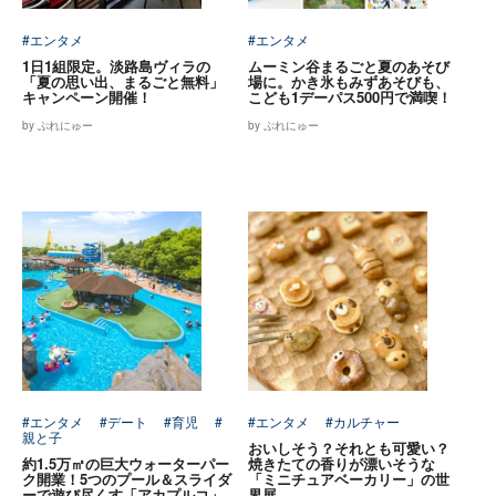
#エンタメ
#エンタメ
1日1組限定。淡路島ヴィラの
ムーミン谷まるごと夏のあそび
「夏の思い出、まるごと無料」
場に。かき氷もみずあそびも、
キャンペーン開催！
こども1デーパス500円で満喫！
by ぷれにゅー
by ぷれにゅー
#エンタメ
#デート
#育児
#
#エンタメ
#カルチャー
親と子
おいしそう？それとも可愛い？
約1.5万㎡の巨大ウォーターパー
焼きたての香りが漂いそうな
ク開業！5つのプール＆スライダ
「ミニチュアベーカリー」の世
ーで遊び尽くす「アカプルコ」
界展