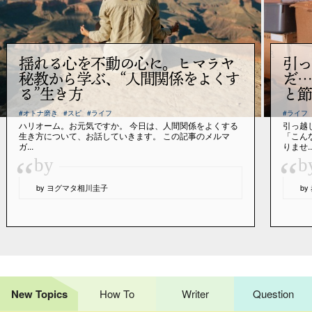
揺れる心を不動の心に。ヒマラヤ
引っ
秘教から学ぶ、“人間関係をよくす
だ…
る”生き方
と節
#オトナ磨き
#スピ
#ライフ
#ライフ
ハリオーム。お元気ですか。 今日は、人間関係をよくする
引っ越
生き方について、お話していきます。 この記事のメルマ
「こん
ガ...
りませ..
“
“
by
b
by ヨグマタ相川圭子
b
New Topics
How To
Writer
Question