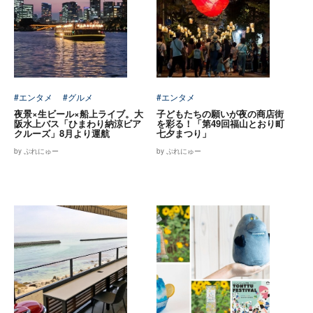
#エンタメ
#グルメ
#エンタメ
夜景×生ビール×船上ライブ。大
子どもたちの願いが夜の商店街
阪水上バス「ひまわり納涼ビア
を彩る！「第49回福山とおり町
クルーズ」8月より運航
七夕まつり」
by ぷれにゅー
by ぷれにゅー