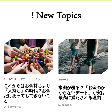
! New Topics
#HOW TO
#コラム
#ライフ
#デート
これからはお金持ちより
常識が覆る？「お金のか
「人持ち」の時代？お金
からないデート」が実は
だけあってもできないこ
最高に満たされる理由
と
by 赤池リカ
by 小野寺S一貴