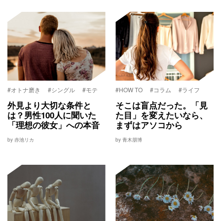
#オトナ磨き
#シングル
#モテ
#HOW TO
#コラム
#ライフ
外見より大切な条件と
そこは盲点だった。「見
は？男性100人に聞いた
た目」を変えたいなら、
「理想の彼女」への本音
まずはアソコから
by 赤池リカ
by 青木朋博