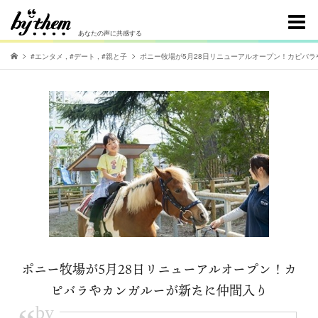
あなたの声に共感する
#エンタメ
,
#デート
,
#親と子
ポニー牧場が5月28日リニューアルオープン！カピバ
ポニー牧場が5月28日リニューアルオープン！カ
ピバラやカンガルーが新たに仲間入り
by