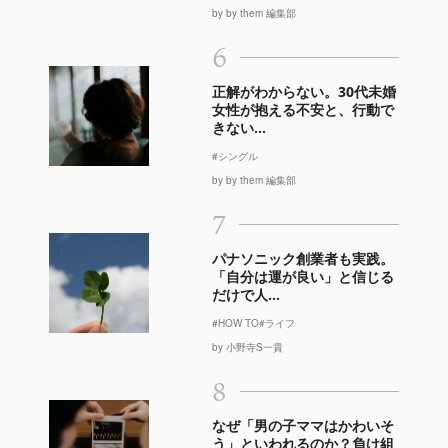
by by them 編集部
6
正解がわからない。30代未婚
女性が抱える不安と、行動で
きない...
#シングル
by by them 編集部
7
パナソニック創業者も実践。
「自分は運が良い」と信じる
だけで人...
#HOW TO
#ライフ
by 小野寺S一貴
8
なぜ「男の子ママはかわいそ
う」といわれるのか？負け組