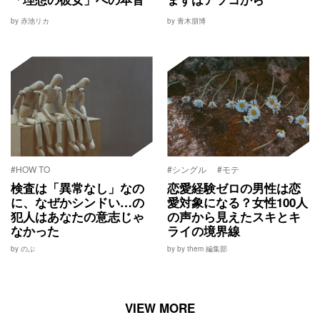
by 赤池リカ
by 青木朋博
#HOW TO
#シングル
#モテ
検査は「異常なし」なの
恋愛経験ゼロの男性は恋
に、なぜかシンドい…の
愛対象になる？女性100人
犯人はあなたの意志じゃ
の声から見えたスキとキ
なかった
ライの境界線
by のぶ
by by them 編集部
VIEW MORE