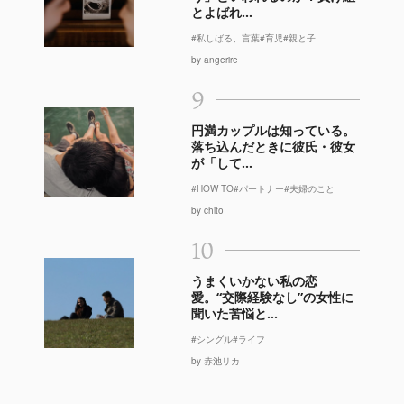
とよばれ...
#私しばる、言葉
#育児
#親と子
by angerire
9
円満カップルは知っている。
落ち込んだときに彼氏・彼女
が「して...
#HOW TO
#パートナー
#夫婦のこと
by chito
10
うまくいかない私の恋
愛。“交際経験なし”の女性に
聞いた苦悩と...
#シングル
#ライフ
by 赤池リカ