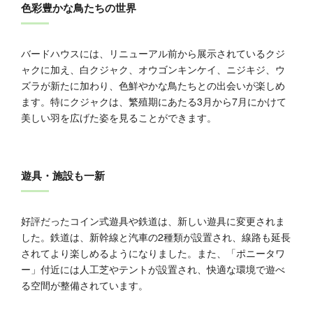
色彩豊かな鳥たちの世界
バードハウスには、リニューアル前から展示されているクジ
ャクに加え、白クジャク、オウゴンキンケイ、ニジキジ、ウ
ズラが新たに加わり、色鮮やかな鳥たちとの出会いが楽しめ
ます。特にクジャクは、繁殖期にあたる3月から7月にかけて
美しい羽を広げた姿を見ることができます。
遊具・施設も一新
好評だったコイン式遊具や鉄道は、新しい遊具に変更されま
した。鉄道は、新幹線と汽車の2種類が設置され、線路も延長
されてより楽しめるようになりました。また、「ポニータワ
ー」付近には人工芝やテントが設置され、快適な環境で遊べ
る空間が整備されています。