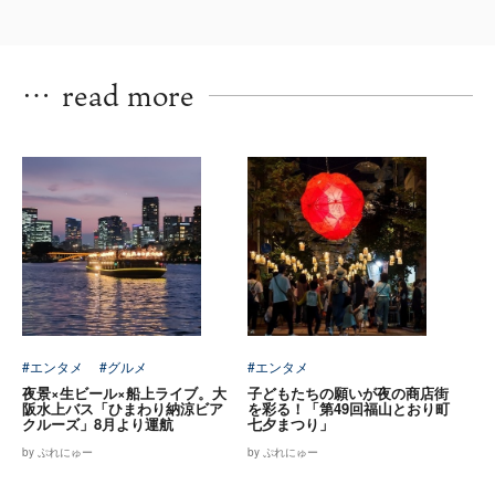
…
read more
#エンタメ
#グルメ
#エンタメ
夜景×生ビール×船上ライブ。大
子どもたちの願いが夜の商店街
阪水上バス「ひまわり納涼ビア
を彩る！「第49回福山とおり町
クルーズ」8月より運航
七夕まつり」
by ぷれにゅー
by ぷれにゅー