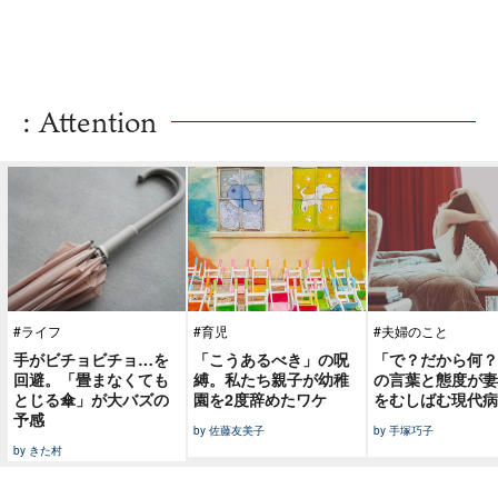
: Attention
#ライフ
#育児
#夫婦のこと
手がビチョビチョ…を
「こうあるべき」の呪
「で？だから何？
回避。「畳まなくても
縛。私たち親子が幼稚
の言葉と態度が妻
とじる傘」が大バズの
園を2度辞めたワケ
をむしばむ現代病
予感
by 佐藤友美子
by 手塚巧子
by きた村