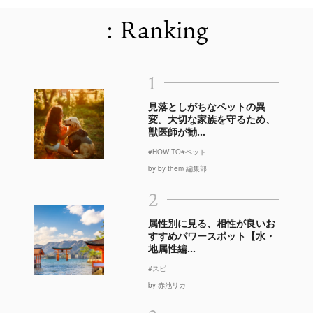
: Ranking
1
見落としがちなペットの異
変。大切な家族を守るため、
獣医師が勧...
#HOW TO
#ペット
by by them 編集部
2
属性別に見る、相性が良いお
すすめパワースポット【水・
地属性編...
#スピ
by 赤池リカ