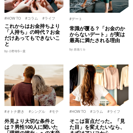
#HOW TO
#コラム
#ライフ
#デート
これからはお金持ちより
常識が覆る？「お金のか
「人持ち」の時代？お金
からないデート」が実は
だけあってもできないこ
最高に満たされる理由
と
by 赤池リカ
by 小野寺S一貴
#オトナ磨き
#シングル
#モテ
#HOW TO
#コラム
#ライフ
外見より大切な条件と
そこは盲点だった。「見
は？男性100人に聞いた
た目」を変えたいなら、
「理想の彼女」への本音
まずはアソコから