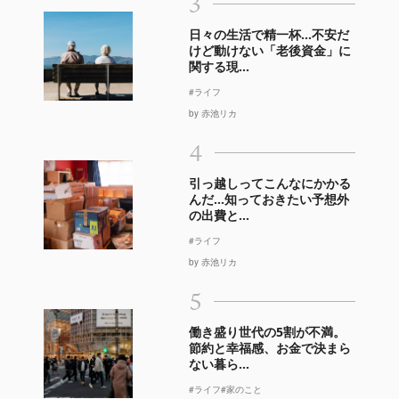
3
日々の生活で精一杯…不安だ
けど動けない「老後資金」に
関する現...
#ライフ
by 赤池リカ
4
引っ越しってこんなにかかる
んだ…知っておきたい予想外
の出費と...
#ライフ
by 赤池リカ
5
働き盛り世代の5割が不満。
節約と幸福感、お金で決まら
ない暮ら...
#ライフ
#家のこと