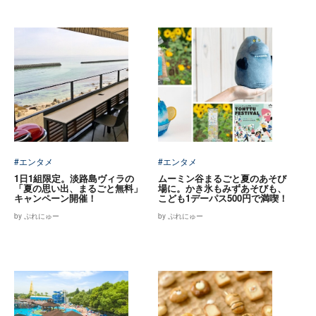
#エンタメ
#エンタメ
1日1組限定。淡路島ヴィラの
ムーミン谷まるごと夏のあそび
「夏の思い出、まるごと無料」
場に。かき氷もみずあそびも、
キャンペーン開催！
こども1デーパス500円で満喫！
by ぷれにゅー
by ぷれにゅー