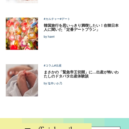
#カルチャー
#デート
韓国旅行を思いっきり満喫したい！在韓日本
人に聞いた「定番デートプラン」
by haeri
#コラム
#出産
まさかの「緊急帝王切開」に…出産が怖いわ
たしのドタバタ出産体験談
by 塩辛いか乃