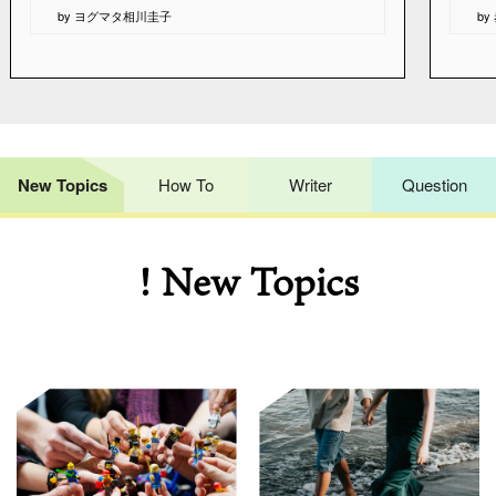
by ヨグマタ相川圭子
b
New Topics
How To
Writer
Question
! New Topics