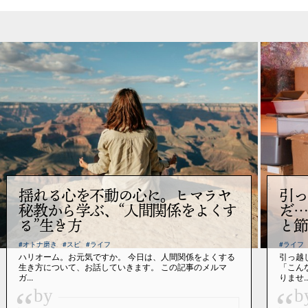
揺れる心を不動の心に。ヒマラヤ
引っ
秘教から学ぶ、“人間関係をよくす
だ…
る”生き方
と節
#オトナ磨き
#スピ
#ライフ
#ライフ
ハリオーム。お元気ですか。 今日は、人間関係をよくする
引っ越
生き方について、お話していきます。 この記事のメルマ
「こん
ガ...
りませ..
“
“
by
b