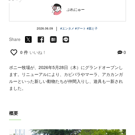
“
ぷれにゅー
|
2026.06.09
#エンタメ
#デート
#親と子
Share
0 件
いいね！
0
ポニー牧場が、2026年5月28日（木）にグランドオープンし
ます。リニューアルにより、カピバラやマーラ、アカカンガ
ルーといった新しい動物たちが仲間入りし、遊具も一新され
ました。
概要