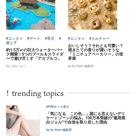
#エンタメ
#デート
#育児
#
#エンタメ
#カルチャー
親と子
おいしそう？それとも可愛い？
約1.5万㎡の巨大ウォーターパー
焼きたての香りが漂いそうな
ク開業！5つのプール＆スライダ
「ミニチュアベーカリー」の世
ーで遊び尽くす「アカプルコ」
界展
by ぷれにゅー
by by them 編集部
!
trending topics
#PR
#オトナ磨き
「気になる、この色…」誰にも言えないデリ
ケートゾーンの悩み。130万本突破の"薬用美
白ジェル"で自信を取り戻した理由
by by them 編集部