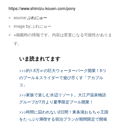
https://www.shimizu-kouen.com/pony
source:
ぷれにゅー
image by:ぷれにゅー
※掲載時の情報です。内容は変更になる可能性がありま
す。
いま読まれてます
>>>約1.5万㎡の巨大ウォーターパーク開業！5つ
のプール＆スライダーで遊び尽くす「アカプル
コ」
>>>家族で楽しむ水辺リゾート。大江戸温泉物語
グループが7月より夏季限定プール開業！
>>>時間に囚われない2日間！東条湖おもちゃ王国
をたっぷり満喫する宿泊プランが期間限定で開催