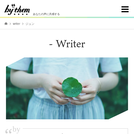
あなたの声に共感する
writer
ジュン
- Writer
by