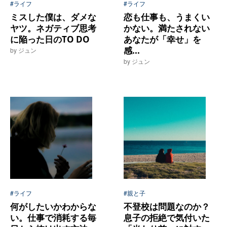
#ライフ
#ライフ
ミスした僕は、ダメな
恋も仕事も、うまくい
ヤツ。ネガティブ思考
かない。満たされない
に陥った日のTO DO
あなたが「幸せ」を
感...
by ジュン
by ジュン
#ライフ
#親と子
何がしたいかわからな
不登校は問題なのか？
い。仕事で消耗する毎
息子の拒絶で気付いた