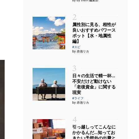
2
属性別に見る、相性が
良いおすすめパワース
ポット【水・地属性
編】
#スピ
by 赤池リカ
3
日々の生活で精一杯…
不安だけど動けない
「老後資金」に関する
現実
#ライフ
by 赤池リカ
4
引っ越しってこんなに
かかるんだ…知ってお
きたい予想外の出費と