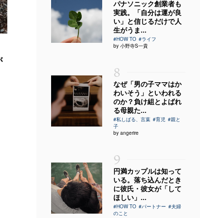
パナソニック創業者も
実践。「自分は運が良
い」と信じるだけで人
生がうま...
#HOW TO
#ライフ
by 小野寺S一貴
が
8
なぜ「男の子ママはか
わいそう」といわれる
のか？負け組とよばれ
る母親た...
#私しばる、言葉
#育児
#親と
子
by angerire
9
円満カップルは知って
いる。落ち込んだとき
に彼氏・彼女が「して
ほしい」...
#HOW TO
#パートナー
#夫婦
のこと