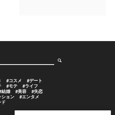
き
#コスメ
#デート
子
#モテ
#ライフ
#結婚
#美容
#失恋
ッション
#エンタメ
ンド