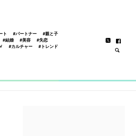
FEATURE
ート
#パートナー
#親と子
#結婚
#美容
#失恋
メ
#カルチャー
#トレンド