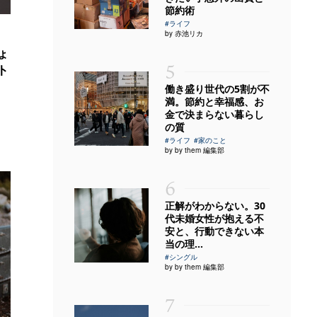
節約術
#ライフ
by 赤池リカ
ょ
5
ト
働き盛り世代の5割が不
満。節約と幸福感、お
金で決まらない暮らし
の質
#ライフ
#家のこと
by by them 編集部
6
正解がわからない。30
代未婚女性が抱える不
安と、行動できない本
当の理...
#シングル
by by them 編集部
7