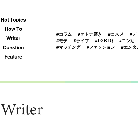
 TOPICS
HOWTO
WRITER
QUESTION
Hot Topics
How To
#コラム
#オトナ磨き
#コスメ
#デ
Writer
#モテ
#ライフ
#LGBTQ
#コン活
#マッチング
#ファッション
#エンタ
Question
Feature
 Writer