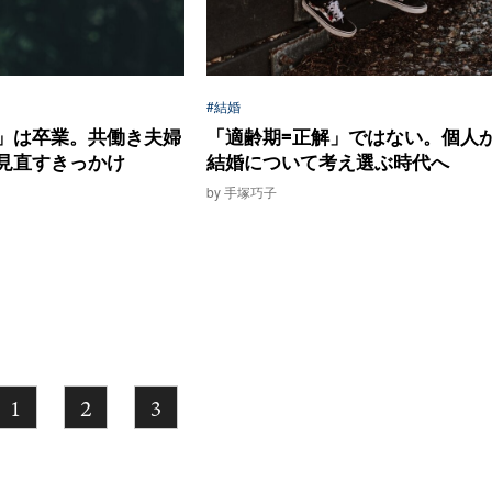
#結婚
」は卒業。共働き夫婦
「適齢期=正解」ではない。個人
見直すきっかけ
結婚について考え選ぶ時代へ
by 手塚巧子
1
2
3