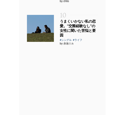
by chito
10
うまくいかない私の恋
愛。“交際経験なし”の
女性に聞いた苦悩と要
因
#シングル
#ライフ
by 赤池リカ