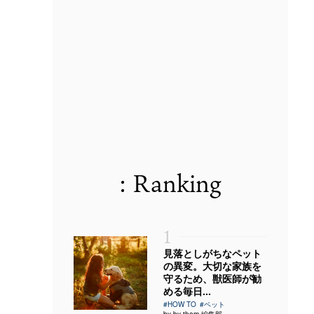
: Ranking
1
見落としがちなペット
の異変。大切な家族を
守るため、獣医師が勧
める毎日...
#HOW TO
#ペット
by by them 編集部