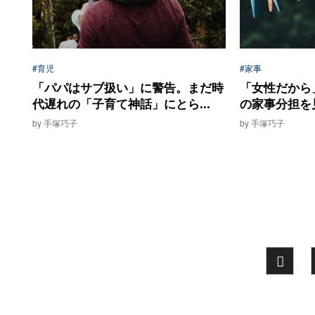
#育児
#家事
「パパはサブ扱い」に警告。まだ時
「女性だから
代遅れの「子育て神話」にとら...
の家事分担を
by 手塚巧子
by 手塚巧子
