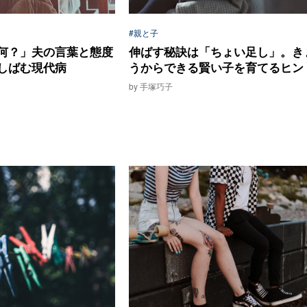
#親と子
何？」夫の言葉と態度
伸ばす秘訣は「ちょい足し」。き
しばむ現代病
うからできる賢い子を育てるヒン
by 手塚巧子