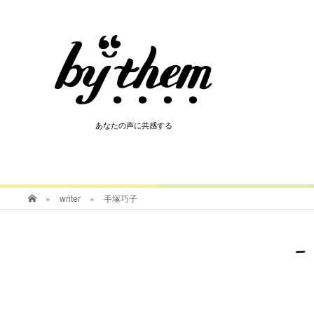
HOT
あなたの声に共感する
あなたの声に共感する
»
writer
»
手塚巧子
-