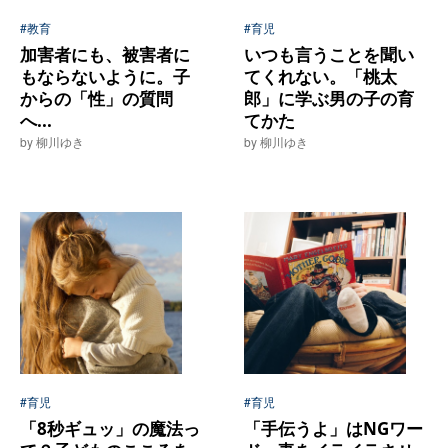
#教育
#育児
加害者にも、被害者に
いつも言うことを聞い
もならないように。子
てくれない。「桃太
からの「性」の質問
郎」に学ぶ男の子の育
へ...
てかた
by 柳川ゆき
by 柳川ゆき
#育児
#育児
「8秒ギュッ」の魔法っ
「手伝うよ」はNGワー