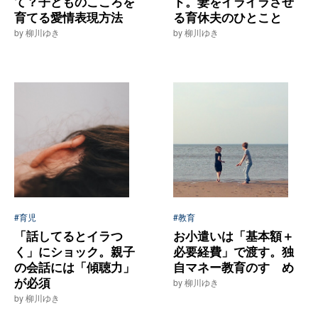
て？子どものこころを
ド。妻をイライラさせ
育てる愛情表現方法
る育休夫のひとこと
by 柳川ゆき
by 柳川ゆき
#育児
#教育
「話してるとイラつ
お小遣いは「基本額＋
く」にショック。親子
必要経費」で渡す。独
の会話には「傾聴力」
自マネー教育のすゝめ
が必須
by 柳川ゆき
by 柳川ゆき