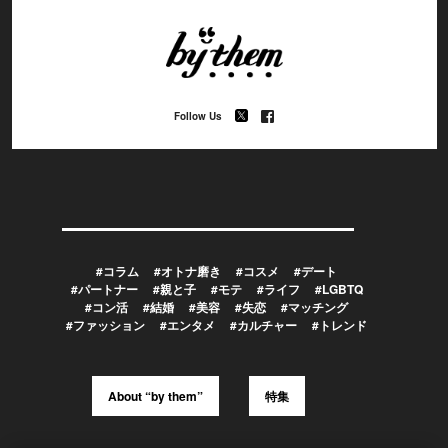
Follow Us
#コラム
#オトナ磨き
#コスメ
#デート
#パートナー
#親と子
#モテ
#ライフ
#LGBTQ
#コン活
#結婚
#美容
#失恋
#マッチング
#ファッション
#エンタメ
#カルチャー
#トレンド
About “by them”
特集