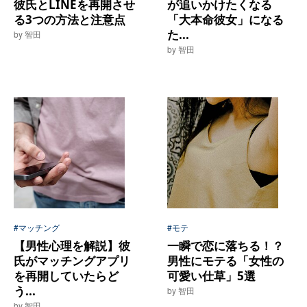
彼氏とLINEを再開させ
が追いかけたくなる
る3つの方法と注意点
「大本命彼女」になる
た...
by 智田
by 智田
#マッチング
#モテ
【男性心理を解説】彼
一瞬で恋に落ちる！？
氏がマッチングアプリ
男性にモテる「女性の
を再開していたらど
可愛い仕草」5選
う...
by 智田
by 智田