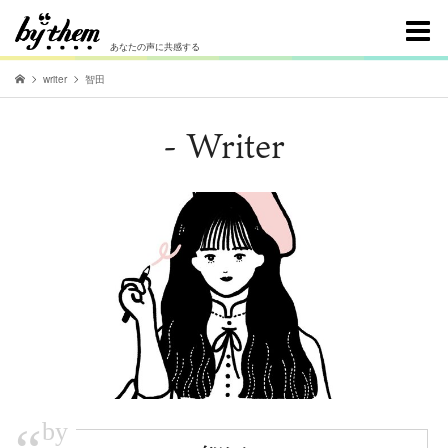
あなたの声に共感する
writer
智田
- Writer
by