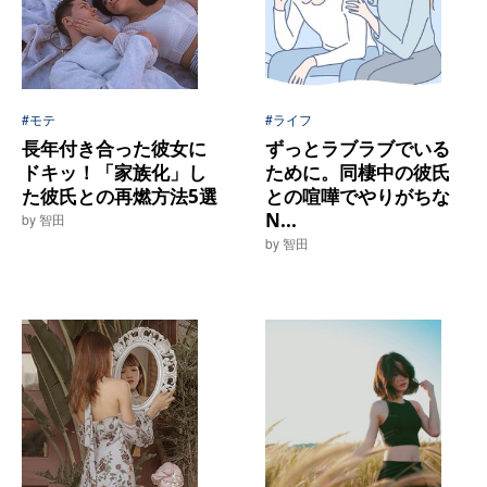
#モテ
#ライフ
長年付き合った彼女に
ずっとラブラブでいる
ドキッ！「家族化」し
ために。同棲中の彼氏
た彼氏との再燃方法5選
との喧嘩でやりがちな
N...
by 智田
by 智田