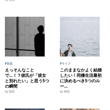
#失恋
#ライフ
えっそんなこと
このままなかよく結婚
で…！？彼氏が「彼女
したい！同棲生活最初
と別れたい」と思う5つ
に決めるべき5つのル
の瞬間
ー...
by 智田
by 智田