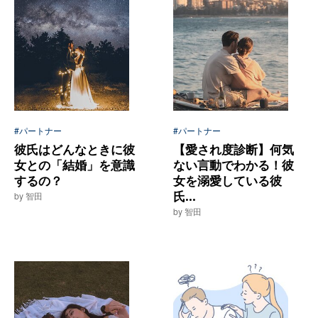
#パートナー
#パートナー
彼氏はどんなときに彼
【愛され度診断】何気
女との「結婚」を意識
ない言動でわかる！彼
するの？
女を溺愛している彼
氏...
by 智田
by 智田