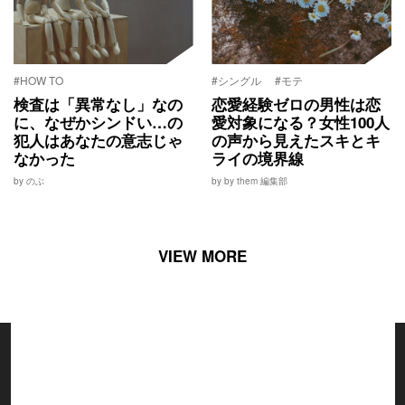
#HOW TO
#シングル
#モテ
検査は「異常なし」なの
恋愛経験ゼロの男性は恋
に、なぜかシンドい…の
愛対象になる？女性100人
犯人はあなたの意志じゃ
の声から見えたスキとキ
なかった
ライの境界線
by のぶ
by by them 編集部
VIEW MORE