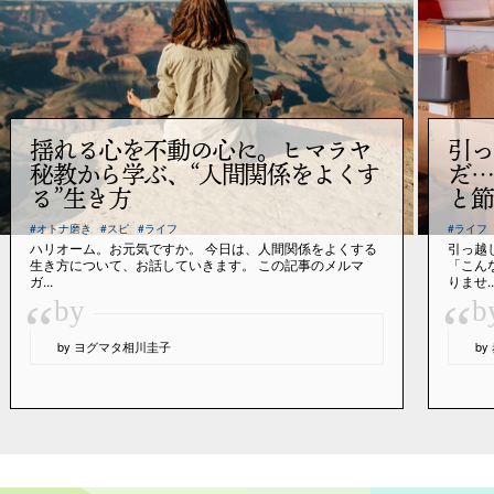
揺れる心を不動の心に。ヒマラヤ
引っ
秘教から学ぶ、“人間関係をよくす
だ…
る”生き方
と節
#オトナ磨き
#スピ
#ライフ
#ライフ
ハリオーム。お元気ですか。 今日は、人間関係をよくする
引っ越
生き方について、お話していきます。 この記事のメルマ
「こん
ガ...
りませ..
“
“
by
b
by ヨグマタ相川圭子
b