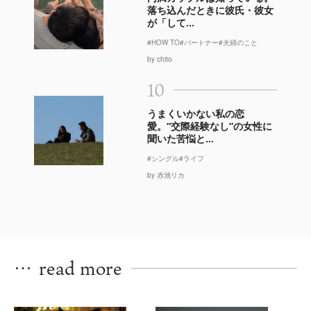
落ち込んだときに彼氏・彼女
が「して...
#HOW TO
#パートナー
#夫婦のこと
by chito
10
うまくいかない私の恋
愛。“交際経験なし”の女性に
聞いた苦悩と...
#シングル
#ライフ
by 赤池リカ
…
read more