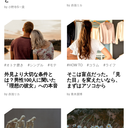
by 赤池リカ
by 小野寺S一貴
#オトナ磨き
#シングル
#モテ
#HOW TO
#コラム
#ライフ
外見より大切な条件と
そこは盲点だった。「見
は？男性100人に聞いた
た目」を変えたいなら、
「理想の彼女」への本音
まずはアソコから
by 赤池リカ
by 青木朋博