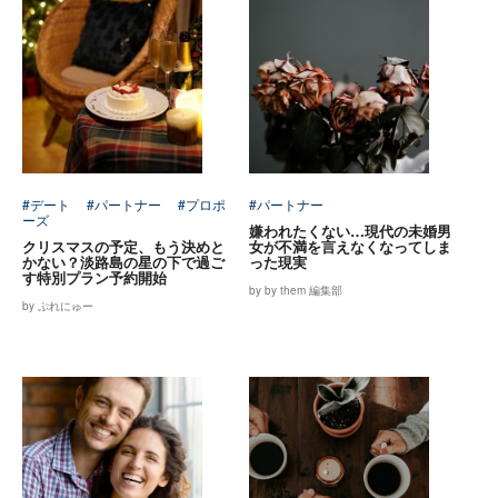
#デート
#パートナー
#プロポ
#パートナー
ーズ
嫌われたくない…現代の未婚男
クリスマスの予定、もう決めと
女が不満を言えなくなってしま
かない？淡路島の星の下で過ご
った現実
す特別プラン予約開始
by by them 編集部
by ぷれにゅー