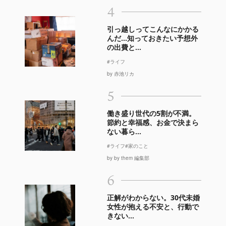
4
引っ越しってこんなにかかる
んだ…知っておきたい予想外
の出費と...
#ライフ
by 赤池リカ
5
働き盛り世代の5割が不満。
節約と幸福感、お金で決まら
ない暮ら...
#ライフ
#家のこと
by by them 編集部
6
正解がわからない。30代未婚
女性が抱える不安と、行動で
きない...