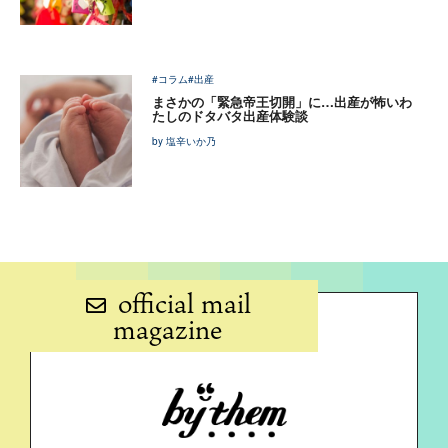
#コラム
#出産
まさかの「緊急帝王切開」に…出産が怖いわ
たしのドタバタ出産体験談
by 塩辛いか乃
official mail
magazine