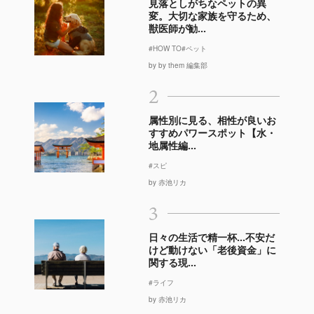
見落としがちなペットの異
変。大切な家族を守るため、
獣医師が勧...
#HOW TO
#ペット
by by them 編集部
2
属性別に見る、相性が良いお
すすめパワースポット【水・
地属性編...
#スピ
by 赤池リカ
3
日々の生活で精一杯…不安だ
けど動けない「老後資金」に
関する現...
#ライフ
by 赤池リカ