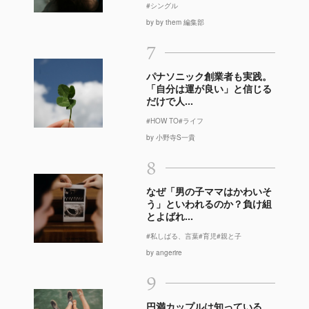
#シングル
by by them 編集部
7
パナソニック創業者も実践。
「自分は運が良い」と信じる
だけで人...
#HOW TO
#ライフ
by 小野寺S一貴
8
なぜ「男の子ママはかわいそ
う」といわれるのか？負け組
とよばれ...
#私しばる、言葉
#育児
#親と子
by angerire
9
円満カップルは知っている。