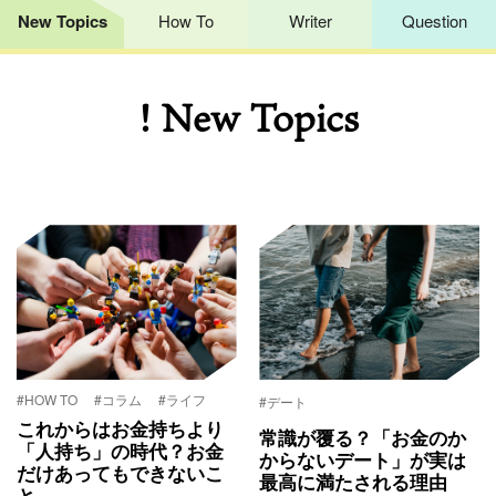
New Topics
How To
Writer
Question
! New Topics
#HOW TO
#コラム
#ライフ
#デート
これからはお金持ちより
常識が覆る？「お金のか
「人持ち」の時代？お金
からないデート」が実は
だけあってもできないこ
最高に満たされる理由
と