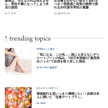
愛情は、与えなければ増えませ
生活費も出せない彼女と別れる
ん。男性不審になってしまう本
べき？罪悪感と現実の狭間で揺
当の原因
れる20代後半男性の葛藤
by 平 準司
by 婚活FP山本
!
trending topics
#PR
#オトナ磨き
「気になる、この色…」誰にも言えないデリ
ケートゾーンの悩み。130万本突破の"薬用美
白ジェル"で自信を取り戻した理由
by by them 編集部
#カルチャー
#デート
韓国旅行を思いっきり満喫したい！在韓日本
人に聞いた「定番デートプラン」
by haeri