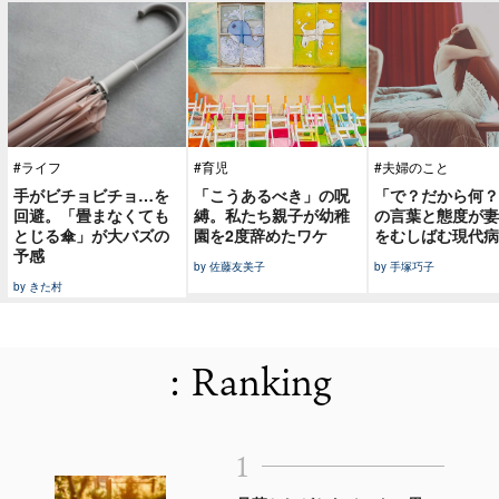
#ライフ
#育児
#夫婦のこと
手がビチョビチョ…を
「こうあるべき」の呪
「で？だから何？
回避。「畳まなくても
縛。私たち親子が幼稚
の言葉と態度が妻
とじる傘」が大バズの
園を2度辞めたワケ
をむしばむ現代病
予感
by 佐藤友美子
by 手塚巧子
by きた村
: Ranking
1