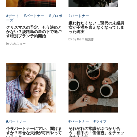
#デート
#パートナー
#プロポ
#パートナー
ーズ
嫌われたくない…現代の未婚男
クリスマスの予定、もう決めと
女が不満を言えなくなってしま
かない？淡路島の星の下で過ご
った現実
す特別プラン予約開始
by by them 編集部
by ぷれにゅー
#パートナー
#パートナー
#ライフ
今夜パートナーにアレ、聞けま
それぞれの常識がぶつかり合
すか？幸せな夫婦が毎日やって
う…相手の「価値観」をチェッ
いること
クする方法