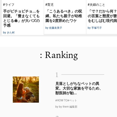
#ライフ
#育児
#夫婦のこと
手がビチョビチョ…を
「こうあるべき」の呪
「で？だから何？
回避。「畳まなくても
縛。私たち親子が幼稚
の言葉と態度が妻
とじる傘」が大バズの
園を2度辞めたワケ
をむしばむ現代病
予感
by 佐藤友美子
by 手塚巧子
by きた村
: Ranking
1
見落としがちなペットの異
変。大切な家族を守るため、
獣医師が勧...
#HOW TO
#ペット
by by them 編集部