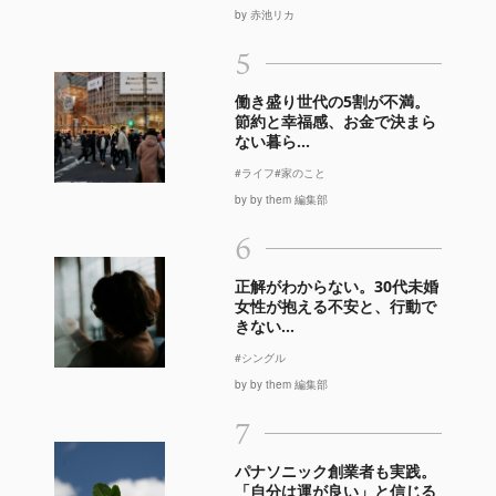
by 赤池リカ
5
働き盛り世代の5割が不満。
節約と幸福感、お金で決まら
ない暮ら...
#ライフ
#家のこと
by by them 編集部
6
正解がわからない。30代未婚
女性が抱える不安と、行動で
きない...
#シングル
by by them 編集部
7
パナソニック創業者も実践。
「自分は運が良い」と信じる