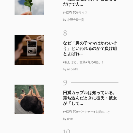
だけで人...
#HOW TO
#ライフ
by 小野寺S一貴
8
なぜ「男の子ママはかわいそ
う」といわれるのか？負け組
とよばれ...
#私しばる、言葉
#育児
#親と子
by angerire
9
円満カップルは知っている。
落ち込んだときに彼氏・彼女
が「して...
#HOW TO
#パートナー
#夫婦のこと
by chito
10