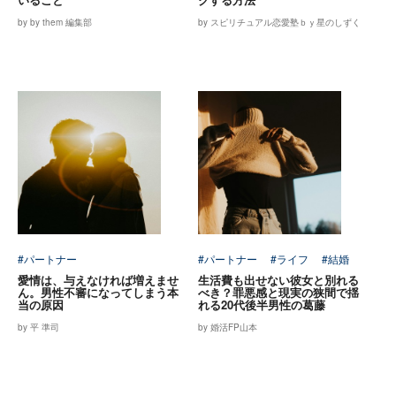
by by them 編集部
by スピリチュアル恋愛塾ｂｙ星のしずく
#パートナー
#パートナー
#ライフ
#結婚
愛情は、与えなければ増えませ
生活費も出せない彼女と別れる
ん。男性不審になってしまう本
べき？罪悪感と現実の狭間で揺
当の原因
れる20代後半男性の葛藤
by 平 準司
by 婚活FP山本