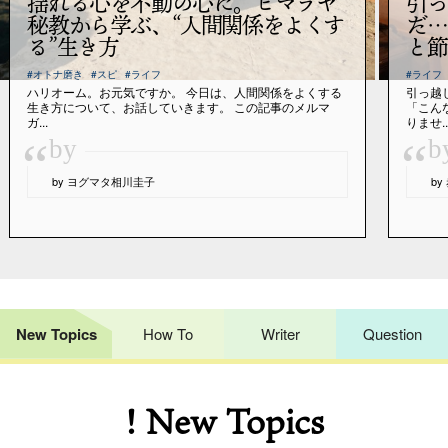
揺れる心を不動の心に。ヒマラヤ
引っ
秘教から学ぶ、“人間関係をよくす
だ…
る”生き方
と節
#オトナ磨き
#スピ
#ライフ
#ライフ
ハリオーム。お元気ですか。 今日は、人間関係をよくする
引っ越
生き方について、お話していきます。 この記事のメルマ
「こん
ガ...
りませ..
“
“
by
b
by ヨグマタ相川圭子
b
New Topics
How To
Writer
Question
! New Topics