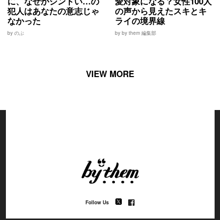
に、なぜかシンドい…の
愛対象になる？女性100人
犯人はあなたの意志じゃ
の声から見えたスキとキ
なかった
ライの境界線
by のぶ
by by them 編集部
VIEW MORE
Follow Us