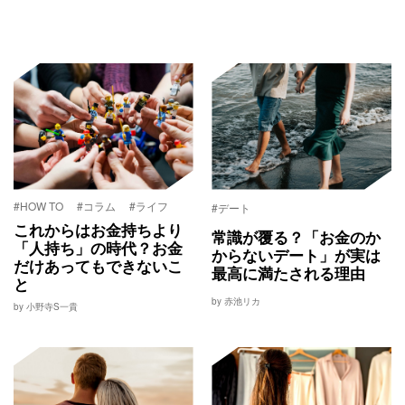
#HOW TO
#コラム
#ライフ
#デート
これからはお金持ちより
常識が覆る？「お金のか
「人持ち」の時代？お金
からないデート」が実は
だけあってもできないこ
最高に満たされる理由
と
by 赤池リカ
by 小野寺S一貴