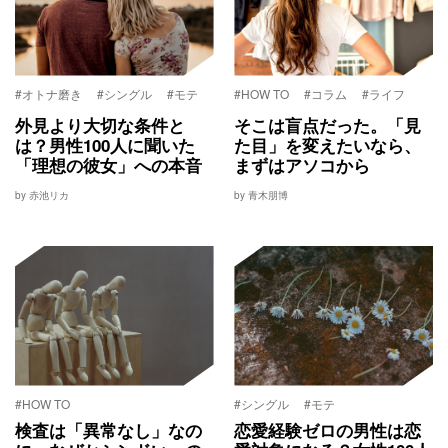
#オトナ磨き
#シングル
#モテ
#HOW TO
#コラム
#ライフ
外見より大切な条件と
そこは盲点だった。「見
は？男性100人に聞いた
た目」を変えたいなら、
「理想の彼女」への本音
まずはアソコから
by 赤池リカ
by 青木朋博
#HOW TO
#シングル
#モテ
検査は「異常なし」なの
恋愛経験ゼロの男性は恋