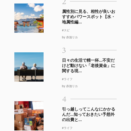
2
属性別に見る、相性が良いお
すすめパワースポット【水・
地属性編...
#スピ
by 赤池リカ
3
日々の生活で精一杯…不安だ
けど動けない「老後資金」に
関する現...
#ライフ
by 赤池リカ
4
引っ越しってこんなにかかる
んだ…知っておきたい予想外
の出費と...
#ライフ