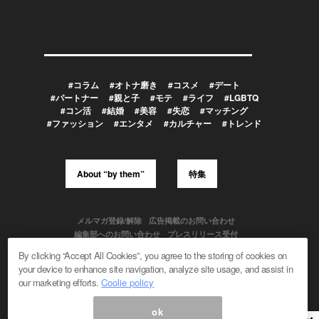
#コラム
#オトナ磨き
#コスメ
#デート
#パートナー
#親と子
#モテ
#ライフ
#LGBTQ
#コン活
#結婚
#美容
#失恋
#マッチング
#ファッション
#エンタメ
#カルチャー
#トレンド
About “by them”
特集
メルマガ登録/解除
広告掲載のお問い合わせ
編集部へのお問い合わせ
プレスリリース受付
メディア利用規約
By clicking “Accept All Cookies”, you agree to the storing of cookies on
your device to enhance site navigation, analyze site usage, and assist in
our marketing efforts.
Coolie policy
Powered by
ok
© 1999-2026 Magmag, Inc. All Rights Reserved