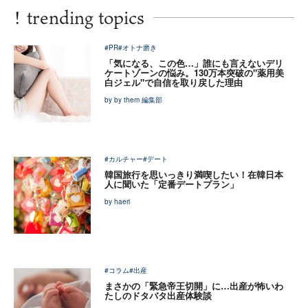
!
trending topics
#PR
#オトナ磨き
「気になる、この色…」誰にも言えないデリ
ケートゾーンの悩み。130万本突破の"薬用美
白ジェル"で自信を取り戻した理由
by by them 編集部
#カルチャー
#デート
韓国旅行を思いっきり満喫したい！在韓日本
人に聞いた「定番デートプラン」
by haeri
#コラム
#出産
まさかの「緊急帝王切開」に…出産が怖いわ
たしのドタバタ出産体験談