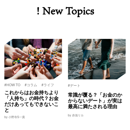
! New Topics
#HOW TO
#コラム
#ライフ
#デート
これからはお金持ちより
常識が覆る？「お金のか
「人持ち」の時代？お金
からないデート」が実は
だけあってもできないこ
最高に満たされる理由
と
by 赤池リカ
by 小野寺S一貴