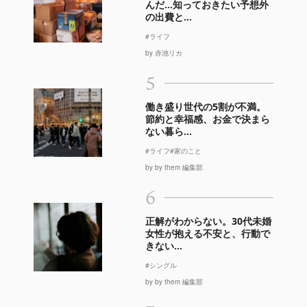
んだ…知っておきたい予想外
の出費と...
#ライフ
by 赤池リカ
5
働き盛り世代の5割が不満。
節約と幸福感、お金で決まら
ない暮ら...
#ライフ
#家のこと
by by them 編集部
6
正解がわからない。30代未婚
女性が抱える不安と、行動で
きない...
#シングル
by by them 編集部