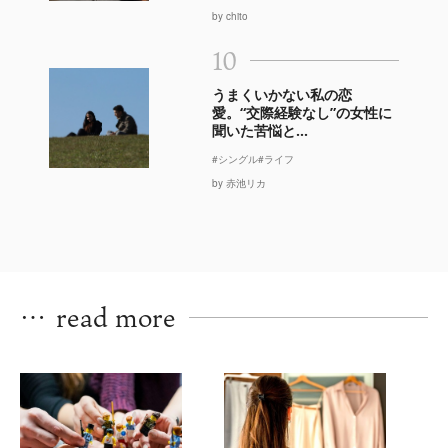
by chito
10
うまくいかない私の恋
愛。“交際経験なし”の女性に
聞いた苦悩と...
#シングル
#ライフ
by 赤池リカ
…
read more