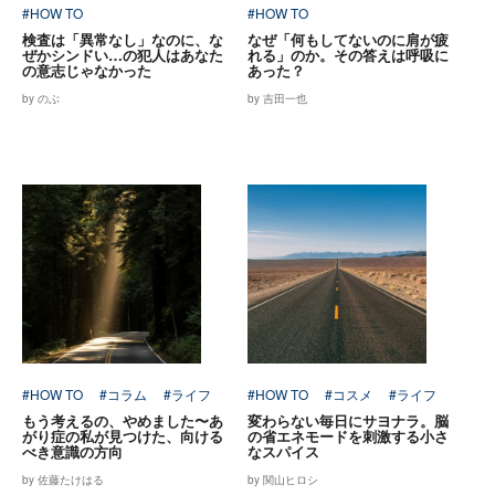
#HOW TO
#HOW TO
検査は「異常なし」なのに、な
なぜ「何もしてないのに肩が疲
ぜかシンドい…の犯人はあなた
れる」のか。その答えは呼吸に
の意志じゃなかった
あった？
by のぶ
by 吉田一也
#HOW TO
#コラム
#ライフ
#HOW TO
#コスメ
#ライフ
もう考えるの、やめました〜あ
変わらない毎日にサヨナラ。脳
がり症の私が見つけた、向ける
の省エネモードを刺激する小さ
べき意識の方向
なスパイス
by 佐藤たけはる
by 関山ヒロシ