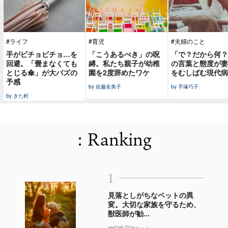
#ライフ
#育児
#夫婦のこと
手がビチョビチョ…を
「こうあるべき」の呪
「で？だから何？
回避。「畳まなくても
縛。私たち親子が幼稚
の言葉と態度が妻
とじる傘」が大バズの
園を2度辞めたワケ
をむしばむ現代病
予感
by 佐藤友美子
by 手塚巧子
by きた村
: Ranking
1
見落としがちなペットの異
変。大切な家族を守るため、
獣医師が勧...
#HOW TO
#ペット