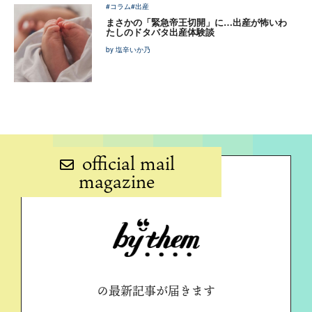
#コラム
#出産
まさかの「緊急帝王切開」に…出産が怖いわ
たしのドタバタ出産体験談
by 塩辛いか乃
official mail
magazine
の最新記事が届きます