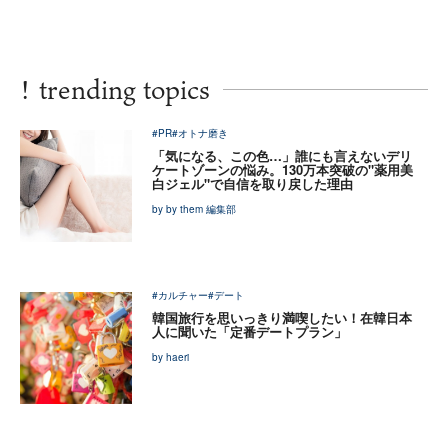
!
trending topics
#PR
#オトナ磨き
「気になる、この色…」誰にも言えないデリ
ケートゾーンの悩み。130万本突破の"薬用美
白ジェル"で自信を取り戻した理由
by by them 編集部
#カルチャー
#デート
韓国旅行を思いっきり満喫したい！在韓日本
人に聞いた「定番デートプラン」
by haeri