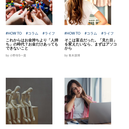
#HOW TO
#コラム
#ライフ
#HOW TO
#コラム
#ライフ
これからはお金持ちより「人持
そこは盲点だった。「見た目」
ち」の時代？お金だけあっても
を変えたいなら、まずはアソコ
できないこと
から
by 小野寺S一貴
by 青木朋博