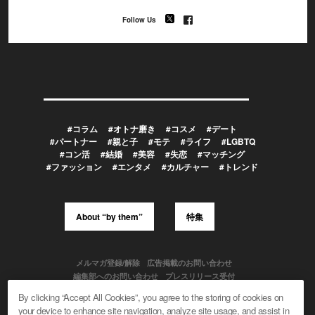
Follow Us
#コラム
#オトナ磨き
#コスメ
#デート
#パートナー
#親と子
#モテ
#ライフ
#LGBTQ
#コン活
#結婚
#美容
#失恋
#マッチング
#ファッション
#エンタメ
#カルチャー
#トレンド
About “by them”
特集
メルマガ登録/解除
広告掲載のお問い合わせ
編集部へのお問い合わせ
プレスリリース受付
メディア利用規約
By clicking “Accept All Cookies”, you agree to the storing of cookies on
your device to enhance site navigation, analyze site usage, and assist in