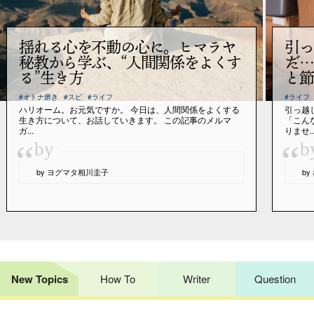
揺れる心を不動の心に。ヒマラヤ
引っ
秘教から学ぶ、“人間関係をよくす
だ…
る”生き方
と節
#オトナ磨き
#スピ
#ライフ
#ライフ
ハリオーム。お元気ですか。 今日は、人間関係をよくする
引っ越
生き方について、お話していきます。 この記事のメルマ
「こん
ガ...
りませ..
“
“
by
b
by ヨグマタ相川圭子
b
New Topics
How To
Writer
Question