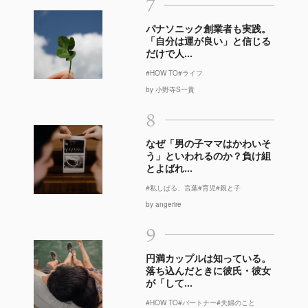
7
パナソニック創業者も実践。
「自分は運が良い」と信じる
だけで人...
#HOW TO
#ライフ
by 小野寺S一貴
8
なぜ「男の子ママはかわいそ
う」といわれるのか？負け組
とよばれ...
#私しばる、言葉
#育児
#親と子
by angerire
9
円満カップルは知っている。
落ち込んだときに彼氏・彼女
が「して...
#HOW TO
#パートナー
#夫婦のこと