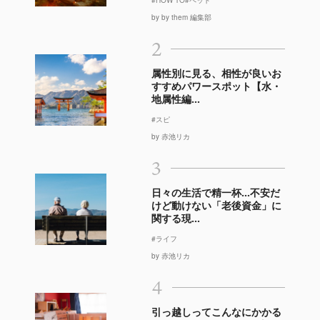
by by them 編集部
2
属性別に見る、相性が良いお
すすめパワースポット【水・
地属性編...
#スピ
by 赤池リカ
3
日々の生活で精一杯…不安だ
けど動けない「老後資金」に
関する現...
#ライフ
by 赤池リカ
4
引っ越しってこんなにかかる