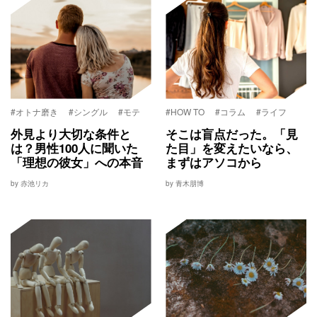
#オトナ磨き
#シングル
#モテ
#HOW TO
#コラム
#ライフ
外見より大切な条件と
そこは盲点だった。「見
は？男性100人に聞いた
た目」を変えたいなら、
「理想の彼女」への本音
まずはアソコから
by 赤池リカ
by 青木朋博