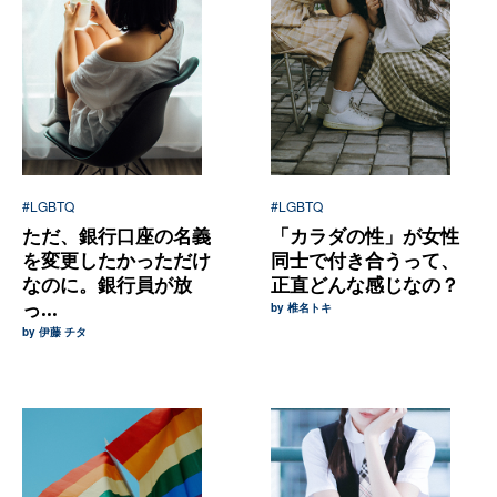
#LGBTQ
#LGBTQ
ただ、銀行口座の名義
「カラダの性」が女性
を変更したかっただけ
同士で付き合うって、
なのに。銀行員が放
正直どんな感じなの？
っ...
by 椎名トキ
by 伊藤 チタ