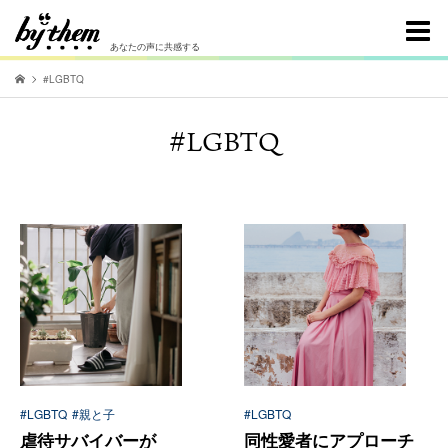
あなたの声に共感する
#LGBTQ
#LGBTQ
#LGBTQ
#親と子
#LGBTQ
虐待サバイバーが
同性愛者にアプローチ