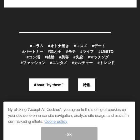
#コラム
#オトナ磨き
#コスメ
#デート
#パートナー
#親と子
#モテ
#ライフ
#LGBTQ
#コン活
#結婚
#美容
#失恋
#マッチング
#ファッション
#エンタメ
#カルチャー
#トレンド
About “by them”
特集
メルマガ登録/解除
広告掲載のお問い合わせ
By clicking “Accept All Cookies”, you agree to the storing of cookies on
編集部へのお問い合わせ
プレスリリース受付
your device to enhance site navigation, analyze site usage, and assist in
メディア利用規約
our marketing efforts.
Coolie policy
ok