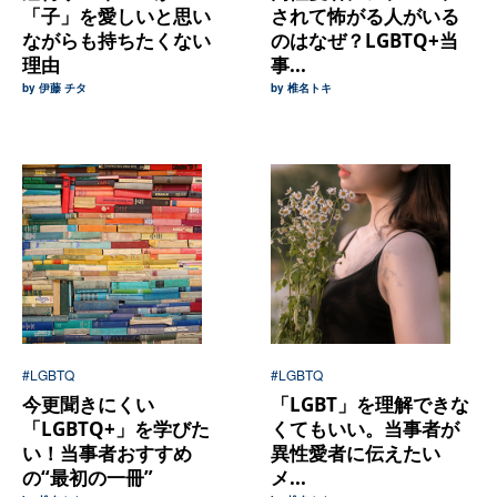
「子」を愛しいと思い
されて怖がる人がいる
ながらも持ちたくない
のはなぜ？LGBTQ+当
理由
事...
by 伊藤 チタ
by 椎名トキ
#LGBTQ
#LGBTQ
今更聞きにくい
「LGBT」を理解できな
「LGBTQ+」を学びた
くてもいい。当事者が
い！当事者おすすめ
異性愛者に伝えたい
の“最初の一冊”
メ...