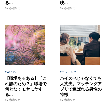
る...
映...
by 赤池リカ
by 赤池リカ
#WORK
#マッチング
【職場あるある】「こ
ハイスぺじゃなくても
れ誰のため？」職場で
大丈夫。マッチングア
何となくモヤモヤす
プリで選ばれる男性の
る...
特徴
by 赤池リカ
by 赤池リカ