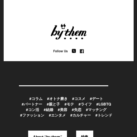
Follow Us
#コラム
#オトナ磨き
#コスメ
#デート
#パートナー
#親と子
#モテ
#ライフ
#LGBTQ
#コン活
#結婚
#美容
#失恋
#マッチング
#ファッション
#エンタメ
#カルチャー
#トレンド
About “by them”
特集