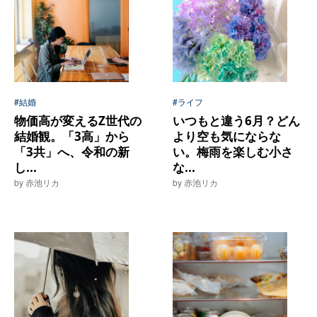
#結婚
#ライフ
物価高が変えるZ世代の
いつもと違う6月？どん
結婚観。「3高」から
より空も気にならな
「3共」へ、令和の新
い。梅雨を楽しむ小さ
し...
な...
by 赤池リカ
by 赤池リカ