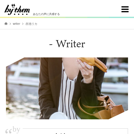
あなたの声に共感する
writer
赤池リカ
- Writer
by