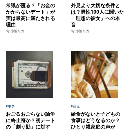
常識が覆る？「お金の
外見より大切な条件と
かからないデート」が
は？男性100人に聞いた
実は最高に満たされる
「理想の彼女」への本
理由
音
by 赤池リカ
by 赤池リカ
#モテ
#育児
おごるおごらない論争
給食がないと子どもの
に終止符か？初デート
食事はどうなるのか？
の「割り勘」に対す
ひとり親家庭の声が