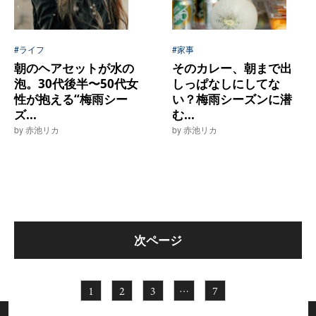
#ライフ
#家事
朝のヘアセットが水の
そのカレー、朝まで出
泡。30代後半〜50代女
しっぱなしにしてな
性が抱える“梅雨シー
い？梅雨シーズンに潜
ズ...
む...
by 赤池リカ
by 赤池リカ
次ページ
1
2
3
…
7