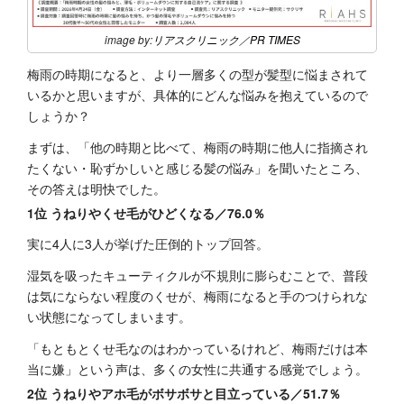
image by:
リアスクリニック
／
PR TIMES
梅雨の時期になると、より一層多くの型が髪型に悩まされて
いるかと思いますが、具体的にどんな悩みを抱えているので
しょうか？
まずは、「他の時期と比べて、梅雨の時期に他人に指摘され
たくない・恥ずかしいと感じる髪の悩み」を聞いたところ、
その答えは明快でした。
1位 うねりやくせ毛がひどくなる／76.0％
実に4人に3人が挙げた圧倒的トップ回答。
湿気を吸ったキューティクルが不規則に膨らむことで、普段
は気にならない程度のくせが、梅雨になると手のつけられな
い状態になってしまいます。
「もともとくせ毛なのはわかっているけれど、梅雨だけは本
当に嫌」という声は、多くの女性に共通する感覚でしょう。
2位 うねりやアホ毛がボサボサと目立っている／51.7％