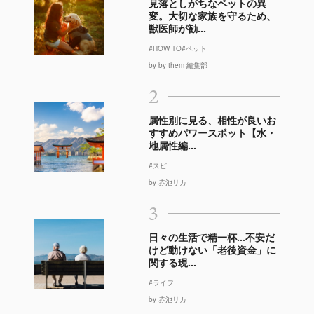
見落としがちなペットの異
変。大切な家族を守るため、
獣医師が勧...
#HOW TO
#ペット
by by them 編集部
2
属性別に見る、相性が良いお
すすめパワースポット【水・
地属性編...
#スピ
by 赤池リカ
3
日々の生活で精一杯…不安だ
けど動けない「老後資金」に
関する現...
#ライフ
by 赤池リカ