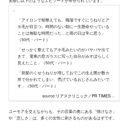
実際に以下のようなエピソードが寄せられています。
「アイロンで朝整えても、職場ですぐにうねりとア
ホ毛が目立つ。時間のない朝に一生懸命やっている
ことは無駄な時間だった…と雨の日は常に思う」
（50代・パート）
「せっかく整えてもアホ毛みたいのがパヤパヤ出て
きて、電車の窓ガラスに写った自分がみすぼらしく
見えたこと」（50代・パート）
「前髪のくせうねりが増しておでこの生え際が数カ
所で分かれてしまい、禿げているおじさんみたいで
す」（50代・パート）
source:
リアスクリニック
／
PR TIMES
ユーモアを交えながらも、その言葉の奥にある「情けなさ」
や「悲しさ」は、多くの女性に刺さるものがあるはずです。