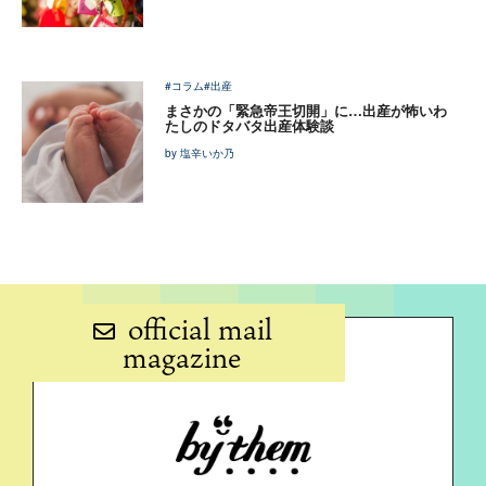
#コラム
#出産
まさかの「緊急帝王切開」に…出産が怖いわ
たしのドタバタ出産体験談
by 塩辛いか乃
official mail
magazine