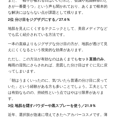
きが一番憂うつ」という声も聞かれており、あくまで根本的
な解決にはならない点が課題として残ります。
2位 分け目をジグザグにする／27.6％
地肌を見えにくくするテクニックとして、美容メディアなど
でも広く紹介されている方法です。
一本の直線よりもジグザグな分け目の方が、地肌が透けて見
えにくくなるという視覚的な効果があります。
ただし、この方法が有効なのはあくまでも
セット直後のみ
。
梅雨の湿気にさらされれば、意図した分け目はすぐに元に戻
ってしまいます。
「朝はうまくいったのに、気づいたら普通の分け目に戻って
いた」という経験がある方も多いことでしょう。工夫として
は有効なものの、持続性という点ではやはり限界がありま
す。
3位 地肌を隠すパウダーや黒スプレーを使う／21.9％
近年、選択肢が急速に増えてきたヘアカバーコスメです。薄