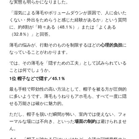
な実態も明らかになりました。
「湿気による薄毛やボリュームダウンが原因で、人に会いた
くない・外出をためらうと感じた経験があるか」という質問
に、約8割が「時々ある（48.1％）」または「よくある
（32.8％）」と回答。
薄毛の悩みが、行動そのものを制限するほどの
心理的負担
に
なっていることがわかります。
では、その薄毛を「隠すための工夫」として試みられている
ことは何でしょうか。
1位 帽子などで隠す／45.1％
最も手軽で即効性の高い方法として、帽子を被る方が圧倒的
に多いようです。薄毛もうねりもアホ毛も、すべて一度に隠
せる万能さは確かに魅力的。
ただし、帽子を脱いだ瞬間が怖い、室内では使えない、フォ
ーマルな場には不向き、といった
場面の制約
は避けられませ
ん。
また、「帽子が被れる日はいいけれど、会議や冠婚葬祭のと