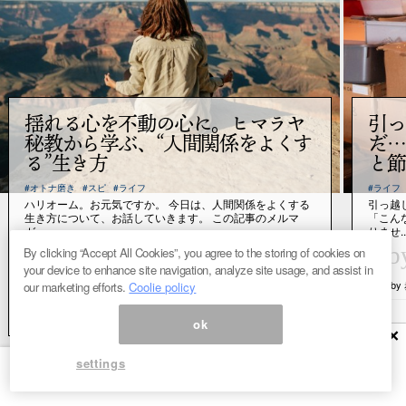
揺れる心を不動の心に。ヒマラヤ
引っ
秘教から学ぶ、“人間関係をよくす
だ…
る”生き方
と節
#オトナ磨き
#スピ
#ライフ
#ライフ
ハリオーム。お元気ですか。 今日は、人間関係をよくする
引っ越
生き方について、お話していきます。 この記事のメルマ
「こん
ガ...
りませ..
“
“
by
b
By clicking “Accept All Cookies”, you agree to the storing of cookies on
your device to enhance site navigation, analyze site usage, and assist in
by ヨグマタ相川圭子
b
our marketing efforts.
Coolie policy
ok
×
settings