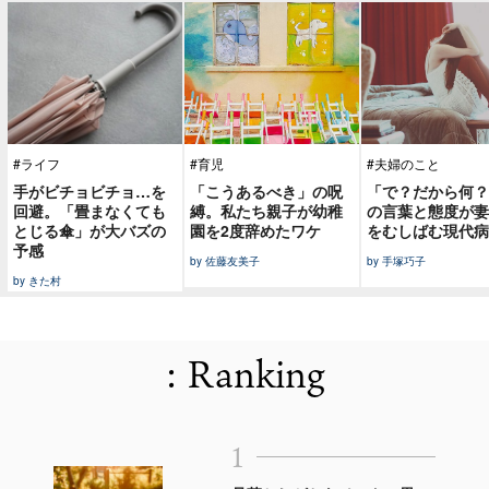
#ライフ
#育児
#夫婦のこと
手がビチョビチョ…を
「こうあるべき」の呪
「で？だから何？
回避。「畳まなくても
縛。私たち親子が幼稚
の言葉と態度が妻
とじる傘」が大バズの
園を2度辞めたワケ
をむしばむ現代病
予感
by 佐藤友美子
by 手塚巧子
by きた村
: Ranking
1