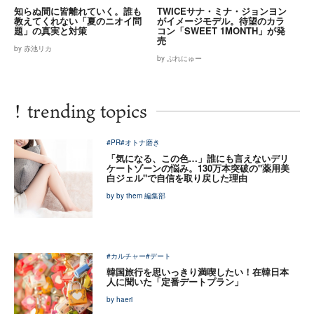
知らぬ間に皆離れていく。誰も
TWICEサナ・ミナ・ジョンヨン
教えてくれない「夏のニオイ問
がイメージモデル。待望のカラ
題」の真実と対策
コン「SWEET 1MONTH」が発
売
by 赤池リカ
by ぷれにゅー
!
trending topics
#PR
#オトナ磨き
「気になる、この色…」誰にも言えないデリ
ケートゾーンの悩み。130万本突破の"薬用美
白ジェル"で自信を取り戻した理由
by by them 編集部
#カルチャー
#デート
韓国旅行を思いっきり満喫したい！在韓日本
人に聞いた「定番デートプラン」
by haeri