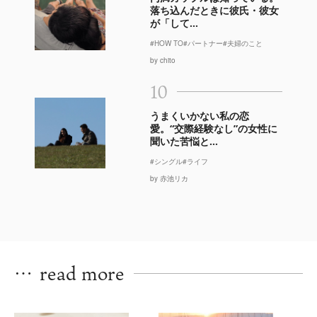
落ち込んだときに彼氏・彼女
が「して...
#HOW TO
#パートナー
#夫婦のこと
by chito
10
うまくいかない私の恋
愛。“交際経験なし”の女性に
聞いた苦悩と...
#シングル
#ライフ
by 赤池リカ
…
read more