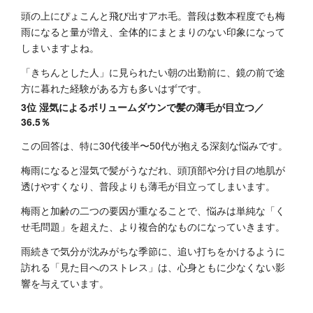
頭の上にぴょこんと飛び出すアホ毛。普段は数本程度でも梅
雨になると量が増え、全体的にまとまりのない印象になって
しまいますよね。
「きちんとした人」に見られたい朝の出勤前に、鏡の前で途
方に暮れた経験がある方も多いはずです。
3位 湿気によるボリュームダウンで髪の薄毛が目立つ／
36.5％
この回答は、特に30代後半〜50代が抱える深刻な悩みです。
梅雨になると湿気で髪がうなだれ、頭頂部や分け目の地肌が
透けやすくなり、普段よりも薄毛が目立ってしまいます。
梅雨と加齢の二つの要因が重なることで、悩みは単純な「く
せ毛問題」を超えた、より複合的なものになっていきます。
雨続きで気分が沈みがちな季節に、追い打ちをかけるように
訪れる「見た目へのストレス」は、心身ともに少なくない影
響を与えています。