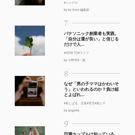
#シングル
by by them 編集部
7
パナソニック創業者も実践。
「自分は運が良い」と信じる
だけで人...
#HOW TO
#ライフ
by 小野寺S一貴
8
なぜ「男の子ママはかわいそ
う」といわれるのか？負け組
とよばれ...
#私しばる、言葉
#育児
#親と子
by angerire
9
円満カップルは知っている。