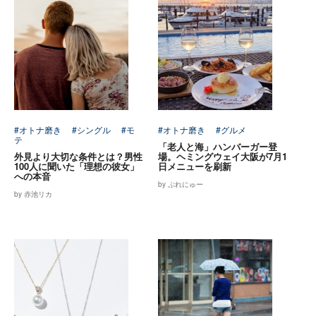
#オトナ磨き
#シングル
#モ
#オトナ磨き
#グルメ
テ
「老人と海」ハンバーガー登
外見より大切な条件とは？男性
場。ヘミングウェイ大阪が7月1
100人に聞いた「理想の彼女」
日メニューを刷新
への本音
by ぷれにゅー
by 赤池リカ