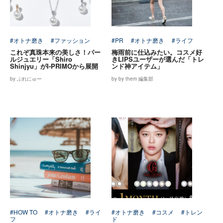
#オトナ磨き
#ファッション
#PR
#オトナ磨き
#ライフ
これぞ真珠本来の美しさ！パー
梅雨前に仕込みたい。コスメ好
ルジュエリー「Shiro
きLIPSユーザーが選んだ「トレ
Shinjyu」がI-PRIMOから展開
ンド神アイテム」
by ぷれにゅー
by by them 編集部
#HOW TO
#オトナ磨き
#ライ
#オトナ磨き
#コスメ
#トレン
フ
ド