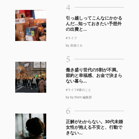
4
引っ越しってこんなにかかる
んだ…知っておきたい予想外
の出費と...
#ライフ
by 赤池リカ
5
働き盛り世代の5割が不満。
節約と幸福感、お金で決まら
ない暮ら...
#ライフ
#家のこと
by by them 編集部
6
正解がわからない。30代未婚
女性が抱える不安と、行動で
きない...