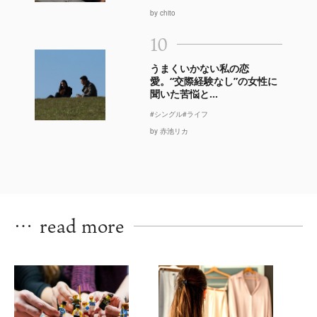
by chito
10
うまくいかない私の恋
愛。“交際経験なし”の女性に
聞いた苦悩と...
#シングル
#ライフ
by 赤池リカ
…
read more