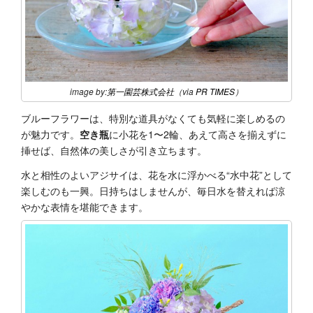
image by:
第一園芸株式会社
（via
PR TIMES
）
ブルーフラワーは、特別な道具がなくても気軽に楽しめるの
が魅力です。
空き瓶
に小花を1〜2輪、あえて高さを揃えずに
挿せば、自然体の美しさが引き立ちます。
水と相性のよいアジサイは、花を水に浮かべる“水中花”として
楽しむのも一興。日持ちはしませんが、毎日水を替えれば涼
やかな表情を堪能できます。