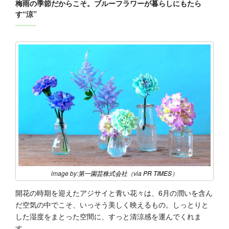
梅雨の季節だからこそ。ブルーフラワーが暮らしにもたら
す“涼”
image by:
第一園芸株式会社
（via
PR TIMES
）
開花の時期を迎えたアジサイと青い花々は、6月の潤いを含ん
だ空気の中でこそ、いっそう美しく映えるもの。しっとりと
した湿度をまとった空間に、すっと清涼感を運んでくれま
す。