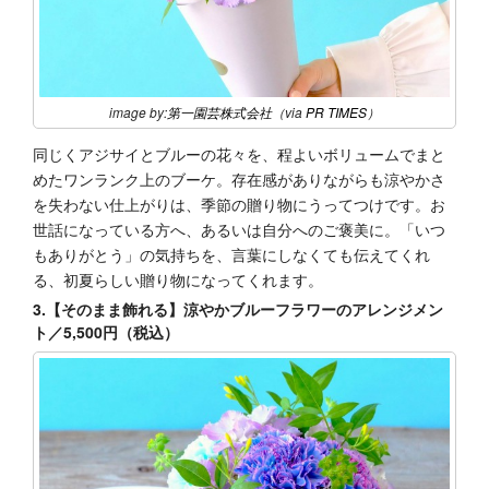
image by:
第一園芸株式会社
（via
PR TIMES
）
同じくアジサイとブルーの花々を、程よいボリュームでまと
めたワンランク上のブーケ。存在感がありながらも涼やかさ
を失わない仕上がりは、季節の贈り物にうってつけです。お
世話になっている方へ、あるいは自分へのご褒美に。「いつ
もありがとう」の気持ちを、言葉にしなくても伝えてくれ
る、初夏らしい贈り物になってくれます。
3.【そのまま飾れる】涼やかブルーフラワーのアレンジメン
ト／5,500円（税込）