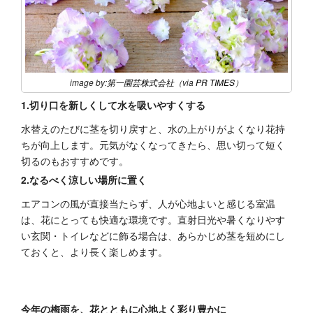
image by:
第一園芸株式会社
（via
PR TIMES
）
1.切り口を新しくして水を吸いやすくする
水替えのたびに茎を切り戻すと、水の上がりがよくなり花持
ちが向上します。元気がなくなってきたら、思い切って短く
切るのもおすすめです。
2.なるべく涼しい場所に置く
エアコンの風が直接当たらず、人が心地よいと感じる室温
は、花にとっても快適な環境です。直射日光や暑くなりやす
い玄関・トイレなどに飾る場合は、あらかじめ茎を短めにし
ておくと、より長く楽しめます。
今年の梅雨を、花とともに心地よく彩り豊かに