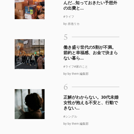
んだ…知っておきたい予想外
の出費と...
#ライフ
by 赤池リカ
5
働き盛り世代の5割が不満。
節約と幸福感、お金で決まら
ない暮ら...
#ライフ
#家のこと
by by them 編集部
6
正解がわからない。30代未婚
女性が抱える不安と、行動で
きない...
#シングル
by by them 編集部