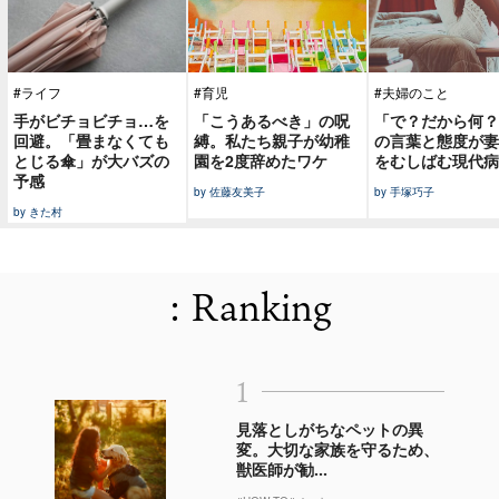
#ライフ
#育児
#夫婦のこと
手がビチョビチョ…を
「こうあるべき」の呪
「で？だから何？
回避。「畳まなくても
縛。私たち親子が幼稚
の言葉と態度が妻
とじる傘」が大バズの
園を2度辞めたワケ
をむしばむ現代病
予感
by 佐藤友美子
by 手塚巧子
by きた村
: Ranking
1
見落としがちなペットの異
変。大切な家族を守るため、
獣医師が勧...