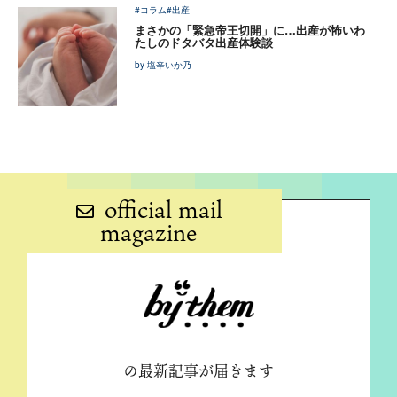
#コラム
#出産
まさかの「緊急帝王切開」に…出産が怖いわ
たしのドタバタ出産体験談
by 塩辛いか乃
official mail
magazine
の最新記事が届きます