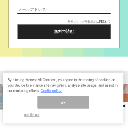
無料メルマガ登録規約
に同意して
By clicking “Accept All Cookies”, you agree to the storing of cookies on
your device to enhance site navigation, analyze site usage, and assist in
our marketing efforts.
Coolie policy
ok
×
settings