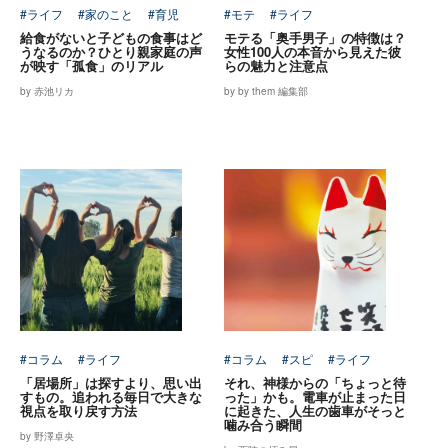
#ライフ
#家のこと
#育児
#モテ
#ライフ
給食がないと子どもの食事はど
モテる「奥手男子」の特徴は？
うなるのか？ひとり親家庭の声
女性100人の本音から見えた彼
が映す「孤食」のリアル
らの魅力と注意点
by 赤池リカ
by by them 編集部
#コラム
#ライフ
#コラム
#スピ
#ライフ
「居場所」は探すより、思い出
それ、神様からの「ちょっと待
すもの。追われる毎日で大きな
った」かも。電車が止まった日
視点を取り戻す方法
に起きた、人生の歯車がそっと
噛み合う瞬間
by 野澤卓央