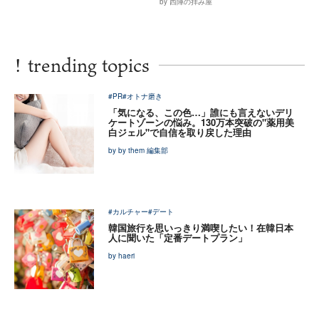
by 西陣の拝み屋
!
trending topics
#PR
#オトナ磨き
「気になる、この色…」誰にも言えないデリ
ケートゾーンの悩み。130万本突破の"薬用美
白ジェル"で自信を取り戻した理由
by by them 編集部
#カルチャー
#デート
韓国旅行を思いっきり満喫したい！在韓日本
人に聞いた「定番デートプラン」
by haeri