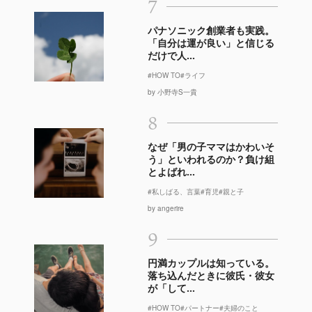
7
パナソニック創業者も実践。
「自分は運が良い」と信じる
だけで人...
#HOW TO
#ライフ
by 小野寺S一貴
8
なぜ「男の子ママはかわいそ
う」といわれるのか？負け組
とよばれ...
#私しばる、言葉
#育児
#親と子
by angerire
9
円満カップルは知っている。
落ち込んだときに彼氏・彼女
が「して...
#HOW TO
#パートナー
#夫婦のこと