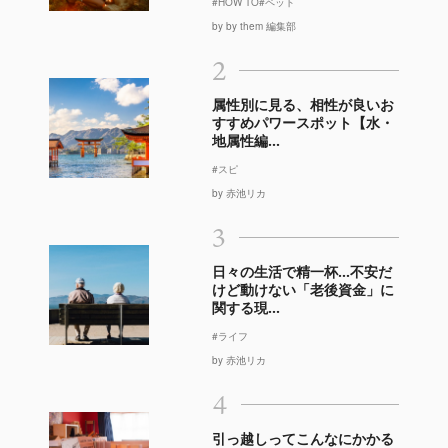
#HOW TO
#ペット
by by them 編集部
2
属性別に見る、相性が良いお
すすめパワースポット【水・
地属性編...
#スピ
by 赤池リカ
3
日々の生活で精一杯…不安だ
けど動けない「老後資金」に
関する現...
#ライフ
by 赤池リカ
4
引っ越しってこんなにかかる