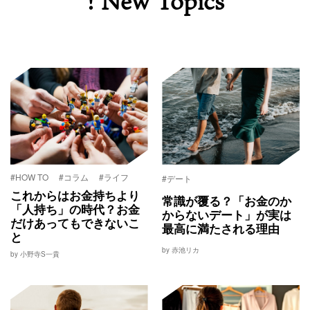
! New Topics
#HOW TO
#コラム
#ライフ
#デート
これからはお金持ちより
常識が覆る？「お金のか
「人持ち」の時代？お金
からないデート」が実は
だけあってもできないこ
最高に満たされる理由
と
by 赤池リカ
by 小野寺S一貴