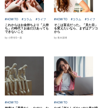
#HOW TO
#コラム
#ライフ
#HOW TO
#コラム
#ライフ
これからはお金持ちより「人持
そこは盲点だった。「見た目」
ち」の時代？お金だけあっても
を変えたいなら、まずはアソコ
できないこと
から
by 小野寺S一貴
by 青木朋博
#HOW TO
#HOW TO
検査は「異常なし」なのに、な
なぜ「何もしてないのに肩が疲