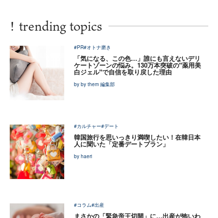
!
trending topics
#PR
#オトナ磨き
「気になる、この色…」誰にも言えないデリ
ケートゾーンの悩み。130万本突破の"薬用美
白ジェル"で自信を取り戻した理由
by by them 編集部
#カルチャー
#デート
韓国旅行を思いっきり満喫したい！在韓日本
人に聞いた「定番デートプラン」
by haeri
#コラム
#出産
まさかの「緊急帝王切開」に…出産が怖いわ