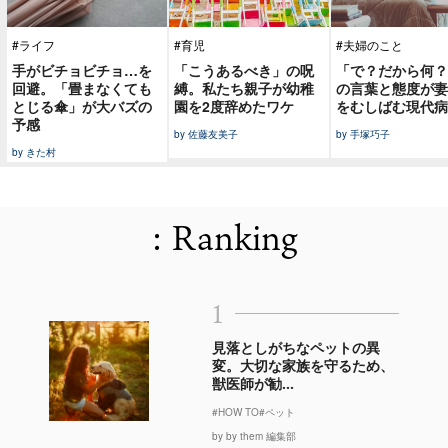
#ライフ
#育児
#夫婦のこと
手がビチョビチョ…を
「こうあるべき」の呪
「で？だから何？
回避。「畳まなくても
縛。私たち親子が幼稚
の言葉と態度が妻
とじる傘」が大バズの
園を2度辞めたワケ
をむしばむ現代病
予感
by 佐藤友美子
by 手塚巧子
by きた村
: Ranking
1
見落としがちなペットの異
変。大切な家族を守るため、
獣医師が勧...
#HOW TO
#ペット
by by them 編集部