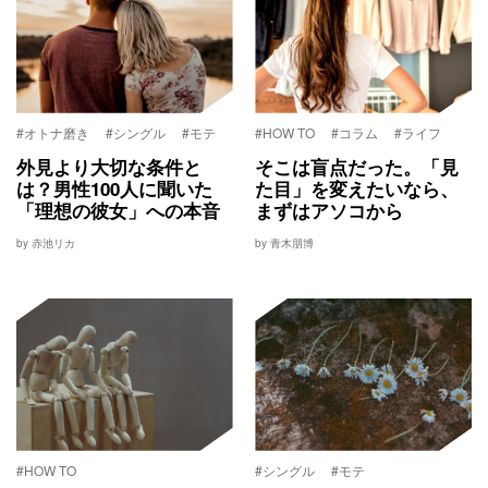
#オトナ磨き
#シングル
#モテ
#HOW TO
#コラム
#ライフ
外見より大切な条件と
そこは盲点だった。「見
は？男性100人に聞いた
た目」を変えたいなら、
「理想の彼女」への本音
まずはアソコから
by 赤池リカ
by 青木朋博
#HOW TO
#シングル
#モテ