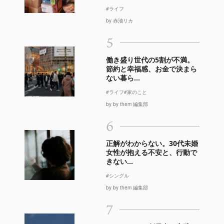
#ライフ
by 赤池リカ
5
働き盛り世代の5割が不満。
節約と幸福感、お金で決まら
ない暮ら...
#ライフ
#家のこと
by by them 編集部
6
正解がわからない。30代未婚
女性が抱える不安と、行動で
きない...
#シングル
by by them 編集部
7