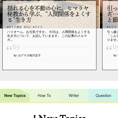
揺れる心を不動の心に。ヒマラヤ
引っ
秘教から学ぶ、“人間関係をよくす
だ…
る”生き方
と節
#オトナ磨き
#スピ
#ライフ
#ライフ
ハリオーム。お元気ですか。 今日は、人間関係をよくする
引っ越
生き方について、お話していきます。 この記事のメルマ
「こん
ガ...
りませ..
“
“
by
b
by ヨグマタ相川圭子
b
New Topics
How To
Writer
Question