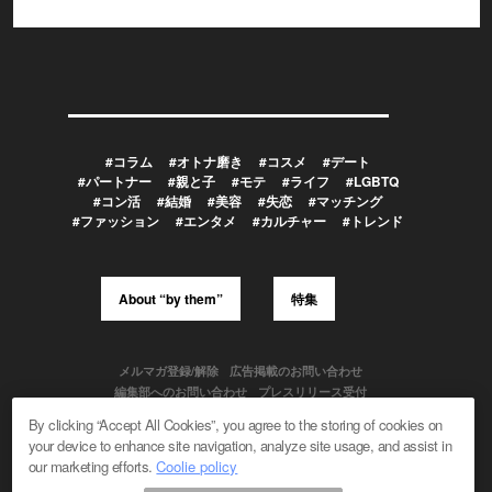
#コラム
#オトナ磨き
#コスメ
#デート
#パートナー
#親と子
#モテ
#ライフ
#LGBTQ
#コン活
#結婚
#美容
#失恋
#マッチング
#ファッション
#エンタメ
#カルチャー
#トレンド
About “by them”
特集
メルマガ登録/解除
広告掲載のお問い合わせ
編集部へのお問い合わせ
プレスリリース受付
メディア利用規約
By clicking “Accept All Cookies”, you agree to the storing of cookies on
your device to enhance site navigation, analyze site usage, and assist in
our marketing efforts.
Coolie policy