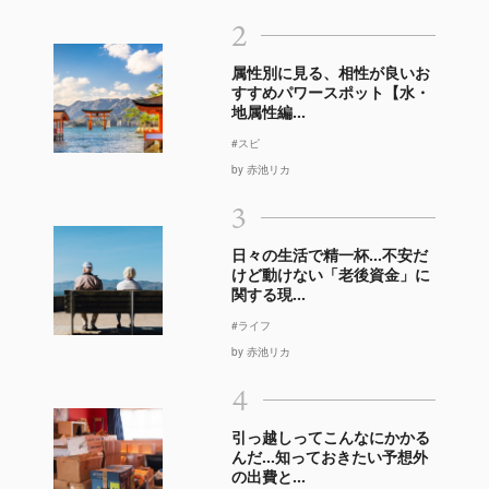
2
属性別に見る、相性が良いお
すすめパワースポット【水・
地属性編...
#スピ
by 赤池リカ
3
日々の生活で精一杯…不安だ
けど動けない「老後資金」に
関する現...
#ライフ
by 赤池リカ
4
引っ越しってこんなにかかる
んだ…知っておきたい予想外
の出費と...