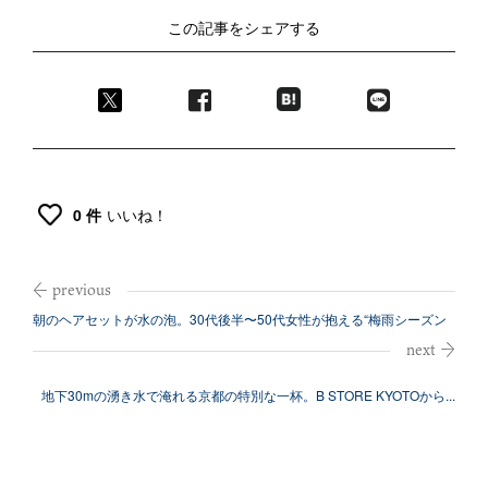
この記事をシェアする
0 件
いいね！
朝のヘアセットが水の泡。30代後半〜50代女性が抱える“梅雨シーズン
の髪悩...
地下30mの湧き水で淹れる京都の特別な一杯。B STORE KYOTOから...