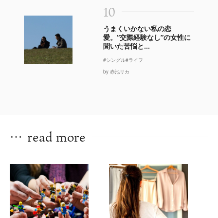
10
うまくいかない私の恋
愛。“交際経験なし”の女性に
聞いた苦悩と...
#シングル
#ライフ
by 赤池リカ
…
read more