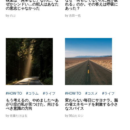
ぜかシンドい…の犯人はあなた
れる」のか。その答えは呼吸に
の意志じゃなかった
あった？
by のぶ
by 吉田一也
#HOW TO
#コラム
#ライフ
#HOW TO
#コスメ
#ライフ
もう考えるの、やめました〜あ
変わらない毎日にサヨナラ。脳
がり症の私が見つけた、向ける
の省エネモードを刺激する小さ
べき意識の方向
なスパイス
by 佐藤たけはる
by 関山ヒロシ