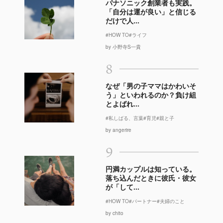
パナソニック創業者も実践。
「自分は運が良い」と信じる
だけで人...
#HOW TO
#ライフ
by 小野寺S一貴
8
なぜ「男の子ママはかわいそ
う」といわれるのか？負け組
とよばれ...
#私しばる、言葉
#育児
#親と子
by angerire
9
円満カップルは知っている。
落ち込んだときに彼氏・彼女
が「して...
#HOW TO
#パートナー
#夫婦のこと
by chito