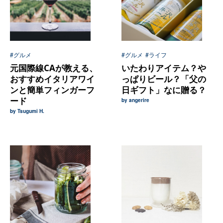
#グルメ
#グルメ
#ライフ
元国際線CAが教える、
いたわりアイテム？や
おすすめイタリアワイ
っぱりビール？「父の
ンと簡単フィンガーフ
日ギフト」なに贈る？
ード
by angerire
by Tsugumi H.