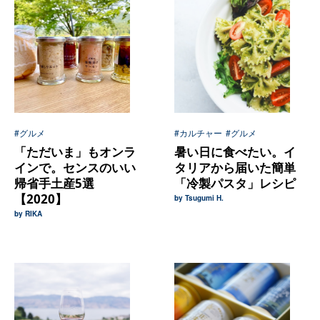
#グルメ
#カルチャー
#グルメ
「ただいま」もオンラ
暑い日に食べたい。イ
インで。センスのいい
タリアから届いた簡単
帰省手土産5選
「冷製パスタ」レシピ
【2020】
by Tsugumi H.
by RIKA