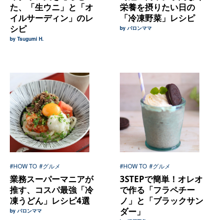
た、「生ウニ」と「オ
栄養を摂りたい日の
イルサーディン」のレ
「冷凍野菜」レシピ
シピ
by バロンママ
by Tsugumi H.
#HOW TO
#グルメ
#HOW TO
#グルメ
業務スーパーマニアが
3STEPで簡単！オレオ
推す、コスパ最強「冷
で作る「フラペチー
凍うどん」レシピ4選
ノ」と「ブラックサン
ダー」
by バロンママ