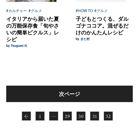
#カルチャー
#グルメ
#HOW TO
#グルメ
イタリアから届いた夏
子どもとつくる、ダル
の万能保存食「旬やさ
ゴナココア。混ぜるだ
いの簡単ピクルス」レ
けのかんたんレシピ
シピ
by きた村
by Tsugumi H.
次ページ
←
1
…
29
30
31
32