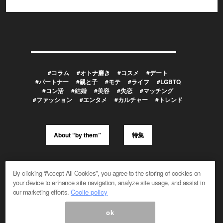
#コラム
#オトナ磨き
#コスメ
#デート
#パートナー
#親と子
#モテ
#ライフ
#LGBTQ
#コン活
#結婚
#美容
#失恋
#マッチング
#ファッション
#エンタメ
#カルチャー
#トレンド
About “by them”
特集
メルマガ登録/解除
広告掲載のお問い合わせ
By clicking “Accept All Cookies”, you agree to the storing of cookies on
編集部へのお問い合わせ
プレスリリース受付
your device to enhance site navigation, analyze site usage, and assist in
メディア利用規約
our marketing efforts.
Coolie policy
ok