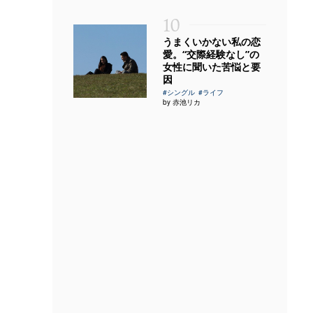
10
うまくいかない私の恋
愛。“交際経験なし”の
女性に聞いた苦悩と要
因
#シングル
#ライフ
by 赤池リカ