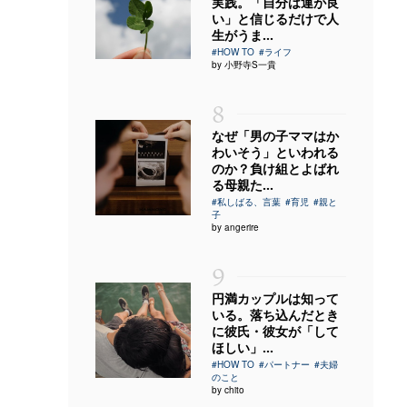
実践。「自分は運が良
い」と信じるだけで人
生がうま...
#HOW TO
#ライフ
by 小野寺S一貴
8
なぜ「男の子ママはか
わいそう」といわれる
のか？負け組とよばれ
る母親た...
#私しばる、言葉
#育児
#親と
子
by angerire
9
円満カップルは知って
いる。落ち込んだとき
に彼氏・彼女が「して
ほしい」...
#HOW TO
#パートナー
#夫婦
のこと
by chito