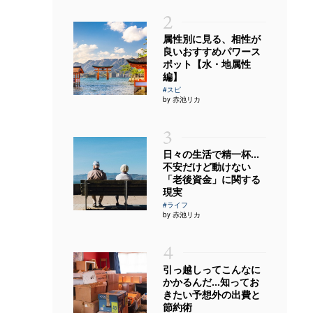
2
属性別に見る、相性が
良いおすすめパワース
ポット【水・地属性
編】
#スピ
by 赤池リカ
3
日々の生活で精一杯…
不安だけど動けない
「老後資金」に関する
現実
#ライフ
by 赤池リカ
4
引っ越しってこんなに
かかるんだ…知ってお
きたい予想外の出費と
節約術