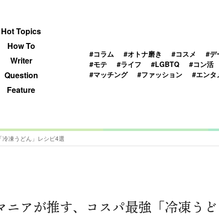
 TOPICS
HOWTO
WRITER
QUESTION
Hot Topics
How To
#コラム
#オトナ磨き
#コスメ
#デ
Writer
#モテ
#ライフ
#LGBTQ
#コン活
#マッチング
#ファッション
#エンタ
Question
Feature
「冷凍うどん」レシピ4選
マニアが推す、コスパ最強「冷凍うど