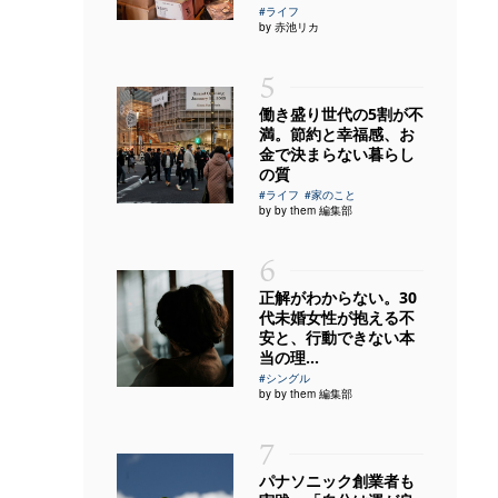
#ライフ
by 赤池リカ
5
働き盛り世代の5割が不
満。節約と幸福感、お
金で決まらない暮らし
の質
#ライフ
#家のこと
by by them 編集部
6
正解がわからない。30
代未婚女性が抱える不
安と、行動できない本
当の理...
#シングル
by by them 編集部
7
パナソニック創業者も