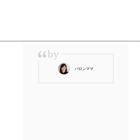
“
by
バロンママ