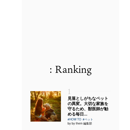
: Ranking
1
見落としがちなペット
の異変。大切な家族を
守るため、獣医師が勧
める毎日...
#HOW TO
#ペット
by by them 編集部