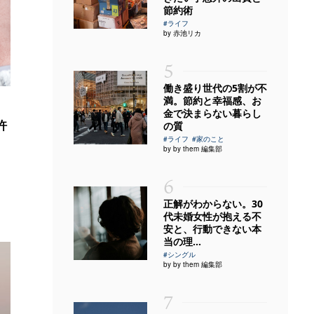
節約術
#ライフ
by 赤池リカ
5
働き盛り世代の5割が不
満。節約と幸福感、お
金で決まらない暮らし
許
の質
#ライフ
#家のこと
by by them 編集部
6
正解がわからない。30
代未婚女性が抱える不
安と、行動できない本
当の理...
#シングル
by by them 編集部
7