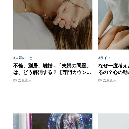
#夫婦のこと
#ライフ
不倫、別居、離婚…「夫婦の問題」
なぜ一度考え
は、どう解消する？【専門カウン...
るの？心の動き
by 吉原直人
by 吉原直人