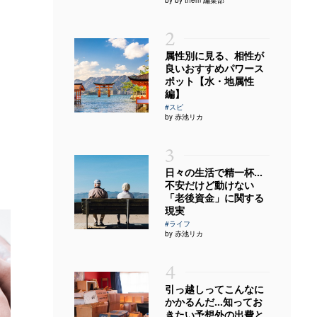
2
属性別に見る、相性が
良いおすすめパワース
ポット【水・地属性
編】
#スピ
by 赤池リカ
3
日々の生活で精一杯…
不安だけど動けない
「老後資金」に関する
現実
#ライフ
by 赤池リカ
4
引っ越しってこんなに
かかるんだ…知ってお
きたい予想外の出費と