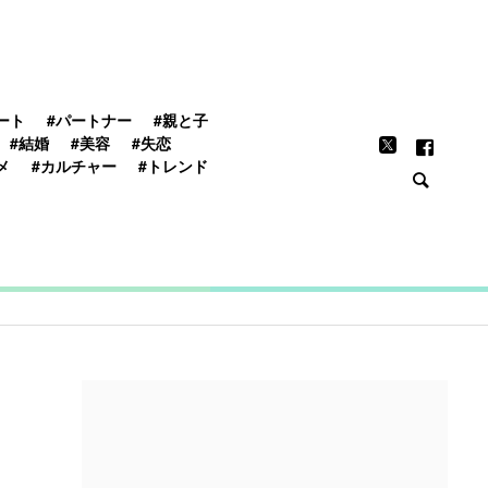
FEATURE
ート
#パートナー
#親と子
#結婚
#美容
#失恋
メ
#カルチャー
#トレンド