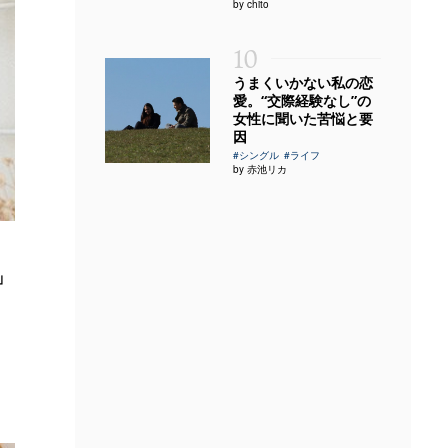
by chito
10
うまくいかない私の恋
愛。“交際経験なし”の
女性に聞いた苦悩と要
因
#シングル
#ライフ
by 赤池リカ
」