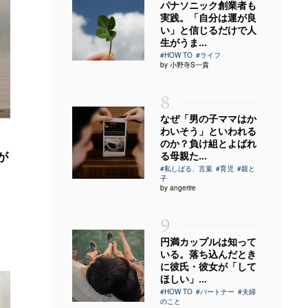
パナソニック創業者も
実践。「自分は運が良
い」と信じるだけで人
生がうま...
#HOW TO
#ライフ
by 小野寺S一貴
8
なぜ「男の子ママはか
わいそう」といわれる
のか？負け組とよばれ
が
る母親た...
#私しばる、言葉
#育児
#親と
子
by angerire
9
円満カップルは知って
いる。落ち込んだとき
に彼氏・彼女が「して
ほしい」...
#HOW TO
#パートナー
#夫婦
のこと