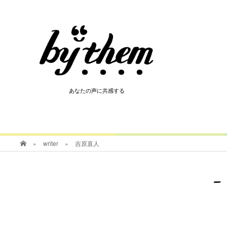
HOT
あなたの声に共感する
あなたの声に共感する
»
writer
»
吉原直人
-