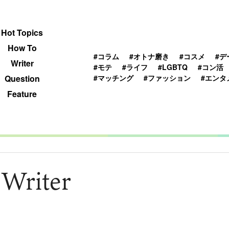
 TOPICS
HOWTO
WRITER
QUESTION
Hot Topics
How To
#コラム
#オトナ磨き
#コスメ
#デ
Writer
#モテ
#ライフ
#LGBTQ
#コン活
#マッチング
#ファッション
#エンタ
Question
Feature
 Writer