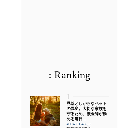
: Ranking
1
見落としがちなペット
の異変。大切な家族を
守るため、獣医師が勧
める毎日...
#HOW TO
#ペット
by by them 編集部