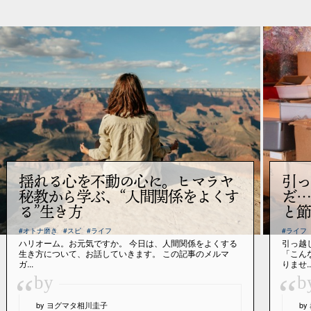
揺れる心を不動の心に。ヒマラヤ
引っ
秘教から学ぶ、“人間関係をよくす
だ…
る”生き方
と節
#オトナ磨き
#スピ
#ライフ
#ライフ
ハリオーム。お元気ですか。 今日は、人間関係をよくする
引っ越
生き方について、お話していきます。 この記事のメルマ
「こん
ガ...
りませ..
“
“
by
b
by ヨグマタ相川圭子
b