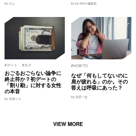
by のぶ
by by them 編集部
#デート
#モテ
#HOW TO
おごるおごらない論争に
なぜ「何もしてないのに
終止符か？初デートの
肩が疲れる」のか。その
「割り勘」に対する女性
答えは呼吸にあった？
の本音
by 吉田一也
by 赤池リカ
VIEW MORE