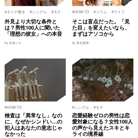
#オトナ磨き
#シングル
#モテ
#HOW TO
#コラム
#ライフ
外見より大切な条件と
そこは盲点だった。「見
は？男性100人に聞いた
た目」を変えたいなら、
「理想の彼女」への本音
まずはアソコから
by 赤池リカ
by 青木朋博
#HOW TO
#シングル
#モテ
検査は「異常なし」なの
恋愛経験ゼロの男性は恋
に、なぜかシンドい…の
愛対象になる？女性100人
犯人はあなたの意志じゃ
の声から見えたスキとキ
なかった
ライの境界線