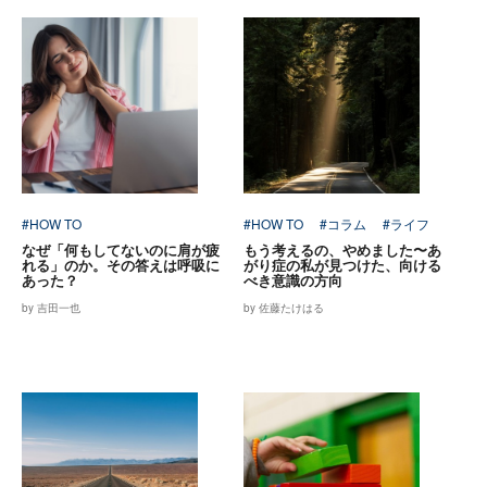
#HOW TO
#HOW TO
#コラム
#ライフ
なぜ「何もしてないのに肩が疲
もう考えるの、やめました〜あ
れる」のか。その答えは呼吸に
がり症の私が見つけた、向ける
あった？
べき意識の方向
by 吉田一也
by 佐藤たけはる