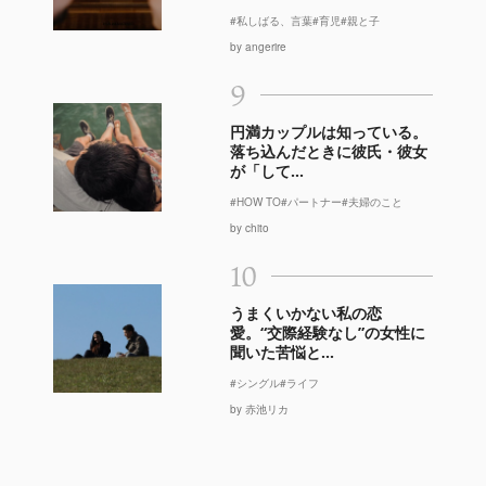
#私しばる、言葉
#育児
#親と子
by angerire
9
円満カップルは知っている。
落ち込んだときに彼氏・彼女
が「して...
#HOW TO
#パートナー
#夫婦のこと
by chito
10
うまくいかない私の恋
愛。“交際経験なし”の女性に
聞いた苦悩と...
#シングル
#ライフ
by 赤池リカ