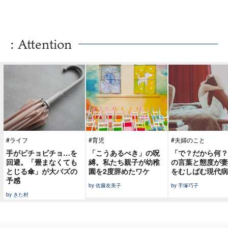
: Attention
#ライフ
#育児
#夫婦のこと
手がビチョビチョ…を
「こうあるべき」の呪
「で？だから何？
回避。「畳まなくても
縛。私たち親子が幼稚
の言葉と態度が妻
とじる傘」が大バズの
園を2度辞めたワケ
をむしばむ現代病
予感
by 佐藤友美子
by 手塚巧子
by きた村