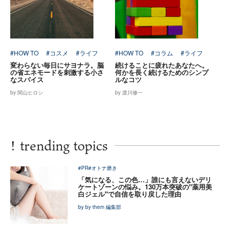
#HOW TO
#コスメ
#ライフ
#HOW TO
#コラム
#ライフ
変わらない毎日にサヨナラ。脳
続けることに疲れたあなたへ。
の省エネモードを刺激する小さ
何かを長く続けるためのシンプ
なスパイス
ルなコツ
by 関山ヒロシ
by 渡川修一
!
trending topics
#PR
#オトナ磨き
「気になる、この色…」誰にも言えないデリ
ケートゾーンの悩み。130万本突破の"薬用美
白ジェル"で自信を取り戻した理由
by by them 編集部