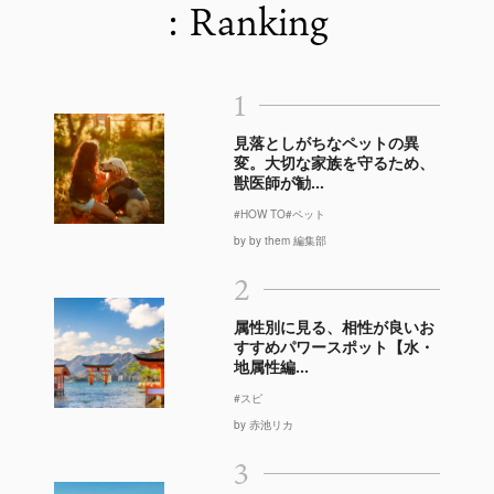
: Ranking
1
見落としがちなペットの異
変。大切な家族を守るため、
獣医師が勧...
#HOW TO
#ペット
by by them 編集部
2
属性別に見る、相性が良いお
すすめパワースポット【水・
地属性編...
#スピ
by 赤池リカ
3