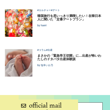
#カルチャー
#デート
韓国旅行を思いっきり満喫したい！在韓日本
人に聞いた「定番デートプラン」
by haeri
#コラム
#出産
まさかの「緊急帝王切開」に…出産が怖いわ
たしのドタバタ出産体験談
by 塩辛いか乃
official mail