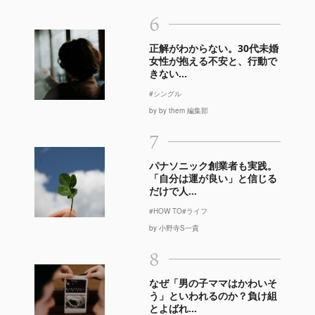
6
正解がわからない。30代未婚
女性が抱える不安と、行動で
きない...
#シングル
by by them 編集部
7
パナソニック創業者も実践。
「自分は運が良い」と信じる
だけで人...
#HOW TO
#ライフ
by 小野寺S一貴
8
なぜ「男の子ママはかわいそ
う」といわれるのか？負け組
とよばれ...