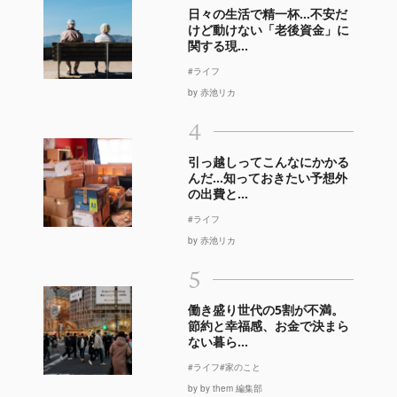
日々の生活で精一杯…不安だ
けど動けない「老後資金」に
関する現...
#ライフ
by 赤池リカ
4
引っ越しってこんなにかかる
んだ…知っておきたい予想外
の出費と...
#ライフ
by 赤池リカ
5
働き盛り世代の5割が不満。
節約と幸福感、お金で決まら
ない暮ら...
#ライフ
#家のこと
by by them 編集部