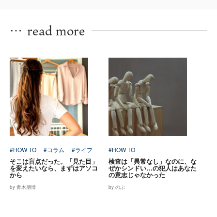
…
read more
#HOW TO
#コラム
#ライフ
#HOW TO
そこは盲点だった。「見た目」
検査は「異常なし」なのに、な
を変えたいなら、まずはアソコ
ぜかシンドい…の犯人はあなた
から
の意志じゃなかった
by 青木朋博
by のぶ