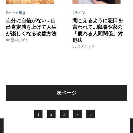
#オトナ磨き
#ライフ
自分に自信がない…自
聞こえるように悪口を
己肯定感を上げて人生
言われて…職場や家の
が楽しくなる改善方法
「疲れる人間関係」対
処法
by 星のしずく
by 星のしずく
次ページ
1
2
3
…
5