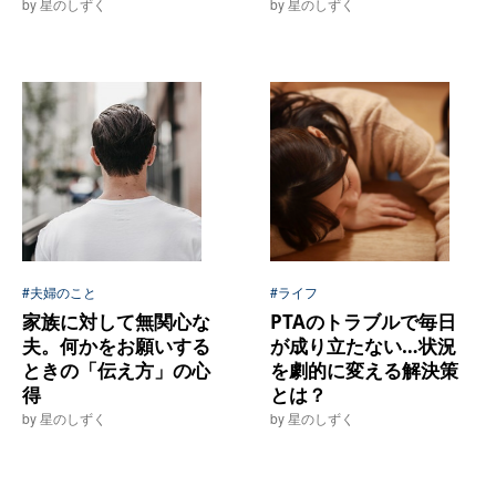
by 星のしずく
by 星のしずく
#夫婦のこと
#ライフ
家族に対して無関心な
PTAのトラブルで毎日
夫。何かをお願いする
が成り立たない…状況
ときの「伝え方」の心
を劇的に変える解決策
得
とは？
by 星のしずく
by 星のしずく