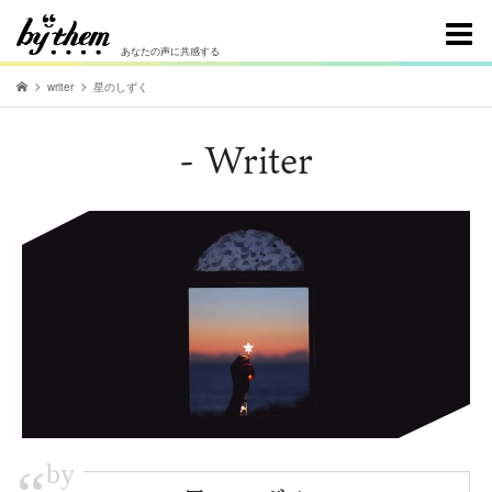
あなたの声に共感する
writer
星のしずく
- Writer
by