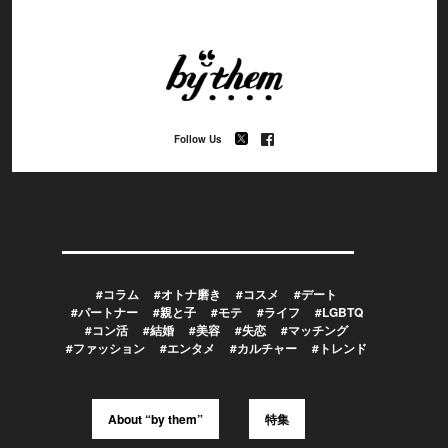
Follow Us
#コラム
#オトナ磨き
#コスメ
#デート
#パートナー
#親と子
#モテ
#ライフ
#LGBTQ
#コン活
#結婚
#美容
#失恋
#マッチング
#ファッション
#エンタメ
#カルチャー
#トレンド
About “by them”
特集