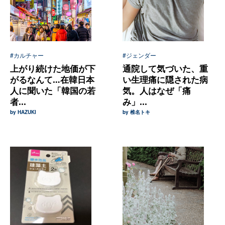
#カルチャー
#ジェンダー
上がり続けた地価が下
通院して気づいた、重
がるなんて…在韓日本
い生理痛に隠された病
人に聞いた「韓国の若
気。人はなぜ「痛
者...
み」...
by HAZUKI
by 椎名トキ