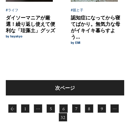
#ライフ
#親と子
ダイソーマニアが厳
認知症になってから寝
選！繰り返し使えて便
てばかり。無気力な母
利な「珪藻土」グッズ
がイキイキ暮らすよ
う...
by hayakyo
by EMI
次ページ
←
1
…
5
6
7
8
9
…
32