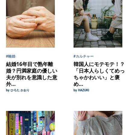
#離婚
#カルチャー
結婚16年目で熟年離
韓国人にモテモテ！？
婚？円満家庭の優しい
「日本人らしくてめっ
夫が別れを意識した意
ちゃかわいい」と褒
外...
め...
by ひろた かおり
by HAZUKI