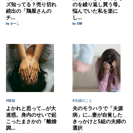
ズ知ってる？売り切れ
のを繰り返し買う母。
続出の「鶏屋さんの
悩んでいた私を楽に
チ...
し...
by かーこ
by EMI
#離婚
#夫婦のこと
よかれと思って…が大
夫のモラハラで「夫源
迷惑。身内のせいで起
病」に…妻が自覚した
こったまさかの「離婚
きっかけと5組の夫婦の
調...
選択