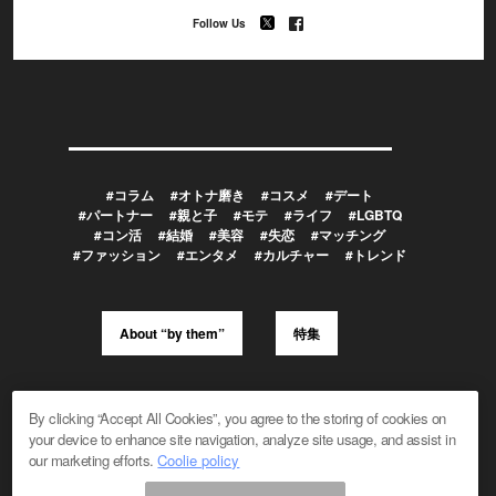
Follow Us
#コラム
#オトナ磨き
#コスメ
#デート
#パートナー
#親と子
#モテ
#ライフ
#LGBTQ
#コン活
#結婚
#美容
#失恋
#マッチング
#ファッション
#エンタメ
#カルチャー
#トレンド
About “by them”
特集
メルマガ登録/解除
広告掲載のお問い合わせ
By clicking “Accept All Cookies”, you agree to the storing of cookies on
編集部へのお問い合わせ
プレスリリース受付
your device to enhance site navigation, analyze site usage, and assist in
メディア利用規約
our marketing efforts.
Coolie policy