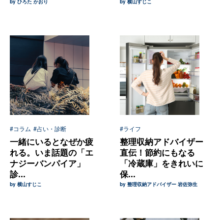
by ひろた かおり
by 横山すじこ
#コラム
#占い・診断
#ライフ
一緒にいるとなぜか疲
整理収納アドバイザー
れる。いま話題の「エ
直伝！節約にもなる
ナジーバンパイア」
「冷蔵庫」をきれいに
診...
保...
by 横山すじこ
by 整理収納アドバイザー 岩佐弥生