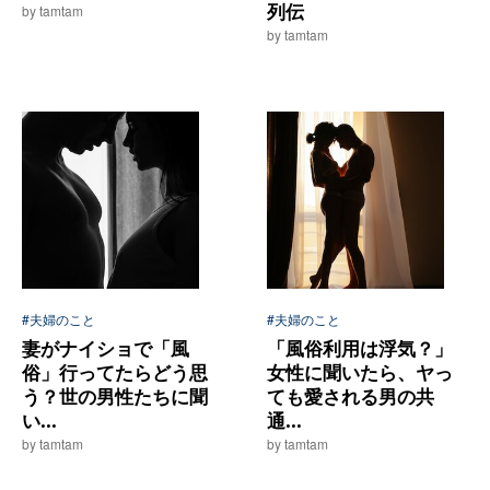
列伝
by tamtam
by tamtam
#夫婦のこと
#夫婦のこと
妻がナイショで「風
「風俗利用は浮気？」
俗」行ってたらどう思
女性に聞いたら、ヤっ
う？世の男性たちに聞
ても愛される男の共
い...
通...
by tamtam
by tamtam