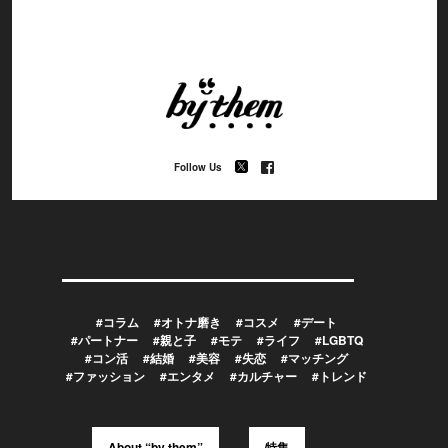
Follow Us
#コラム
#オトナ磨き
#コスメ
#デート
#パートナー
#親と子
#モテ
#ライフ
#LGBTQ
#コン活
#結婚
#美容
#失恋
#マッチング
#ファッション
#エンタメ
#カルチャー
#トレンド
About “by them”
特集