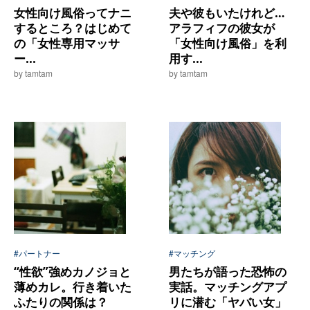
女性向け風俗ってナニ
夫や彼もいたけれど…
するところ？はじめて
アラフィフの彼女が
の「女性専用マッサ
「女性向け風俗」を利
ー...
用す...
by tamtam
by tamtam
#パートナー
#マッチング
“性欲”強めカノジョと
男たちが語った恐怖の
薄めカレ。行き着いた
実話。マッチングアプ
ふたりの関係は？
リに潜む「ヤバい女」