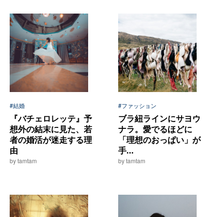
#結婚
#ファッション
『バチェロレッテ』予
ブラ紐ラインにサヨウ
想外の結末に見た、若
ナラ。愛でるほどに
者の婚活が迷走する理
「理想のおっぱい」が
由
手...
by tamtam
by tamtam