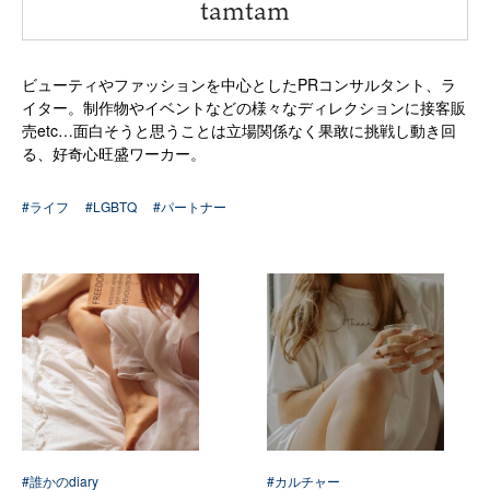
“
tamtam
ビューティやファッションを中心としたPRコンサルタント、
ラ
イター。制作物やイベントなどの様々なディレクションに接客販
売etc…
面白そうと思うことは立場関係なく果敢に挑戦し動き回
る、好奇心旺盛ワーカー。
#ライフ
#LGBTQ
#パートナー
#誰かのdiary
#カルチャー