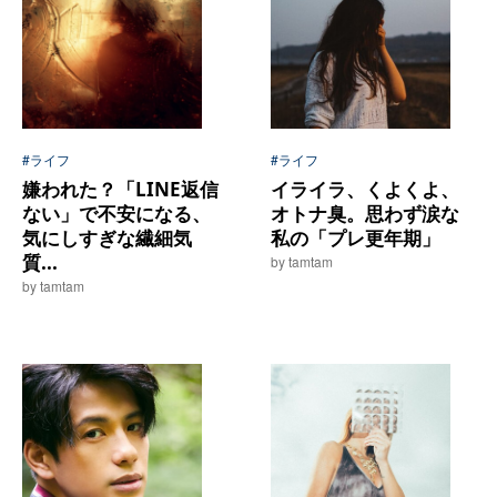
#ライフ
#ライフ
嫌われた？「LINE返信
イライラ、くよくよ、
ない」で不安になる、
オトナ臭。思わず涙な
気にしすぎな繊細気
私の「プレ更年期」
質...
by tamtam
by tamtam