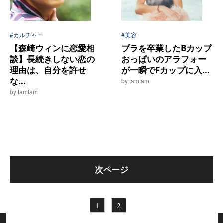
#カルチャー
#美容
【森崎ウィンに恋愛相
ブラを卒業したBカップ
談】長続きしない恋の
おっぱいのアラフォー
理由は、自分を許せ
が一瞬でFカップに入...
な...
by tamtam
by tamtam
次ページ
1
2