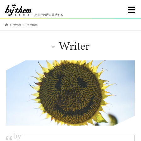
あなたの声に共感する
writer
tamtam
- Writer
by