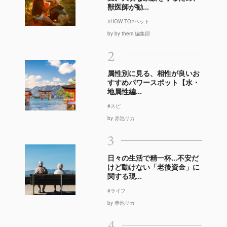
獣医師が勧...
#HOW TO
#ペット
by by them 編集部
2
属性別に見る、相性が良いお
すすめパワースポット【水・
地属性編...
#スピ
by 赤池リカ
3
日々の生活で精一杯…不安だ
けど動けない「老後資金」に
関する現...
#ライフ
by 赤池リカ
4