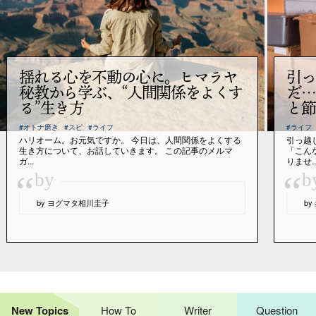
揺れる心を不動の心に。ヒマラヤ
引っ
秘教から学ぶ、“人間関係をよくす
だ…
る”生き方
と節
#オトナ磨き
#スピ
#ライフ
#ライフ
ハリオーム。お元気ですか。 今日は、人間関係をよくする
引っ越
生き方について、お話していきます。 この記事のメルマ
「こん
ガ...
りませ..
“
“
by
b
by ヨグマタ相川圭子
b
New Topics
How To
Writer
Question