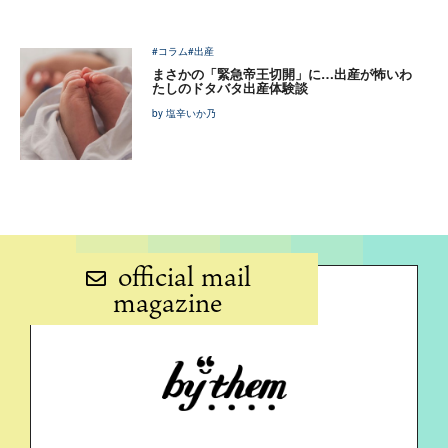
#コラム
#出産
まさかの「緊急帝王切開」に…出産が怖いわ
たしのドタバタ出産体験談
by 塩辛いか乃
official mail
magazine