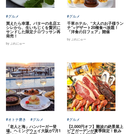
#グルメ
#グルメ
買えたら幸運。バターの名店エ
千草ホテル、“大人のお子様ラン
シレから、生いちじくを贅沢に
チ”×デザート20種食べ放題！
サンドした限定クロワッサン再
「洋食の日フェア」開催
発売！
by ぷれにゅー
by ぷれにゅー
#オトナ磨き
#グルメ
#グルメ
「老人と海」ハンバーガー登
【2,000円オフ】難波の絶景屋上
場。ヘミングウェイ大阪が7月1
ビアガーデンが夏季限定！飲み