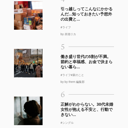
引っ越しってこんなにかかる
んだ…知っておきたい予想外
の出費と...
#ライフ
by 赤池リカ
5
働き盛り世代の5割が不満。
節約と幸福感、お金で決まら
ない暮ら...
#ライフ
#家のこと
by by them 編集部
6
正解がわからない。30代未婚
女性が抱える不安と、行動で
きない...
#シングル