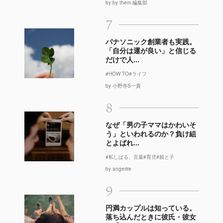
by by them 編集部
7
パナソニック創業者も実践。
「自分は運が良い」と信じる
だけで人...
#HOW TO
#ライフ
by 小野寺S一貴
8
なぜ「男の子ママはかわいそ
う」といわれるのか？負け組
とよばれ...
#私しばる、言葉
#育児
#親と子
by angerire
9
円満カップルは知っている。
落ち込んだときに彼氏・彼女