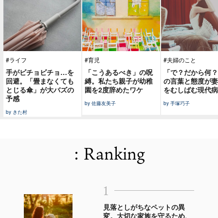
#ライフ
#育児
#夫婦のこと
手がビチョビチョ…を
「こうあるべき」の呪
「で？だから何？
回避。「畳まなくても
縛。私たち親子が幼稚
の言葉と態度が妻
とじる傘」が大バズの
園を2度辞めたワケ
をむしばむ現代病
予感
by 佐藤友美子
by 手塚巧子
by きた村
: Ranking
1
見落としがちなペットの異
変。大切な家族を守るため、