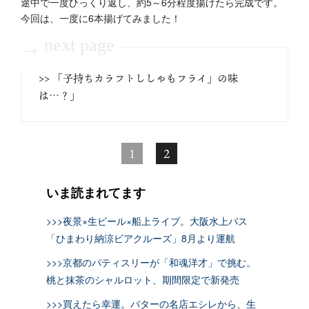
途中で一度ひっくり返し、約5～6分程度揚げたら完成です。
今回は、一度に6本揚げてみました！
next page
→
>> 「子持ちカラフトししゃもフライ」の味
は…？」
1
2
いま読まれてます
>>>夜景×生ビール×船上ライブ。大阪水上バス
「ひまわり納涼ビアクルーズ」8月より運航
>>>京都のパティスリーが「和魂洋才」で挑む。
桃と抹茶のシャルロット、期間限定で新発売
>>>買えたら幸運。バターの名店エシレから、生