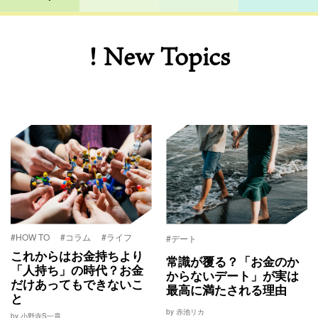
! New Topics
#HOW TO
#コラム
#ライフ
#デート
これからはお金持ちより
常識が覆る？「お金のか
「人持ち」の時代？お金
からないデート」が実は
だけあってもできないこ
最高に満たされる理由
と
by 赤池リカ
by 小野寺S一貴