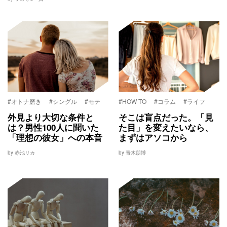
#オトナ磨き
#シングル
#モテ
#HOW TO
#コラム
#ライフ
外見より大切な条件と
そこは盲点だった。「見
は？男性100人に聞いた
た目」を変えたいなら、
「理想の彼女」への本音
まずはアソコから
by 赤池リカ
by 青木朋博