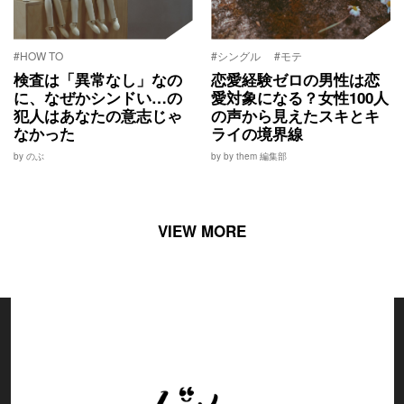
#HOW TO
#シングル
#モテ
検査は「異常なし」なの
恋愛経験ゼロの男性は恋
に、なぜかシンドい…の
愛対象になる？女性100人
犯人はあなたの意志じゃ
の声から見えたスキとキ
なかった
ライの境界線
by のぶ
by by them 編集部
VIEW MORE