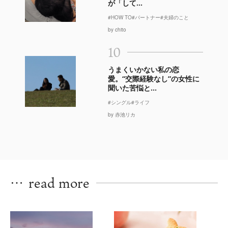
が「して...
#HOW TO
#パートナー
#夫婦のこと
by chito
10
うまくいかない私の恋
愛。“交際経験なし”の女性に
聞いた苦悩と...
#シングル
#ライフ
by 赤池リカ
…
read more