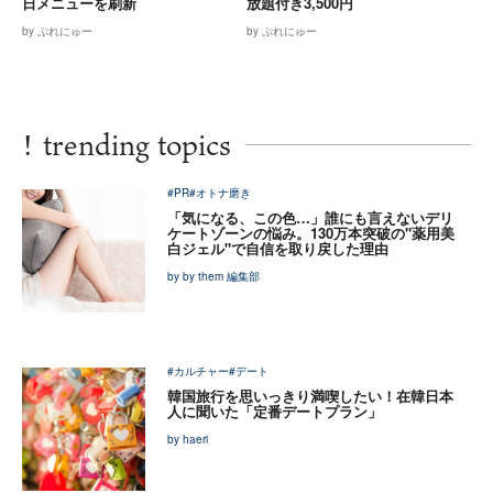
日メニューを刷新
放題付き3,500円
by ぷれにゅー
by ぷれにゅー
!
trending topics
#PR
#オトナ磨き
「気になる、この色…」誰にも言えないデリ
ケートゾーンの悩み。130万本突破の"薬用美
白ジェル"で自信を取り戻した理由
by by them 編集部
#カルチャー
#デート
韓国旅行を思いっきり満喫したい！在韓日本
人に聞いた「定番デートプラン」
by haeri