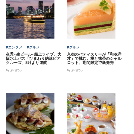
#エンタメ
#グルメ
#グルメ
夜景×生ビール×船上ライブ。大
京都のパティスリーが「和魂洋
阪水上バス「ひまわり納涼ビア
才」で挑む。桃と抹茶のシャル
クルーズ」8月より運航
ロット、期間限定で新発売
by ぷれにゅー
by ぷれにゅー