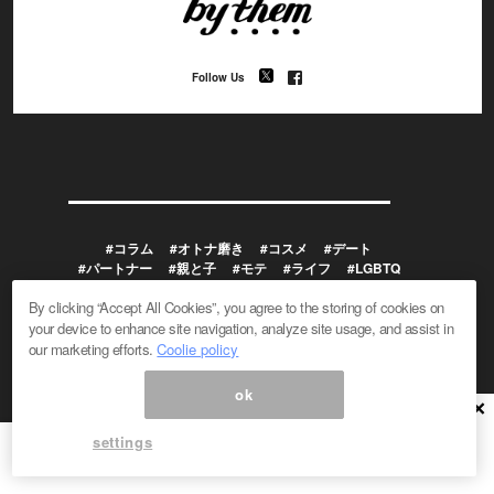
Follow Us
#コラム
#オトナ磨き
#コスメ
#デート
#パートナー
#親と子
#モテ
#ライフ
#LGBTQ
#コン活
#結婚
#美容
#失恋
#マッチング
By clicking “Accept All Cookies”, you agree to the storing of cookies on
#ファッション
#エンタメ
#カルチャー
#トレンド
your device to enhance site navigation, analyze site usage, and assist in
our marketing efforts.
Coolie policy
About “by them”
特集
ok
×
settings
メルマガ登録/解除
広告掲載のお問い合わせ
編集部へのお問い合わせ
プレスリリース受付