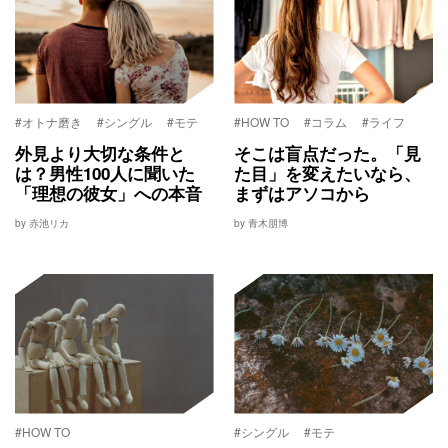
#オトナ磨き
#シングル
#モテ
#HOW TO
#コラム
#ライフ
外見より大切な条件と
そこは盲点だった。「見
は？男性100人に聞いた
た目」を変えたいなら、
「理想の彼女」への本音
まずはアソコから
by 赤池リカ
by 青木朋博
#HOW TO
#シングル
#モテ