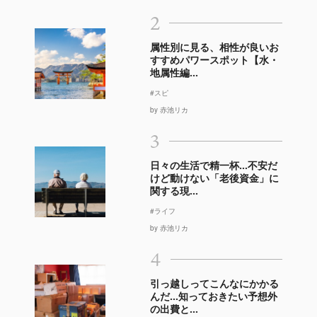
2
属性別に見る、相性が良いお
すすめパワースポット【水・
地属性編...
#スピ
by 赤池リカ
3
日々の生活で精一杯…不安だ
けど動けない「老後資金」に
関する現...
#ライフ
by 赤池リカ
4
引っ越しってこんなにかかる
んだ…知っておきたい予想外
の出費と...