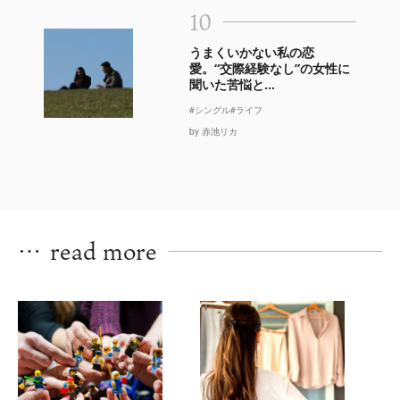
10
うまくいかない私の恋
愛。“交際経験なし”の女性に
聞いた苦悩と...
#シングル
#ライフ
by 赤池リカ
…
read more