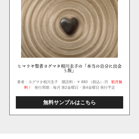
ヒマラヤ聖者ヨグマタ相川圭子の「本当の自分に出会
う旅」
著者：ヨグマタ相川圭子
購読料：￥ 880 （税込）/月
初月無
料！
発行周期：毎月 第2金曜日・第4金曜日 発行予定
無料サンプルはこちら