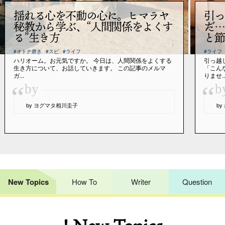
揺れる心を不動の心に。ヒマラヤ
引っ
秘教から学ぶ、“人間関係をよくす
だ…
る”生き方
と節
#オトナ磨き
#スピ
#ライフ
#ライフ
ハリオーム。お元気ですか。 今日は、人間関係をよくする
引っ越
生き方について、お話していきます。 この記事のメルマ
「こん
ガ...
りませ..
“
“
by
b
by ヨグマタ相川圭子
b
New Topics
How To
Writer
Question