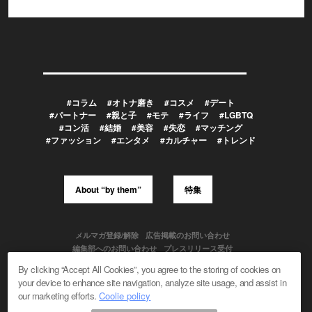
#コラム
#オトナ磨き
#コスメ
#デート
#パートナー
#親と子
#モテ
#ライフ
#LGBTQ
#コン活
#結婚
#美容
#失恋
#マッチング
#ファッション
#エンタメ
#カルチャー
#トレンド
About “by them”
特集
メルマガ登録/解除
広告掲載のお問い合わせ
編集部へのお問い合わせ
プレスリリース受付
メディア利用規約
By clicking “Accept All Cookies”, you agree to the storing of cookies on
your device to enhance site navigation, analyze site usage, and assist in
our marketing efforts.
Coolie policy