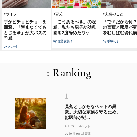
#ライフ
#育児
#夫婦のこと
手がビチョビチョ…を
「こうあるべき」の呪
「で？だから何？
回避。「畳まなくても
縛。私たち親子が幼稚
の言葉と態度が妻
とじる傘」が大バズの
園を2度辞めたワケ
をむしばむ現代病
予感
by 佐藤友美子
by 手塚巧子
by きた村
: Ranking
1
見落としがちなペットの異
変。大切な家族を守るため、
獣医師が勧...
#HOW TO
#ペット
by by them 編集部