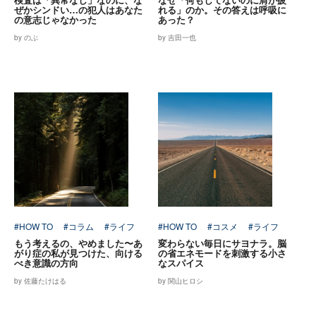
ぜかシンドい…の犯人はあなた
れる」のか。その答えは呼吸に
の意志じゃなかった
あった？
by のぶ
by 吉田一也
#HOW TO
#コラム
#ライフ
#HOW TO
#コスメ
#ライフ
もう考えるの、やめました〜あ
変わらない毎日にサヨナラ。脳
がり症の私が見つけた、向ける
の省エネモードを刺激する小さ
べき意識の方向
なスパイス
by 佐藤たけはる
by 関山ヒロシ