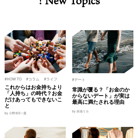
! New Topics
#HOW TO
#コラム
#ライフ
#デート
これからはお金持ちより
常識が覆る？「お金のか
「人持ち」の時代？お金
からないデート」が実は
だけあってもできないこ
最高に満たされる理由
と
by 赤池リカ
by 小野寺S一貴