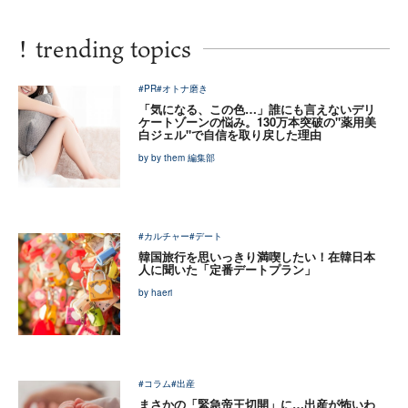
!
trending topics
#PR
#オトナ磨き
「気になる、この色…」誰にも言えないデリ
ケートゾーンの悩み。130万本突破の"薬用美
白ジェル"で自信を取り戻した理由
by by them 編集部
#カルチャー
#デート
韓国旅行を思いっきり満喫したい！在韓日本
人に聞いた「定番デートプラン」
by haeri
#コラム
#出産
まさかの「緊急帝王切開」に…出産が怖いわ