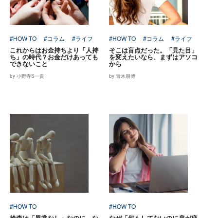
#HOW TO
#コラム
#ライフ
#HOW TO
#コラム
#ライフ
これからはお金持ちより「人持
そこは盲点だった。「見た目」
ち」の時代？お金だけあっても
を変えたいなら、まずはアソコ
できないこと
から
by 小野寺S一貴
by 青木朋博
#HOW TO
#HOW TO
検査は「異常なし」なのに、な
なぜ「何もしてないのに肩が疲