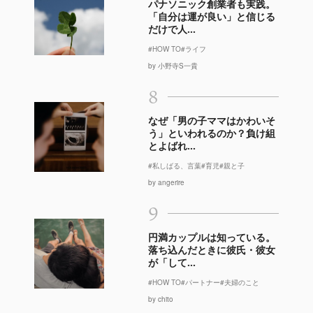
パナソニック創業者も実践。
「自分は運が良い」と信じる
だけで人...
#HOW TO
#ライフ
by 小野寺S一貴
8
なぜ「男の子ママはかわいそ
う」といわれるのか？負け組
とよばれ...
#私しばる、言葉
#育児
#親と子
by angerire
9
円満カップルは知っている。
落ち込んだときに彼氏・彼女
が「して...
#HOW TO
#パートナー
#夫婦のこと
by chito