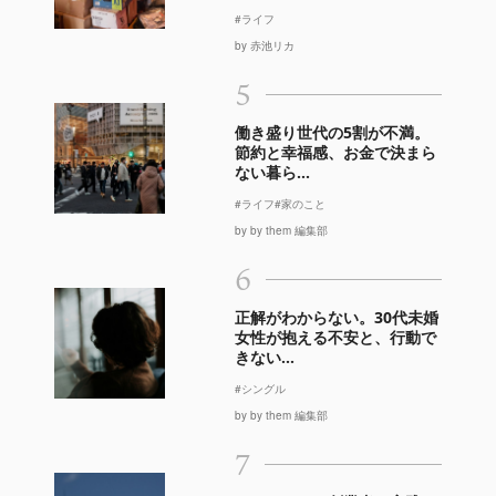
#ライフ
by 赤池リカ
5
働き盛り世代の5割が不満。
節約と幸福感、お金で決まら
ない暮ら...
#ライフ
#家のこと
by by them 編集部
6
正解がわからない。30代未婚
女性が抱える不安と、行動で
きない...
#シングル
by by them 編集部
7