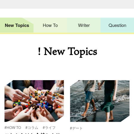
New Topics
How To
Writer
Question
! New Topics
#HOW TO
#コラム
#ライフ
#デート