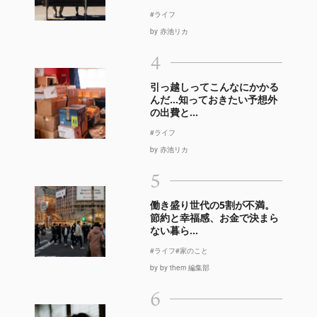
#ライフ
by 赤池リカ
4
引っ越しってこんなにかかる
んだ…知っておきたい予想外
の出費と...
#ライフ
by 赤池リカ
5
働き盛り世代の5割が不満。
節約と幸福感、お金で決まら
ない暮ら...
#ライフ
#家のこと
by by them 編集部
6