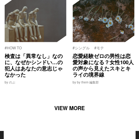
#HOW TO
#シングル
#モテ
検査は「異常なし」なの
恋愛経験ゼロの男性は恋
に、なぜかシンドい…の
愛対象になる？女性100人
犯人はあなたの意志じゃ
の声から見えたスキとキ
なかった
ライの境界線
by のぶ
by by them 編集部
VIEW MORE