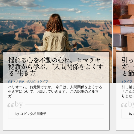
揺れる心を不動の心に。ヒマラヤ
引っ
秘教から学ぶ、“人間関係をよくす
だ…
る”生き方
と節
#オトナ磨き
#スピ
#ライフ
#ライフ
ハリオーム。お元気ですか。 今日は、人間関係をよくする
引っ越
生き方について、お話していきます。 この記事のメルマ
「こん
ガ...
りませ..
“
“
by
b
by ヨグマタ相川圭子
b