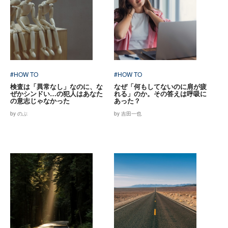
#HOW TO
#HOW TO
検査は「異常なし」なのに、な
なぜ「何もしてないのに肩が疲
ぜかシンドい…の犯人はあなた
れる」のか。その答えは呼吸に
の意志じゃなかった
あった？
by のぶ
by 吉田一也