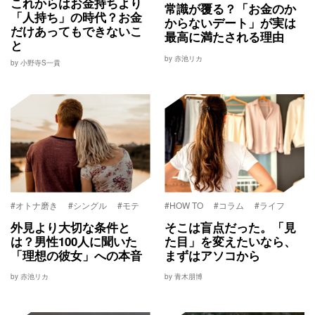
これからはお金持ちより
常識が覆る？「お金のか
「人持ち」の時代？お金
からないデート」が実は
だけあってもできないこ
最高に満たされる理由
と
by 赤池リカ
by 小野寺S一貴
#オトナ磨き
#シングル
#モテ
#HOW TO
#コラム
#ライフ
外見より大切な条件と
そこは盲点だった。「見
は？男性100人に聞いた
た目」を変えたいなら、
「理想の彼女」への本音
まずはアソコから
by 赤池リカ
by 青木朋博