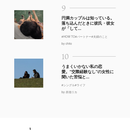
9
円満カップルは知っている。
落ち込んだときに彼氏・彼女
が「して...
#HOW TO
#パートナー
#夫婦のこと
by chito
10
うまくいかない私の恋
愛。“交際経験なし”の女性に
聞いた苦悩と...
#シングル
#ライフ
by 赤池リカ