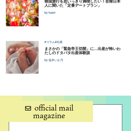
韓国旅行を思いっきり満喫したい！在韓日本
人に聞いた「定番デートプラン」
by haeri
#コラム
#出産
まさかの「緊急帝王切開」に…出産が怖いわ
たしのドタバタ出産体験談
by 塩辛いか乃
official mail
magazine