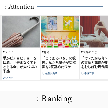
: Attention
#ライフ
#育児
#夫婦のこと
手がビチョビチョ…を
「こうあるべき」の呪
「で？だから何？
回避。「畳まなくても
縛。私たち親子が幼稚
の言葉と態度が妻
とじる傘」が大バズの
園を2度辞めたワケ
をむしばむ現代病
予感
by 佐藤友美子
by 手塚巧子
by きた村
: Ranking