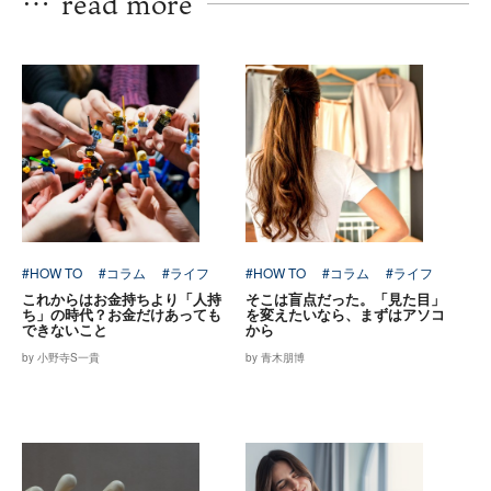
…
read more
#HOW TO
#コラム
#ライフ
#HOW TO
#コラム
#ライフ
これからはお金持ちより「人持
そこは盲点だった。「見た目」
ち」の時代？お金だけあっても
を変えたいなら、まずはアソコ
できないこと
から
by 小野寺S一貴
by 青木朋博