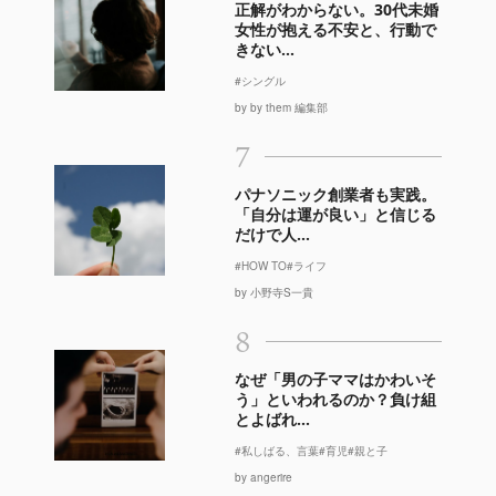
正解がわからない。30代未婚
女性が抱える不安と、行動で
きない...
#シングル
by by them 編集部
7
パナソニック創業者も実践。
「自分は運が良い」と信じる
だけで人...
#HOW TO
#ライフ
by 小野寺S一貴
8
なぜ「男の子ママはかわいそ
う」といわれるのか？負け組
とよばれ...
#私しばる、言葉
#育児
#親と子
by angerire