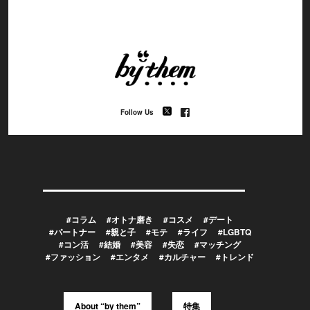
Follow Us
#コラム
#オトナ磨き
#コスメ
#デート
#パートナー
#親と子
#モテ
#ライフ
#LGBTQ
#コン活
#結婚
#美容
#失恋
#マッチング
#ファッション
#エンタメ
#カルチャー
#トレンド
About “by them”
特集