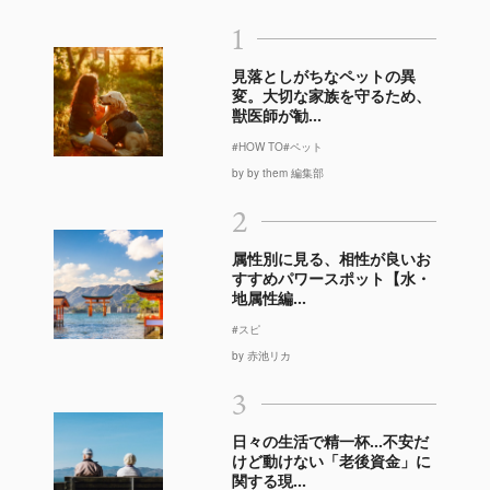
1
見落としがちなペットの異
変。大切な家族を守るため、
獣医師が勧...
#HOW TO
#ペット
by by them 編集部
2
属性別に見る、相性が良いお
すすめパワースポット【水・
地属性編...
#スピ
by 赤池リカ
3
日々の生活で精一杯…不安だ
けど動けない「老後資金」に
関する現...