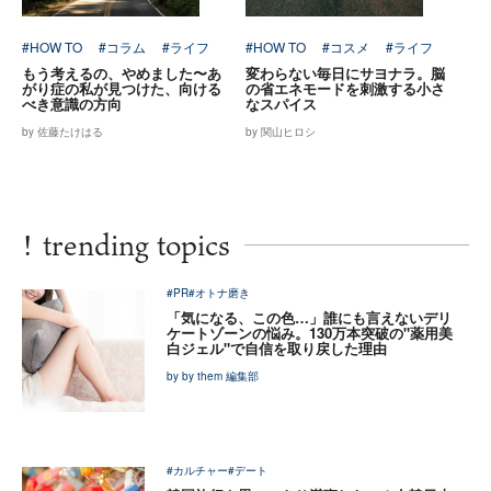
#HOW TO
#コラム
#ライフ
#HOW TO
#コスメ
#ライフ
もう考えるの、やめました〜あ
変わらない毎日にサヨナラ。脳
がり症の私が見つけた、向ける
の省エネモードを刺激する小さ
べき意識の方向
なスパイス
by 佐藤たけはる
by 関山ヒロシ
!
trending topics
#PR
#オトナ磨き
「気になる、この色…」誰にも言えないデリ
ケートゾーンの悩み。130万本突破の"薬用美
白ジェル"で自信を取り戻した理由
by by them 編集部
#カルチャー
#デート